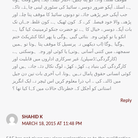
ہے اسلئے آپکو ضرور دوسرے سائیڈ کی سٹوری لینی چاہئے تاکے
جب آپکی خبر پڑھی جائے تو دونوں سائیڈ کا موقف پتا چلے اور
پڑھنے والا خود فیصلہ کرے کہ کون ٹھیک ہے کون غلط. جہاں تک
بات آپکے دوسرے خیال کا ہے تو حضرت جنکو ٹرمینیٹ کیا گیا ہے
انکو یا تو کوئی وجہ بتائی گیی ہوگی یا پھر انکا کنٹریکٹ ختم
ہوگیا ہوگا (اب دیکھیں نہ پرنسپل کا موقف پتا ہوتا تو ہمیں
سمجھنے میں کتنی آسانی ہوتی) یا کوئی اور وجہ ہوسکتی ہے
(کارگردگی؛ڈسپلن). غیر سرکاری اداروں میں قابلیت اور
کارگردگی کی بنیاد پے کھڑے کھڑے لوگ نکال دئے جاتے ہیں اور
کوئی انسانی حقوق پامال نہیں ہوتا. اب آخری بات تین دن جیل
میں ڈالنے کی .. اپ ذرا معلوم کریں اس ٹیچر نے ایک انگریز
استانی کو آجکل کے خطرناک حالات میں کہا کیا تھا ؟
Reply
SHAHID K
MARCH 18, 2015 AT 11:48 PM