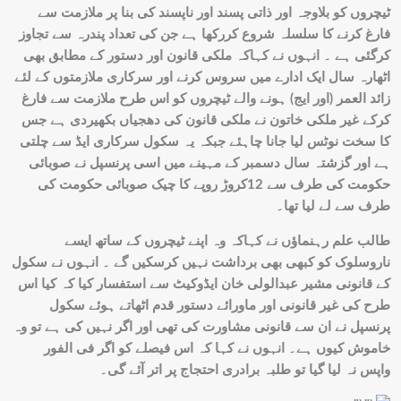
ٹیچروں کو بلاوجہ اور ذاتی پسند اور ناپسند کی بنا پر ملازمت سے
فارغ کرنے کا سلسلہ شروع کررکھا ہے جن کی تعداد پندرہ سے تجاوز
کرگئی ہے ۔ انہوں نے کہاکہ ملکی قانون اور دستور کے مطابق بھی
اٹھارہ سال ایک ادارے میں سروس کرنے اور سرکاری ملازمتوں کے لئے
زائد العمر (اور ایج) ہونے والے ٹیچروں کو اس طرح ملازمت سے فارغ
کرکے غیر ملکی خاتون نے ملکی قانون کی دھجیاں بکھیردی ہے جس
کا سخت نوٹس لیا جانا چاہئے جبکہ یہ سکول سرکاری ایڈ سے چلتی
ہے اور گزشتہ سال دسمبر کے مہینے میں اسی پرنسپل نے صوبائی
حکومت کی طرف سے 12کروڑ روپے کا چیک صوبائی حکومت کی
طرف سے لے لیا تھا۔
طالب علم رہنماؤں نے کہاکہ وہ اپنے ٹیچروں کے ساتھ ایسے
ناروسلوک کو کبھی بھی برداشت نہیں کرسکیں گے ۔ انہوں نے سکول
کے قانونی مشیر عبدالولی خان ایڈوکیٹ سے استفسار کیا کہ کیا اس
طرح کی غیر قانونی اور ماورائے دستور قدم اٹھاتے ہوئے سکول
پرنسپل نے ان سے قانونی مشاورت کی تھی اور اگر نہیں کی ہے تو وہ
خاموش کیوں ہے۔ انہوں نے کہا کہ اس فیصلے کو اگر فی الفور
واپس نہ لیا گیا تو طلبہ برادری احتجاج پر اتر آئے گی۔