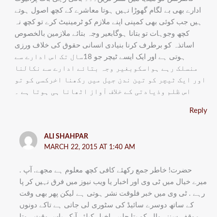
ادارے بھی بے لگام گھوڑا نہیں ہوتا معاشرے کے کچھ اصول ہوتے
ہیں جب کوئی بھی کمپنی اپنے ملازم کو ٹرمینیٹ کرے تو کچھ نہ
کچھ وجوہات تو بتانا ہوگابعیر وجہ بتائے ملازمین بالخصوص
اساتذہ کو برطرف کرنا بنیادی انسانی حقوق کی خلاف ورزی
ہوتی ہے اور ایک ایسے ٹیچر جو 18سال تک اس ادارے سے
منسلک رہے ہواسکوبغیر وجہ بتائے ادارے سے نکالنا
اور ایک ٹیچر کو تین ندن جیل میں رکھنا اخرکسی کو تو
اس ظلم وذیادتی کے خلاف آواز اٹھانا ہی ہوتا ہے ۔
Reply
ALI SHAHPAR
MARCH 22, 2015 AT 1:40 AM
. حضرت! خاطر جمع رکھئے کافی کچھ معلوم ہے مجھے. آپ
میرے خیال میں ٹی وی اور اخبار یا ویب نیوز میں فرق نہیں کر پا
رہے . ٹی وی میں خبر فلوقت نشر ہوتی ہے لیکن پھر بھی وقت
کے ساتھ دوسرے سائیڈ کی سٹوری لی جاتی ہے تاکے دونوں
موقف سننے والے کو پتا چلیں. اخبار کیلئے آپکے پاس وقت ہوتا