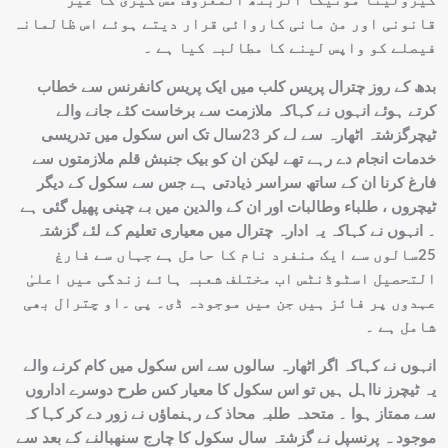
کیرولینا مونیکا الزبتھ المعروف مس کیری کا غیر
قانونی اور من مانی کاروائی قرار دیتے ہوئے اس ظالمانہ
فیصلے کو واپس لینے کا مطالبہ کیا ہے ۔
بدھ کے روز چترال پریس کلب میں ایک پریس کانفرنس سے خطاب
کرتے ہوئے انہوں نے کہاکہ ملازمت سے برخاست کئے جانے والے
ٹیچرگزشتہ اٹھارہ سے لے کر 23سال تک اس سکول میں تدریسی
خدمات انجام دے رہے تھے لیکن ان کو بیک جنبش قلم ملازمتوں سے
فارغ کرنا ان کے ساتھ سراسر ذیادتی ہے جس سے سکول کے دیگر
ٹیچروں ، طلباء وطالبات اور ان کے والدین میں بے چینی پھیل گئی ہے
۔ انہوں نے کہاکہ یہ ادارہ چترال میں معیاری تعلیم کے لئے گزشتہ
25سالوں سے ایک منفرد نام کا حامل ہے جہاں سے فارغ
التحصیل اسٹوڈنٹس اب مختلف شعبہ ہائے زندگی میں اعلیٰ
عہدوں پر فائز ہیں جن میں موجودہ ڈی۔ پی ۔او چترال بھی
شامل ہے ۔
انہوں نے کہاکہ اگر اٹھارہ سالوں سے اس سکول میں کام کرنے والے
یہ ٹیچرز نااہل ہیں تو اس سکول کا معیار کس طرح دوسرے اداروں
سے ممتاز ہوا ۔ متحدہ طلبہ محاذ کے رہنماؤں نے زور دے کر کہا کہ
موجود ہ پرنسپل نے گزشتہ سال سکول کا چارج سنھبالنے کے بعد سے