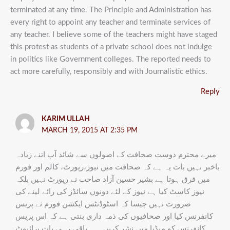
terminated at any time. The Principle and Administration has
every right to appoint any teacher and terminate services of
any teacher. I believe some of the teachers might have staged
this protest as students of a private school does not indulge
in politics like Government colleges. The reported needs to
act more carefully, responsibly and with Journalistic ethics.
Reply
KARIM ULLAH
MARCH 19, 2015 AT 2:35 PM
میرے محترم دوست صحافت کے اصولوں سے شائد آپ اتنے زیادہ
باخبر نہیں بات یہ ہے کہ صحافت میں نیوز،رپورٹ، کالم اور فورم
میں فرق ہوتا ہے بشیر حسین آزاد صاحب نے رپورٹ نہیں بلکہ
نیوز کاسٹ کیا ہے نیوز کے لئے دونوں سائڈز کی رائے لینے کی
ضرورت نہیں جیسا کہ اسٹوڈنٹس ایکشن فورم نے پریس
کانفرنس کیا اور صحافیوں کی ذمہ داری بنتی ہے کہ اس پریس
کانفرنس کو میڈیا میں نشر کریں۔۔۔ باقی رہی بات پرائیوٹ