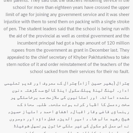
their parents. They said that the teachers rendering service in the
school for more than eighteen years have crossed the upper
limit of age for joining any government service and it was sheer
injustice with them to send them on packing with a single stroke
of pen. The student leaders said that the school is being run with
the aid of the provincial as well as central government and the
incumbent principal had got a huge amount of 120 million
rupees from the government as grant in December last. They
appealed to the chief secretary of Khyber Pakhtunkhwa to take
stern notice of it and order reinstatement of the teachers of the
school sacked from their services for their no fault.
چترال (بشیر حسین آزاد) چترال کے معروف اور قدیم تعلیمی
ادارہ لینگ لینڈ پبلک سکول اینڈ کالج سے گزشتہ دنوں
متعدد اساتذہ اور استانیوں کی ملازمت سے برخاستگی پر
سخت ردعمل کا اظہار کرتے ہوئے متحدہ طلبہ محاذ کے
رہنماؤں قاضی وقار اقبال، اشفاق احمد ، امتیاز حسین،
شیخ رشید عالم شاہ، امیر الدین، فضل داؤد اور دوسروں
نے اس عمل کو سکول کی غیر ملکی خاتون پرنسپل شوفیلڈ