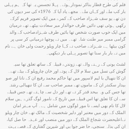
فلم کی طرح قطار بناکر نمودارہوئے۔ پہلا تجسس یہ تھا کہ ہم پہلی
بار کب ملے اور کہاں ملے۔ مجھے یاد آیا کہ 1976ء کی سر دیوں کی
دن تھے یو سف شہزاد صاحب کے کمرے میں ایک تصویر فریم کرکے
رکھی ہوئی تھی دائیں طرف حوالدار میر سعادت بیٹھے تھے درمیان
میں ایک خوب صورت شخص تھا بائیں طرف شہزادصاحب کے والد
گرامی ممبر میر طنت شاہ تھے۔ میں نے پوچھا درمیانی کر سی پر
کون بیٹھا ہے شہزادے صاحب نے کہا چار ویلو رحمت ولی خان ہے نام
میں نے بار بار سنا تھا تصویر پہلی بار دیکھی۔
لشٹ بونی کے رہنے والے تھے زوندرے قبیلہ کے ساتھ تعلق تھا سیہ
گوش کی نسل میں سلا م لال کے پوتے اور خان چارویلو کے بیٹے تھے۔
ان کا ننھیال با لیم لاسپور میں تھا حاکم محمد رفیع ان کے نانا اور صو
بیدار سکندر ان کے ماموں تھے ممبر صاحب سے ان کا ننھیالی رشتہ
تھا جس کی وہ بیحد قدر کر تے تھے اور دل سے چاہتے تھے جس قبیلے
سے ان کا تعلق تھا اس قبیلے میں تاریخ کے نامور لوگ گذرے ہیں سلام
لال کا نام بھی ایسے نا مور لوگوں میں شامل ہے۔ آپ مہتر امان
الملک کے دور میں معتبر اور دلیر شخصیت کے مالک تھے خان چار ویلو
نےاعلیحضرت شجاع الملک کے دور میں منصب اور عہدہ حا صل کیا،
ان کی بذلہ سنجی، حا ضر جوا بی اور شیرین گفتاری کے قصے بہت