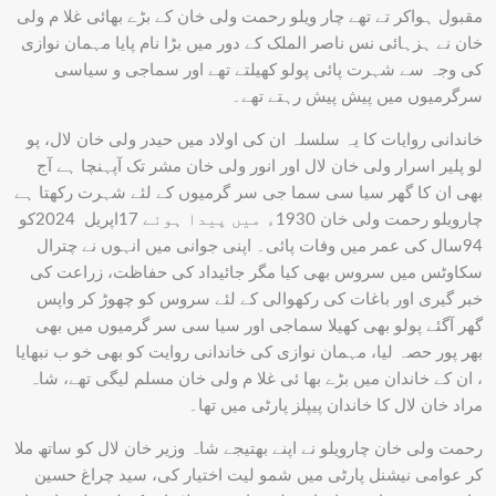
مقبول ہواکر تے تھے چار ویلو رحمت ولی خان کے بڑے بھائی غلا م ولی
خان نے ہزہائی نس ناصر الملک کے دور میں بڑا نام پایا مہمان نوازی
کی وجہ سے شہرت پائی پولو کھیلتے تھے اور سماجی و سیاسی
سرگرمیوں میں پیش پیش رہتے تھے۔
خاندانی روایات کا یہ سلسلہ ان کی اولاد میں حیدر ولی خان لال، پو
لو پلیر اسرار ولی خان لال اور انور ولی خان مشر تک آپہنچا ہے آج
بھی ان کا گھر سیا سی سما جی سر گرمیوں کے لئے شہرت رکھتا ہے
چارویلو رحمت ولی خان 1930ء میں پیدا ہوئے 17اپریل 2024کو
94سال کی عمر میں وفات پائی۔ اپنی جوانی میں انہوں نے چترال
سکاوٹس میں سروس بھی کیا مگر جائیداد کی حفاظت، زراعت کی
خبر گیری اور باغات کی رکھوالی کے لئے سروس کو چھوڑ کر واپس
گھر آگئے پولو بھی کھیلا سماجی اور سیا سی سر گرمیوں میں بھی
بھر پور حصہ لیا، مہمان نوازی کی خاندانی روایت کو بھی خو ب نبھایا
، ان کے خاندان میں بڑے بھا ئی غلا م ولی خان مسلم لیگی تھے، شاہ
مراد خان لال کا خاندان پیپلز پارٹی میں تھا۔
رحمت ولی خان چارویلو نے اپنے بھتیجے شاہ وزیر خان لال کو ساتھ ملا
کر عوامی نیشنل پارٹی میں شمو لیت اختیار کی، سید چراغ حسین