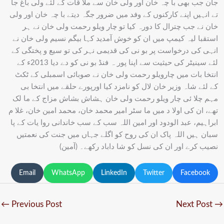
جان جب بھی با چہ خان اور ولی خان سے ملا قات کے لئے ولی باغ جا
تے انہیں اپنے کارکنوں کے وفد میں ضرور جگہ دیتے با چہ خان اور ولی
خان نے جب چترال کا دورہ کیا تو چار ویلو رحمت ولی خان نے ہر
استقبا لیہ کیمپ میں ان کو خوش آمدید کہا بیگم نسیم ولی خان نے
انہی کی درخواست پر بو نی کی قدیمی نہر کی تو سیع و پختگی کے
لئے سینیٹر کی حیثیت سے اپنا پور ہ فنڈ بو نی کو دے دیا 2013ء کے
انتخا بات میں چارویلو رحمت ولی خان نے صوبائی اسمبلی کے ٹکٹ
کے لئے شاہ وزیر خان لال کو نامزد کیا اورپورے حلقے میں انتخا بی
مہم چلا ئی چار ویلو رحمت ولی خان ہشاش بشاش مزاج کے ما لک
تھے، ان کی اولا د میں ما سٹر امیر محمد خان، محمد امین خان، غلا م
ابراہیم، عبد الودود اور امین اللہ سب کے سب خاندانی روا یات کے پا
سبان ہیں اللہ پاک ان کی روح کو اگلے جہاں میں جنت کی نعمتیں
نصیب کرے اور ان کی نسل کو شا داباد رکھے۔ (آمین)
Email
WhatsApp
LinkedIn
Twitter
Facebook
←
Previous Post
Next Post
→