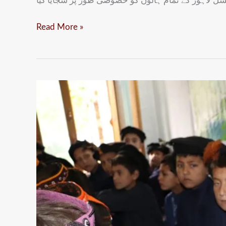
Read More »
آغا
خان
ایجنسی
فار
ہیبیٹاٹ
کی
جانب
سے
بمبوریت
میں