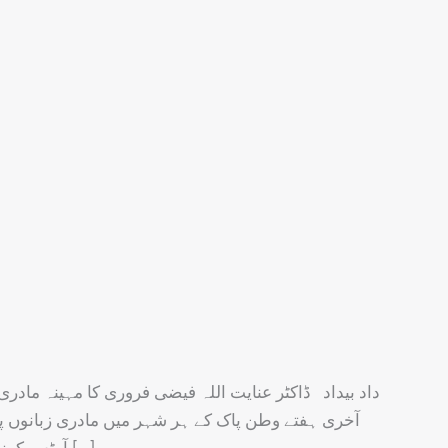
داد بیداد ڈاکٹر عنایت اللہ فیضی فروری کا مہینہ مادری
آخری ہفتے وطن پاک کے ہر شہر میں مادری زبانوں پ