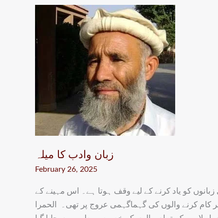
زبان
وادب
کا
میلہ
زبان وادب کا میلہ
February 26, 2025
 زبانوں کو یاد کرنے کے لیے وقف ہوتا ہے۔ اس مہینے کے
ر کام کرنے والوں کی گہماگہمی عروج پر تھی۔ الحمرا