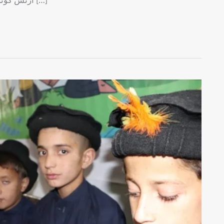
آرٹس کونسل لاہور کے تمام ہالوں کو خصوصی طور پر سجایا گیا […]