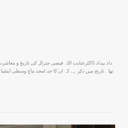
داد بیداد ڈاکٹرعنایت اللہ فیضی چترال کی تاریخ و معاشرت
تھا۔ تاریخ میں ذکر ہے کہ ان کا جد امجد ماج وسطی ایشیا س