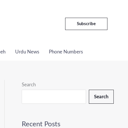
C
a
t
Subscribe
e
g
Deh
Urdu News
Phone Numbers
o
r
i
e
Search
s
Search
Recent Posts