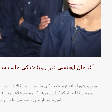
آغا خان ایجنسی فار ہیبیٹاٹ کی جانب سے 
بمبوریت: ورلڈ انوائرمنٹ ڈے کی مناسبت سے کالاشہ دور 
سیمینار کا انعقاد کیا گیا۔ سیمینار کا مقصد علاقے میں قد
اس سیمینار میں خصوصی طور پر جی