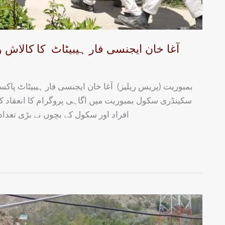
آغا خان ایجنسی فار ہیبیٹاٹ کا کالاش ویلی میں سکول سیفٹی ڈے آگاہی پروگرام
بمبوریت (پریس ریلیز) آغا خان ایجنسی فار ہیبیٹاٹ پا
سکینڈری سکول بمبوریت میں اگاہی پروگرام کا انعقاد ک
افراد اور سکول کے بچوں نے بڑی تعد