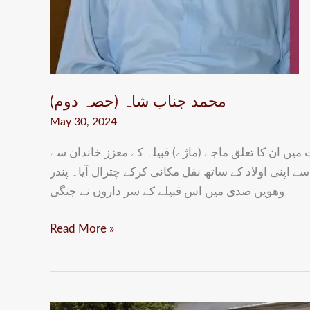
محمد جناب شاہ (حصہ دوم)
May 30, 2024
 میں ان کا تعلق ماجے (ماژے) قبیلہ کے معزز خاندان سے
ے اپنی اولاد کے ساتھ نقل مکانی کرکے چترال آیا۔ پندر
وھویں صدی میں اس قبیلے کے سر داروں نے جنگی
Read More »