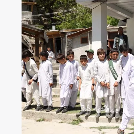
آغا
خان
ایجنسی
فار
ہیبیٹاٹ
کا
کالاش
ویلی
میں
سکول
سیفٹی
ڈے
آگاہی
پروگرام