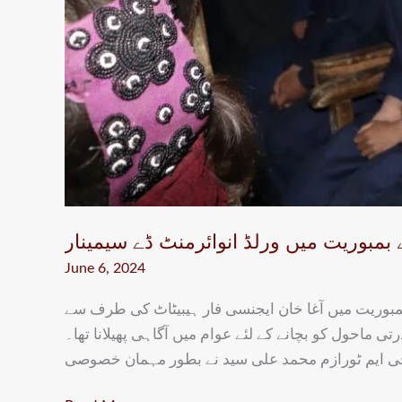
ورلڈ
انوائرمنٹ
ڈے
سیمینار
بمبوریت میں ورلڈ انوائرمنٹ ڈے سیمینار
June 6, 2024
بمبوریت میں آغا خان ایجنسی فار ہیبیٹاٹ کی طرف سے
رتی ماحول کو بچانے کے لئے عوام میں آگاہی پھیلانا تھا۔
 ایم ٹورازم محمد علی سید نے بطور مہمان خصوصی