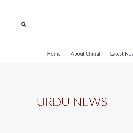
Skip
to
content
Search
Home
About Chitral
Latest Ne
URDU NEWS