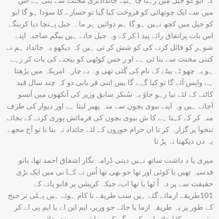
کہ ابّو کو جیل میں رہنا چا ہئیے جائدادبڑی محنت سے بنی ہے اس
میں سے ایک چوتھائی کو فروخت کیا گیا تو خسارے کا سودا ہو گا ابو
کو جیل میں کچھ نہیں ہو گا ہم دوائیں ہر ما ہ جیل پہنچا دیا کرینگے
اس بات پراتفاق رائے پید ا کر کے وہ جیل جاتے ہیں بیگم صاحبہ اپنے
شوہر کو قائل کرنے کی کو شش کر تی ہیں کہ دیکھو یہ جائداد ہم نے
کتنی محنت سے بنا ئی ہے او ر جس کوٹھی کو بیجنے کی بات کر رہے
ہو یہ چھو ٹے بیٹے کے نام کی گئی تھی وہ بے چارہ امریکہ میں پڑھتا
ہے واپس آئے گا تو کیا گہے گا بس اتنی قر بانی دو کہ چند سال قید
کاٹنے کے لئے تیا رہو جاؤ یہ سُنکر سابق وزیر کی آنکھوں میں آنسو
آجاتے ہیں وہ اپنے بیوی بچوں سے منہ پھیر لیتا ہے اور دیوار کی طرف
منہ کر کے کہتا ہے کا ش بیوی بچوں کی فرمائش پوری کرنے کے بجائے
تنخوا پر گزارہ کر تا ان حرام خوروں کے لئے جائداد نہ بنا تا تو آج مجھے
یہ دن دیکھنا نہ پڑ تا
میری یا د داشت ساتھ نہیں دیتی ڈرامہ نگار اشفاق احمد تھا، بانو
قدسیہ تھیں یا کوئی اور تھا جو بھی تھا اُس نے کہا نی میں ایک بڑی
حقیقت سے پر دہ اُ ٹھا یا تھا اب، جبکہ کرپشن پر قابو پانے کے
101طریقے ازمائے گئے ہیں سب طریقے نا کام ہوئے ہیں پہلی تر جیح
کے طور پر یہ طریقہ ازما یا جائے جو وزیر، ایم این اے یا ایم پی اے کر