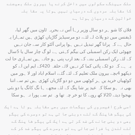
ملک مہینگے سکولوں میں داخل کرنے یا بیرون ملک بھیجنے
کا مقابلہ مردوں کے درمیاں نہیں ہوتا یہ مقا بلہ
خواتین کے درمیان ہوتا ہے
فلاں کا شو ہر دو سال وزیر رہا اُس نے بحریہ ٹاون میں گھر لیا،
ڈیفنس میں دو پلاٹ لے لئے، دو مرسیڈیز گاڑیاں کھڑی ہیں تمہارا یہ
حال ہے کہ پرانا گھر تبدیل نہیں ہوا پرانی آلٹو کار سے جان نہیں
چھوٹی ایک رکن اسمبلی کی بیگم کہتی ہے لو گ چار سال یا 5سال
کے لئے رکن اسمبلی بننے کے بعد ارب پتی ہو جاتے ہیں تمہاری حا لت
یہ ہے کہ دو ٹکے پائی کما کر نہیں لائے حلقہ 420کے ایم این اے کو
دیکھو 4بچے بیرون ملک تعلیم کے لئے گئے، اسلام اباد اور لا ہور میں
کوٹھیاں خرید یں ہر کوٹھی میں دو دو گاڑیاں کھڑی ہیں تم سے اتنا
بھی نہ ہو سکا کہ عید پر شا پنگ کے لئے مجھے ہا نگ کانگ یا دو بئی
بھجوا دیتے 20لا کھ روپے کا تو خر چہ تھا وہ تم سے پورا نہ ہو سکا
اسی طرح افیسروں کی بیگمات میں بھی مقابلہ ہو تا ہے ایک
کی بیگم شاپنگ کے لئے دوبئی جا تی ہے تو دوسرے کی بیگم
بھی دو بئی جانے کی ضد کر تی ہے ایک کی بیگم شا پنگ کے
لئے لندن یا فرانس جاتی ہے تو دوسرے کی بیگم ضد کر کے