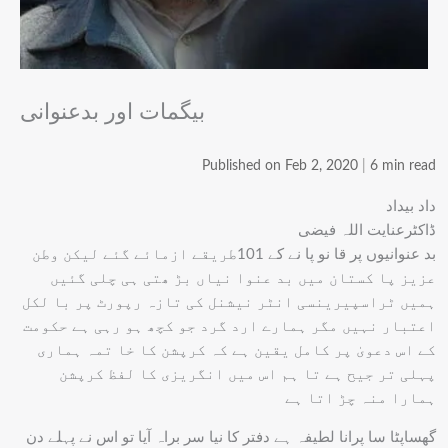
بیگمات اور بدعنوانی
Published on Feb 2, 2020
|
6 min read
داد بیداد
ڈاکٹرعنایت اللہ فیضی
بد عنوانیوں پر قا نو پا نے کے 101طریقے ازمائے گئے لیکن وطن
عزیز پا کستان میں بد عنوا نیاں بڑ ھتی ہی چلی گئیں
ہمیں ٹراسپیرینسی انٹر نیشنل کی تازہ رپورٹ پر با لکل
اعتبار نہیں مگر ہمارے ارد گرد جو کچھ ہو رہی ہے حکومت
کے اس دعویٰ پر کامل یقین ہے کہ کرپشن کا خا تمہ ہماری
پہلی تر جیح ہے تا ہم اس میں انگریزی کا لفظ کرپشن
ہمارا منہ چڑ اتا ہے
گھساپٹا سا پرانا لطیفہ ہے دفتر کا نیا سر براہ آیا تو اس نے پہلے دن