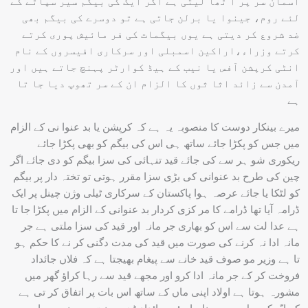
آسمان سر پر اُ ٹھا لیتی ہے اگر ایک کی بیگم سیر سپاٹے کے
لئے روم، جینوا یا برلن جاتی ہے تو دوسرے کی بیگم بھی
ضد شروع کر دیتی ہے یوں بیگمات کی فر مائیش پوری کرتے
کرتے وزراء،اراکین اسمبلی اور سرکاری افیسروں کے نام
انٹی کرپشن آفس یا نیب کے ہیڈ کوارٹر پہنچ جاتے ہیں اور
آمدن سے زائد اثا ثوں کا الزام ان کے سر تھوپ دیا جا تا
ہے
میرے بینکار دوست کا منصوبہ یہ ہے کہ کرپشن یا بد عنوا نی کے الزام
میں جس کو پکڑا جائے ساتھ ہی اس کی بیگم کو بھی پکڑا جائے
ریکوری شو ہر سے کی جائے قید تنہائی کی سزا بیگم کو دی جائے اگر
چین کی طرح بد عنوانی کی بڑی سزا مقرر ہوتی تو تختہ دار پر بیگم
کو لٹکا یا جائے عرصہ ہوا پاکستان کے سرکاری ٹیلی وژن چینل پر ایک
ڈرامہ آیا تھا ڈرامے کا مر کزی کردار بد عنوانی کے الزام میں پکڑا جا تا
ہے عدا لت سے اس کو بھاری جر مانہ اور قید کی سزا ملتی ہے جر
مانہ ادا نہ کرنے کی صورت میں قید کی مدت دگنی کر نے کا حکم ہو
تا ہے وزیر مو صوف قید خانے سے پیغام بھیجتا ہے کہ فلاں جائداد
فروخت کر کے جر مانہ ادا کرو اور مجھے قید سے رہا کراؤ گھر میں
مشورہ ہوتا ہے اولاد اپنی ماں کے ساتھ اس بات پر اتفاق کر تی ہے