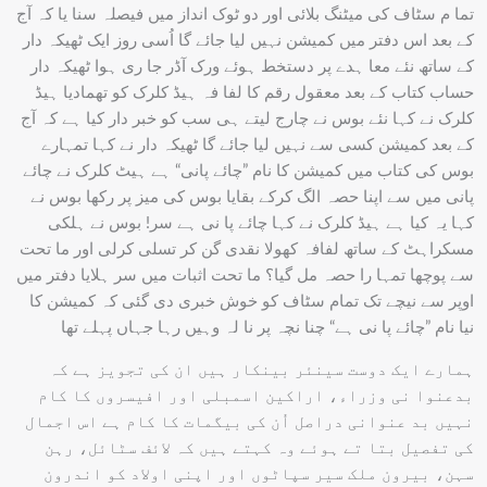
تما م سٹاف کی میٹنگ بلائی اور دو ٹوک انداز میں فیصلہ سنا یا کہ آج
کے بعد اس دفتر میں کمیشن نہیں لیا جائے گا اُسی روز ایک ٹھیکہ دار
کے ساتھ نئے معا ہدے پر دستخط ہوئے ورک آڈر جا ری ہوا ٹھیکہ دار
حساب کتاب کے بعد معقول رقم کا لفا فہ ہیڈ کلرک کو تھمادیا ہیڈ
کلرک نے کہا نئے بوس نے چارج لیتے ہی سب کو خبر دار کیا ہے کہ آج
کے بعد کمیشن کسی سے نہیں لیا جائے گا ٹھیکہ دار نے کہا تمہارے
بوس کی کتاب میں کمیشن کا نام ”چائے پانی“ ہے ہیٹ کلرک نے چائے
پانی میں سے اپنا حصہ الگ کرکے بقایا بوس کی میز پر رکھا بوس نے
کہا یہ کیا ہے ہیڈ کلرک نے کہا چائے پا نی ہے سر! بوس نے ہلکی
مسکراہٹ کے ساتھ لفافہ کھولا نقدی گن کر تسلی کرلی اور ما تحت
سے پوچھا تمہا را حصہ مل گیا؟ ما تحت اثبات میں سر ہلایا دفتر میں
اوپر سے نیچے تک تمام سٹاف کو خوش خبری دی گئی کہ کمیشن کا
نیا نام ”چائے پا نی ہے“ چنا نچہ پر نا لہ وہیں رہا جہاں پہلے تھا
ہمارے ایک دوست سینئر بینکار ہیں ان کی تجویز ہے کہ
بدعنوا نی وزراء، اراکین اسمبلی اور افیسروں کا کام
نہیں بد عنوانی دراصل اُن کی بیگمات کا کام ہے اس اجمال
کی تفصیل بتا تے ہوئے وہ کہتے ہیں کہ لائف سٹائل، رہن
سہن، بیرون ملک سیر سپاٹوں اور اپنی اولاد کو اندرون