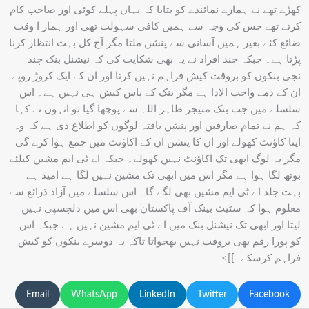
کھڑے تھے نے ہمارے نمائندے کو بتایا کہ یہاں پہلے کوئی اور صاحب کام
کرتے تھے جس کی وجہ سے ہمیں کافی سہولت تھی اور ہمار ا وقت
ضائع کئے بغیر ہمیں آسانی سے پنشن ملتا مگر آج کل بہت انتظار کرنا
پڑتا ہے۔ جبکہ چند افراد نے یہ بھی شکایت کی کہ نیشنل بنک چند
نجی بنکوں کو بروقت کیش فراہم نہیں کرتا اور ان کے ایک کروڑ روپے
ان کے ذمے واجب الادا ہے مگر بنک کے پاس کیش ہی نہیں ہے۔ اس
سلسلے میں جب بنک منیجر ظاہر اللہ سے پوچھا گیا تو انہوں نے کہا
کہ ہم نے تمام صارفین اور پنشن یافتہ لوگوں کو اطلاع دی ہے کہ وہ
اپنا کاؤنٹ کھولے اور ان کا پنشن ان کے اکاؤنٹ میں جمع ہوا کرے گی
مگر یہ لوگ ابھی تک اکاؤنٹ نہیں کھولے۔ جبکہ اے ٹی ایم مشین کیلئے
بوتھ لگا ہوا ہے مگر اس میں ابھی تک مشین نہیں لگا ہے امید ہے
بہت جلد اے ٹی ایم مشین بھی لگے گا۔ اس سلسلے میں آزاد ذرائع سے
معلوم ہوا کہ سٹیٹ بینک آف پاکستان بھی اس میں دلچسپی نہیں
لیتا اور ابھی تک نیشنل بنک میں اے ٹی ایم مشین نہیں ہے جبکہ اس
کو پورا رقم بھی بروقت نہیں بھجواتا تاکہ یہ دوسرے بنکوں کو کیش
فراہم کرسکے۔]]>
Email
WhatsApp
LinkedIn
Twitter
Facebook