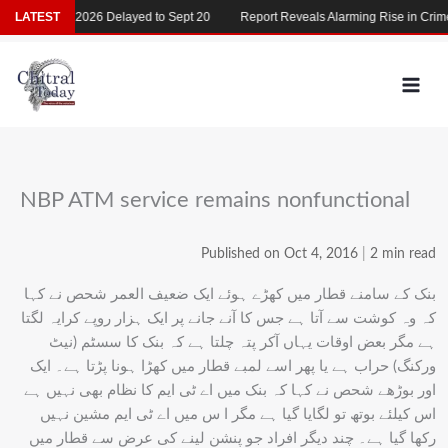
Skip
LATEST
MDCAT 2026 Delayed to Sept 20
Report Reveals Alarming Rise in Crimes 
to
content
NBP ATM service remains nonfunctional
Published on Oct 4, 2016
|
2 min read
بنک کے سامنے قطار میں کھڑے ہوئے ایک ضعیف العمر شحص نے کہا
کہ وہ کوشت سے آتا ہے جس کا آنے جانے پر ایک ہزار روپے کرایہ لگتا
ہے مگر بعض اوقات یہاں آکر پتہ چلتا ہے کہ بنک کا سسٹم (نیٹ
ورکنگ) حراب ہے یا پھر اسے لمبے قطار میں کھڑا ہونا پڑتا ہے۔ ایک
اور بوڑھے شحص نے کہا کہ بنک میں اے ٹی ایم کا نظام بھی نہیں ہے
اس کیلئے بوتھ تو لگایا گیا ہے مگر ا س میں اے ٹی ایم مشین نہیں
رکھا گیا ہے۔ چند دیگر افراد جو پنشن لینے کی عرض سے قطار میں