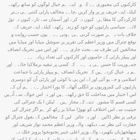
کارکنوں کی مجبوری ہے کہ وہ اپنے ہم خیال لوگوں کو ساتھ رکھنے
کیلئے اپنے حریف پر پر وار کریں ،چاہے مخالف پارٹی کتنی ہی بہتر
کارکردگی کا مظاہرہ کیوں نہ کرے اور آسمان سے تارے کیوں نہ توڑ
لائے۔ سیاسی پارٹیوں کو خود کو زندہ رکھنے کیلئے اپنے حریف کے
خلاف بات بہ ہر صورت کرنی ہی ہوتی ہے ۔ یوں حسب روایت و
توقع چترال میں وزیر اعظم کی تقریر پر سوشل میڈیا اور میڈیا میں
مخالفین کی طرف سے بحث جاری ہے ۔ اور اس میں تحریک انصاف
اور پیپلز پارٹی کے حامیوں اور کارکنوں کی تعداد زیادہ ہے ۔
جمہوریت کا حسن ہی یہ ہے ۔ کہ کسی پر تنقید برملاکیا جائے ۔ اور
ہم یہ خیال کرتے ہیں کہ تحریک انصاف ہو پیپلز پارٹی یا جماعت
اسلامی و جے یو آئی اور اے این پی یا کوئی اور پارٹی اُن کو دوسری
پارٹیوں کی کمزوریوں پر انگلی اُٹھانے کا پورا اختیار ہے ۔ ہم اُن کے
اس ا ختیار میں مداخلت کا حق رکھتے ہیں اور نہ اس حوالے سے اُنہیں
کسی قسم کا مشورہ دینے کے مجاز ہیں ۔ لیکن ا یک چترالی کی
حیثیت سے اس اختلاف کو تھوڑا سائڈ پر رکھ کر ہم اگر چترال کی
ترقی پر نظر ڈالیں ۔ اور یہ جائزہ لیں کہ مخالفین کے بقول چترال کو
حقارت کی نظر سے دیکھنے والے وزیر اعظم محمد نواز شریف اور
مپھلجھڑیاں بکھیرنے والے وزیر اعلی خیبر پختونخوا پرویز خٹک نے
چترال کی تعمیر وترقی کے لئے ان تین سالوں کے دوران کیا کچھ کئے