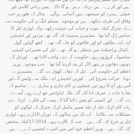
ہیں اور کر رہے ہیں ،زیادہ بہتر ہو گا تاکہ ہمیں زبانی کلامی اور
عملی ہمدرد کو سمجھنے میں آسانی ہوگی ۔ مثال کے طور پر جب
وفاق کی طرف دیکھتے ہیں تو موجودہ مسلم لیگ ن کی حکومت سے
پہلے چترال کیلئے موت و حیات کی حیثیت رکھنے والے لواری ٹنل کا
سانس رُک گیا تھا ۔مشینریز سمیٹ لئے گئے تھے مزدور اور انجینئرز
اپنے اپنے ملکوں کو اور علاقوں کو چلے گئے تھے ۔ کچھ گولین گول
ہائیڈل پراجیکٹ میں منتقل ہو گئے تھے ، ٹنل کی تعمیراتی کمپنی
سامبوکے کروڑوں روپے حکومت کے ذمے واجب الادا تھے ۔ اورٹنل کے
دونوں دھانوں پر پتھر ڈال کر بند کردیا گیا تھا ۔ جب موجودہ وزیر
اعظم کی حکومت آئی ۔ٹنل کے دھانے کھول دیے گئے ۔ مشینریز نے
دوباہ حرکت شروع کی ۔ کورین انجینئرز اپنے ملک سے واپس آئے،اور
اُس روز آج کا روز تین شفٹوں پر کام جاری و ساری ہے ۔ سامبو کے
بقا یا جات نہ صرف ادا کئے گئے بلکہ ایڈوانس چھ ارب روپے اُسے دے
دیے گئے ۔ اور کمپنی کو یقین دلایا گیا کہ پیسے کی فکر نہ کرنا ۔ دن
رات کام کرکے جلد از جلد تعمیر مکمل کرکے چترال کے لوگوں کو
مشکلات سے نکالنا ۔ اب تک تین سالوں کے دوران 10ارب روپے لواری
ٹنل پر خرچ کئے گئے ہیں ۔ جب کہ 8ارب روپے 2016-17کیلئے مختص
کئے گئے ہیں ۔ وزیر اعظم خود اس میں اتنی د لچسپی لے رہے ہیں ۔