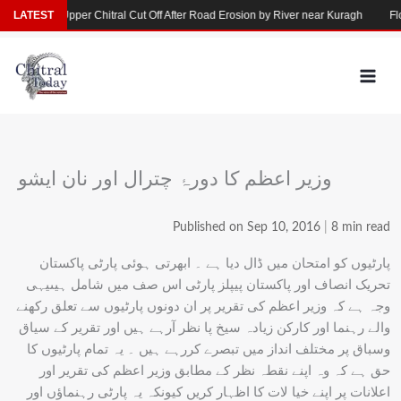
Skip
un
LATEST
Upper Chitral Cut Off After Road Erosion by River near Kuragh
Floodwa
to
content
وزیر اعظم کا دورۂ چترال اور نان ایشو
Published on Sep 10, 2016
|
8 min read
پارٹیوں کو امتحان میں ڈال دیا ہے ۔ ابھرتی ہوئی پارٹی پاکستان
تحریک انصاف اور پاکستان پیپلز پارٹی اس صف میں شامل ہیںیہی
وجہ ہے کہ وزیر اعظم کی تقریر پر ان دونوں پارٹیوں سے تعلق رکھنے
والے رہنما اور کارکن زیادہ سیخ پا نظر آرہے ہیں اور تقریر کے سیاق
وسباق پر مختلف انداز میں تبصرے کررہے ہیں ۔ یہ تمام پارٹیوں کا
حق ہے کہ وہ اپنے نقطہ نظر کے مطابق وزیر اعظم کی تقریر اور
اعلانات پر اپنے خیا لات کا اظہار کریں کیونکہ یہ پارٹی رہنماؤں اور