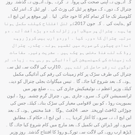
کہ انہوں نے اپنی صحت کی پرواہ نہ کرتے ہوئے انہوں نے گذشتہ روز
چترال کے دورے کے موقع پر ٹنل کی وزٹ کی ۔ اور ٹنل کے اندر ایک
کلومیٹر تک جا کر تمام کام کا خود جائزہ لیا ۔ اور موقع پر این ایچ اے
کو ہدایت کی ۔ کہ جون 2017کو ٹنل افتتاح کیلئے مکمل ہونا
چاہیے ۔ چترال پر سیلاب اور زلزلے کے دو بڑے آفت آئے ۔ دو
مرتبہ چترال کا دورہ کیا ۔ اوردو ارب بیس کروڑ روپے
امدادی چیکوں کی صورت میں تقسیم ہوئے ۔ چکدرہ چترال
روڈ کے لئے فنڈ مختص ہو چکے ہیں ۔ عشریت وغیرہ مقامات
کے زمینات کی کمپنسیشن کی آدائیگی ہو رہی ہے ۔ زیادہ تر
لوگوں نے رقم حاصل کر لئے ہیں ۔10ارب کی لاگت سے ٹنل سے
چترال کی طرف سڑک پر کام زمینات کی رقم کی آدائیگی مکمل
ہونے کے بعد شروع کیا جائے گا ۔ تیس میگاواٹ بجلی چترال کو دینے
کیلئے وزیر اعظم نے نوٹیفیکیش جاری کی ہے ، ضلع بھر میں
ٹرانسمیشن لائن کے سروے جاری ہیں ، چترال گرم چشمہ روڈ ، ایون
بمبوریت روڈ ، کو بین لاقوامی معیار کی سڑک بنانے کیلئے جس کی
چوڑائی 42فٹ اورپختہ حصہ 24فٹ ہوگا ۔ فنڈ مختص ہونے کے بعد
این ایچ اے نے سروے کا آغاز کردیا ہے ۔ این ایچ اے حکام کے مطابق
سروے اور ڈیزائن کی تکمیل کے بعد مارچ میں کام شروع کیا جائے گا ۔
ڈیڑھ ارب روپے کی لاگت سے تورکہو روڈ کا افتتاح گذشتہ روز وزیر