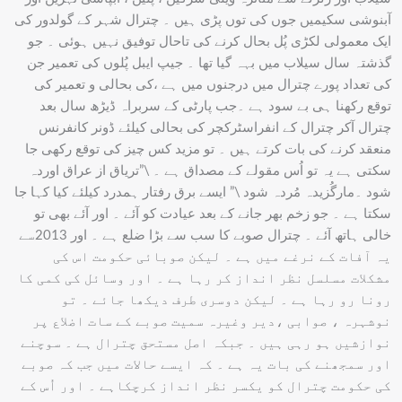
آبنوشی سکیمیں جوں کی توں پڑی ہیں ۔ چترال شہر کے گولدور کی
ایک معمولی لکڑی پُل بحال کرنے کی تاحال توفیق نہیں ہوئی ۔ جو
گذشتہ سال سیلاب میں بہہ گیا تھا ۔ جیپ ایبل پُلوں کی تعمیر جن
کی تعداد پورے چترال میں درجنوں میں ہے ،کی بحالی و تعمیر کی
توقع رکھنا ہی بے سود ہے ۔جب پارٹی کے سربراہ ڈیڑھ سال بعد
چترال آکر چترال کے انفراسٹرکچر کی بحالی کیلئے ڈونر کانفرنس
منعقد کرنے کی بات کرتے ہیں ۔ تو مزید کس چیز کی توقع رکھی جا
سکتی ہے یہ تو اُس مقولے کے مصداق ہے ۔ \”تریاق از عراق اوردہ
شود ۔مارگُزیدہ مُردہ شود \” ایسے برق رفتار ہمدرد کیلئے کیا کہا جا
سکتا ہے ۔ جو زخم بھر جانے کے بعد عیادت کو آئے ۔ اور آئے بھی تو
خالی ہاتھ آئے ۔ چترال صوبے کا سب سے بڑا ضلع ہے ۔ اور 2013سے
یہ آفات کے نرغے میں ہے ۔ لیکن صوبائی حکومت اس کی
مشکلات مسلسل نظر انداز کر رہا ہے ۔ اور وسائل کی کمی کا
رونا رو رہا ہے ۔ لیکن دوسری طرف دیکھا جائے ۔ تو
نوشہرہ ، صوابی ،دیر وغیرہ سمیت صوبے کے سات اضلاع پر
نوازشیں ہو رہی ہیں ۔ جبکہ اصل مستحق چترال ہے ۔ سوچنے
اور سمجھنے کی بات یہ ہے ۔ کہ ایسے حالات میں جب کہ صوبے
کی حکومت چترال کو یکسر نظر انداز کرچکاہے ۔ اور اُس کے