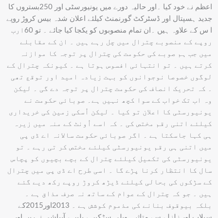
اعظم نے خود کیا ۔اور حالیہ دورے میں یونیورسٹی اور 250بستروں کا
جدید ہسپتال اور ڈسٹرکٹ گورنمنٹ کیلئے اعلان شدہ بیس کروڑ روپے
ا س کے علاوہ ہیں ۔ان تمام منصوبوں کو یکجا کیا جائے ۔ تو 60ارب
روپے کے منصوبے چترال میں چل رہے ہیں ۔ ان کے مقابلے
میں جب ہم صوبے کی حکومت کی چترال پر توجہ کا موازنہ
کرتے ہیں ۔ تو انتہائی افسوس ہوتا ہے ۔ کیونکہ چترال کے
لوگوں خصوصا نوجوانوں کو بہت زیادہ امید اور توقع تھی
۔ کہ تحریک انصاف کی حکومت چترال پر توجہ دے گی ۔ لیکن
وہ اب تک خواب کے سوا کچھ نہیں ہے۔ صوبائی حکومت نے
یونیورسٹی کا اعلان تو کیا ۔ لیکن اُسکی زمین کی خریداری
کیلئے اتنی رقم مختص کی ۔ کہ اسے اُونٹ کے منہ میں زیرہ
ہی کہا جاسکتا ہے ۔ اگر صوبائی حکومت سالانہ اے ڈی پی
میں اتنی ہی رقم یونیورسٹی کیلئے مختص کر تی رہے ۔ تو
یونیورسٹی کی تکمیل کیلئے چترال کے بچے بچیوں کو پچاس
سال کا انتظار کرنا پڑے گا ۔ اسی طرح اے ڈی پی میں چترال
کے سڑکوں کی بحالی کیلئے ڈیڑھ کروڑ روپے رکھ دیے گئے
ہیں ۔ جو کہ چترال کے عوام کے ساتھ نہ صرف مذاق ہے ۔
بلکہ بیوقوف بنانے کی مذموم کوشش ہے ۔ 2013اور2015کے
سیلاب اور زلزلے سے متاثرہ ویلی سڑکیں ، پلیں ، آبپاشی نہریں اور