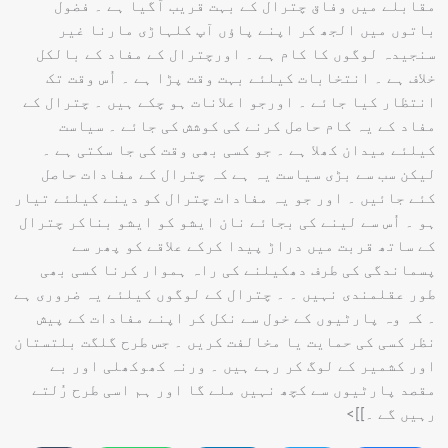
مقابلے میں وفاق چترال کے بہت قریب آگیا ہے ۔ فضول
باتوں میں الجھ کر اپنے پاؤں آپ کلہاڑی مارنا غیر
سنجیدہ لوگوں کا کام ہے ۔ اورچترال کے مفاد کے بالکل
خلاف ہے ۔ انتخابات کیلئے بہت وقت پڑا ہے ۔ اُس وقت تک
انتظار کیا جائے ۔ اورجو اعلانات ہو چکے ہیں ۔ چترال کے
مفاد کے یہ کام حاصل کرنے کی کوشش کی جائے ۔ سیاست
کیلئے میدان کھلا ہے ۔ جو کسی بھی وقت کی جا سکتی ہے ۔
لیکن سب سے بڑی سیاست یہ ہے کہ چترال کے مفادات حاصل
کئے جائیں ۔ اور جو یہ مفادات چترال کو دینے کیلئے تیار
ہو ۔ اُس سے لینے کی بجائے نان ایشو کو ایشو بناکر چترال
کے ساتھ قربت میں دراڑ پیدا کرکے علاقے کو پھر سے
پسماندگی کی طرف دھکیلنے کی راہ ہموار کرنا کسی بھی
طور عقلمندی نہیں ۔ ۔ چترال کے لوگوں کیلئے یہ ضروری ہے
۔ کہ وہ پارٹیوں کے خول سے نکل کر اپنے مفادات کے پیش
نظر کسی کی حمایت یا مخالفت کریں ۔ جس طرح گلگت بلتستان
اور کشمیر کے لوگ کر رہے ہیں ۔ ورنہ کھوکھلی اور بے
مقصد پارٹیوں سے کچھ نہیں ملے گا اور ہم اسی طرح رُلتے
رہیں گے ۔]]>