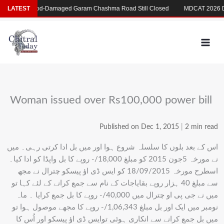
Skip
MDCAT 2026 Dela
Flood-Damaged Garam Chashma Road Still Closed
LATEST
دو
to
content
Woman issued over Rs100,000 power bill
Published on Dec 1, 2015
|
2 min read
اس کے بعد بلوں کا سلسلہ شروع ہوا اور میں بل ادا کرتی رہی۔ میں
نے مورخہ 5جون 2015 کو مبلغ 18,000/- روپے کا بل واپڈا کو ادا کیا۔
اسطرح مورخہ 18/09/2015 کو ایس ڈی اؤ پیسکو چترال نے مجھ
سے مبلغ 40 ہزار روپے بقایاجات کے نام سے جمع کرانے کے لئے کہا تو
میں نے جی پی او چترال میں 40,000/- روپے کا بل جمع کرایا ۔ ماہ
نومبر میں ایک اور بل مبلغ 1,06,343/- روپے کا مجھے موصول ہوا تو
میں بل جمع کرانے سے انکاری ہوئی توایس ڈی اؤ پیسکو اور اُس کا