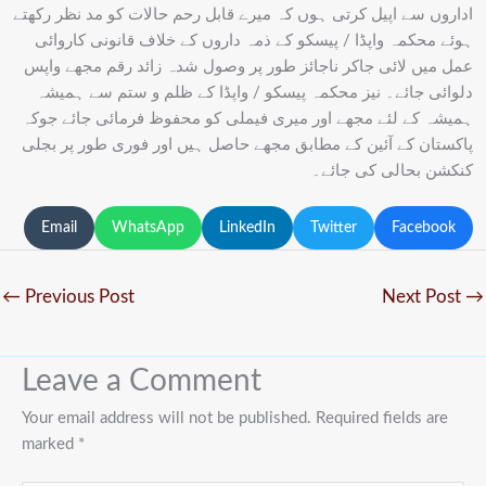
اداروں سے اپیل کرتی ہوں کہ میرے قابل رحم حالات کو مد نظر رکھتے
ہوئے محکمہ واپڈا / پیسکو کے ذمہ داروں کے خلاف قانونی کاروائی
عمل میں لائی جاکر ناجائز طور پر وصول شدہ زائد رقم مجھے واپس
دلوائی جائے۔ نیز محکمہ پیسکو / واپڈا کے ظلم و ستم سے ہمیشہ
ہمیشہ کے لئے مجھے اور میری فیملی کو محفوظ فرمائی جائے جوکہ
پاکستان کے آئین کے مطابق مجھے حاصل ہیں اور فوری طور پر بجلی
کنکشن بحالی کی جائے۔
Email
WhatsApp
LinkedIn
Twitter
Facebook
←
Previous Post
Next Post
→
Leave a Comment
Your email address will not be published.
Required fields are
marked
*