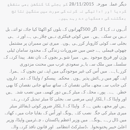
دیگر عملہ مورخہ 28/11/2015 کو بجلی کا کنکشن بھی منقطع
کردیا اور ادائیگی نہ کرنے کی صورت میں سنگین نتائج
بھگتنے کی دھمکیاں دے رہے ہیں۔
اُنہوں نے کہا کہ اگر 500گھرانوں کے بلوں کو اکھٹا کیا جائے تو اتنے بل
نہیں بن سکتے ہیں۔ میں کوئی فیکٹری نہیں چلارہی ہے اور نہ ہی
بجلی سے کوئی کاروبار کررہی ہوں۔ میری تین ممبران پر مشتمل
چھوٹی فیملی ہے جس میں ضروریات زندگی کے محدود سامان ٹیلی
وژن اور فریج موجود ہیں۔ میرا شوہر بچوں کے نان نفقہ پیدا کرنے کے
سلسلے میں ملک سے باہر سعودی عرب میں محنت مزدوری
کررہاہے۔ میں اُس کی غیر موجودگی میں اپنے تین بچوں کے ہمراہ
اپنے گھر میں رہائش پذیر ہوں۔ محکمہ پیسکو / واپڈا کے ذمہ داروں
کی جانب سے مجھے مالی نقصان کے ساتھ ساتھ جانی نقصان کا بھی
خطرہ ہے۔ پورے محلے کے میٹر کہیں دور کھمبے میں نصب شدہ ہیں
اور واپڈا کے اہلکار اپنی مرضی سے بجلی کا میٹر تبدیل کرتے رہتے
ہیں اور مجھے یقین ہے کہ واپڈا کے اہلکار ضرور کوئی ڈیفالٹر میٹر
میری میٹر کی جگہ نصب کئے ہونگے اور اُس کے بقایا جات میرے کھاتے
میں ڈال رہے ہونگے۔ میں وزیر اعظم پاکستان ، چےئرمین واپڈا، وزیر
اعلیٰ خیبر پختونخواہ ،ڈسٹرکٹ انتظامیہ اور قانون نافذ کرنے والے