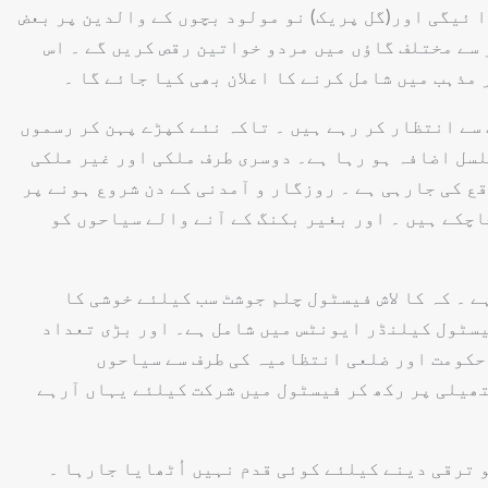
د ودھ تقسیم کرنے کی رسم کی ادا ئیگی اور(گل پریک) نو مولود بچوں کے والدین پر بعض
 سے مختلف گاؤں میں مردو خواتین رقص کریں گے ۔ اس
مذہب میں شامل کرنے کا اعلان بھی کیا جائے گا ۔
سے انتظار کر رہے ہیں ۔ تاکہ نئے کپڑے پہن کر رسموں
سل اضافہ ہو رہا ہے۔ دوسری طرف ملکی اور غیر ملکی
ع کی جارہی ہے ۔ روزگار و آمدنی کے دن شروع ہونے پر
اچکے ہیں ۔ اور بغیر بکنگ کے آنے والے سیاحوں کو
 ۔ کہ کا لاش فیسٹول چلم جوشٹ سب کیلئے خوشی کا
یسٹول کیلنڈر ایونٹس میں شامل ہے۔ اور بڑی تعداد
حکومت اور ضلعی انتظامیہ کی طرف سے سیاحوں
تھیلی پر رکھ کر فیسٹول میں شرکت کیلئے یہاں آرہے
 ترقی دینے کیلئے کوئی قدم نہیں اُٹھایا جارہا ۔