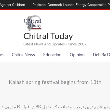
ildren
Pakistan, Denmark Launch Energy Cooperation Program
Chitral Today
Latest News And Updates - Since 2007
ws
Chitral News
Education
Opinion
Deh Ba 
Kalash spring festival begins from 13th