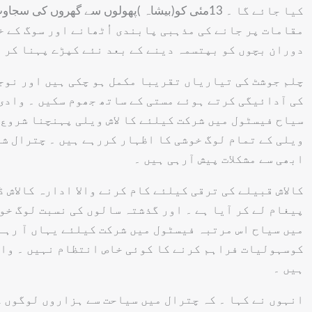
مقامات پر جانے کی مذہبی پابندی اُٹھانے اور سوگ کے خ
دوران بچوں کو بپتسمہ دینے کے بعد نئے کپڑے پہنا کر د
چلم جوشٹ کی تیاریاں تقریبا مکمل ہو چکی ہیں اور نوج
کی آدائیگی کرتے ہوئے مستی کے ساتھ جھوم سکیں ۔ وادی
سیاح فیسٹول میں شرکت کیلئے کا لاش ویلی پہنچنا شروع 
ویلی کے تمام لوگ خوشی کا اظہار کررہے ہیں ۔ چترال شہ
ابھی سے مشکلات پیش آرہی ہیں ۔
کالاش قبیلے کی ترقی کیلئے کام کرنے والا ادارہ کالاش 
پیغام لے کر آیا ہے ۔ اور گذشتہ سالوں کی نسبت لوگ خ
میں سیاح اس مرتبہ فیسٹول میں شرکت کیلئے یہاں آ رہے
کوسہولیات فراہم کرنے کا کوئی خاص انتظام نہیں ۔ وادی
ہیں ۔
انہوں نے کہا ۔ کہ چترال میں سیاحت سے ہزاروں لوگوں ک