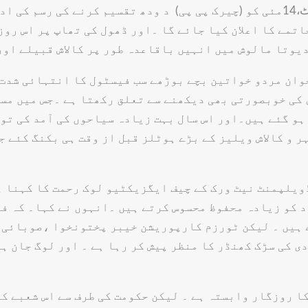
کیا جائے گا ۔ 13مئی کو(بیشاہ )پھولوں سے گھروں کی سجاوٹ،14مئی کو (چیرک پی پی) 
اتمے کا اعلان کیا جائے گا ۔اور ڈھول کی تھاپ پر اس روز
یوتا مالوش میں انہیں باقاعدہ طور پر کالاش قبیلے اور 
وان مردو خواتین بچے بوڑھے سب فیسٹول کا انتہائی شدت 
 کی خوبصورتی بھی دیکھنے سے تعلق رکھتا ہے ۔جس میں مسل
ہو گئے ہیں۔اور اس سال بہت زیادہ سیاحوں کی آمد کی توق
ر و کالاش ویلیز کے بڑے ہوٹلز قبل از وقت ہی بکنگ کئے ج
ڈویلپمنٹ نیٹ ورک کے چیف ایگزیکٹیو لوک رحمت کا کہنا ہے
ود کو زیادہ محفوظ محسوس کرتے ہیں ۔انہوں نے کہا۔ کہ ف
 ہیں ۔ لیکن ٹورزم کارپوریشن خیبر پختونخوا ،صوبائی 
 کی سڑک کھنڈر کا منظر پیش کر رہا ہے ۔ اور لوگ جان ہ
ا روزگار وابستہ ہے ۔ لیکن حکومت کی طرف سے اس شعبے کو