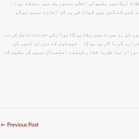
ظام ایک غیر معمولی اجلاس بمبوریت میں منعقد ہوا ۔
ر کسی کے گھر میں قیام کی ہر گز اجازت نہیں ہوگی ۔
ں کو ہر صورت میں مقامی گائیڈ زکی خدمات حاصل کرنے
راہم کرنا لازمی ہو گا ۔ فیسٹول کے دوران ٹمبر کی
دوران نمائش یا شکار کیلئے استعمال نہیں کر سکیں گے
←
Previous Post