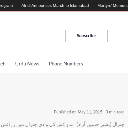
Afridi Announces March to Islamabad
Martyrs’ Memorial Inaugurat
Subscribe
Deh
Urdu News
Phone Numbers
Published on May 11, 2015
|
3 min read