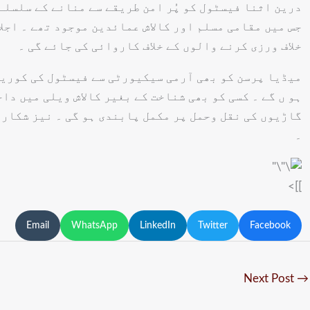
درین اثنا فیسٹول کو پُر امن طریقے سے منانے کے سلسلے
جس میں مقامی مسلم اور کالاش عمائدین موجود تھے ۔ اجلا
خلاف ورزی کرنے والوں کے خلاف کاروائی کی جائے گی ۔
میڈیا پرسن کو بھی آرمی سیکیورٹی سے فیسٹول کی کوریج
ہو ں گے ۔ کسی کو بھی شناخت کے بغیر کالاش ویلی میں دا
گاڑیوں کی نقل وحمل پر مکمل پابندی ہو گی ۔ نیز شکار
۔
]]>
Email
WhatsApp
LinkedIn
Twitter
Facebook
Next Post
→