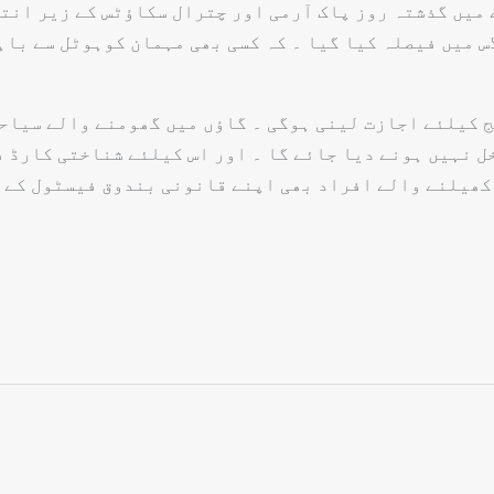
 میں گذشتہ روز پاک آرمی اور چترال سکاؤٹس کے زیر انت
س میں فیصلہ کیا گیا ۔ کہ کسی بھی مہمان کوہوٹل سے باہ
 کیلئے اجازت لینی ہوگی ۔ گاؤں میں گھومنے والے سیاحو
خل نہیں ہونے دیا جائے گا ۔ اور اس کیلئے شناختی کارڈ ف
 کھیلنے والے افراد بھی اپنے قانونی بندوق فیسٹول کے 