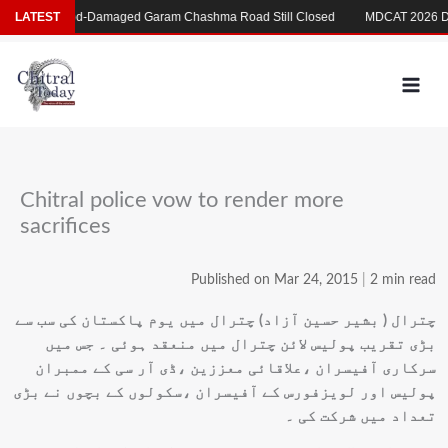
Skip
MDCAT 2026 Delay
Flood-Damaged Garam Chashma Road Still Closed
LATEST
د
to
content
Chitral police vow to render more
sacrifices
Published on Mar 24, 2015
|
2 min read
چترال ( بشیر حسین آزاد) چترال میں یوم پاکستان کی سب سے
بڑی تقریب پولیس لائن چترال میں منعقد ہوئی ۔ جس میں
سرکاری آفیسران ،علاقائی معززین ،ڈی آر سی کے ممبران
پولیس اور لویزفورس کے آفیسران ،سکولوں کے بچوں نے بڑی
تعداد میں شرکت کی ۔