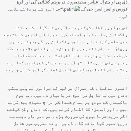
ڈی پی او چترال عباس مجیدمروت نے پرچم کشائی کی اور لویز
فورس و ایس ایس جی کے
جوانوں کے پریڈ کی سلامی
لی ۔
اس موقع پر خطاب کرتے ہوئے انہوں نے کہا ۔ کہ مملکت
پاکستان ہمارے آباو اجداد کی بے بہا قربانیوں کے نتیجے
میں حاصل کیا گیا ہے ۔ اور پاکستان ہی کی بدولت ہماری
پہچان ہے ۔ اس لئے ہمیں دل وجان سے اپنے اس عظیم مملکت
کی خدمت کرنی چاہیے ۔ خدا نخواستہ یہ مملکت خداداد
ہمارے پاس نہ ہوتا ۔ تو آج ہم در در کی ٹھوکریں کھا رہے
ہوتے ۔ اس لئے قدرت کے اس انمول تحفے کی قدر کرنی چاہیے
۔
انہوں نے کہا ۔ کہ چترال پو لیس کے جوانوں نے بھی ملکی
دفاع میں نا قا بل فراموش قربانیاں دی ہیں ۔ہم یوم
پاکستان کے موقع پر تمام شہدا کو خراج عقیدت پیش کرتے
ہیں ۔ اور اس عزم کا اظہار کرتے ہیں۔کہ دفاع وطن کیلئے
اگر مزید قربانیوں کی ضرورت پڑی ۔ تو بھی جان دینے سے
دریغ نہیں کیا جائے گا ۔ ڈی پی او نے تقریب میں شامل
ننھے بچوں میں گفٹ تقسیم کئے اور اُن کو یوم پاکستان پر