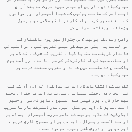
مبارکباد دی ۔ ڈی پی او عباس مجید مروت نے بعد آزان
اپنے آفس کے سامنے پولیس کے شہدا آفیسران اور جوانوں
کے نام تعمیر کردہ یاد گار شہدا کو سلامی دی ، پھول
چڑھائے اورفاتحہ خوانی کی ۔
واضح رہے ۔کہ پولیس لائن چترال میں یوم پاکستان کے
حوالے سے یہ اپنی نوعیت کی پہلی تقریب تھی ۔ جو انتہائی
شاندار طریقے سے منایا گیا ۔ تقریب کے شرکاء نے ڈی پی
او عباس مجید کی اس کارکردگی کو سراہا ہے ۔اور اُسے یوم
پاکستان کے سلسلے میں شاندار تقریب منعقد کرنے پر
مبارکباد دی ہے ۔
تقریب کے انتظامات ڈی ایس پی ہیڈ کوارٹر اور اُن کی ٹیم
نے انجام دی ۔جبکہ مہمانوں میں سابق ایس پی چترال محمد
سید خان لال ، پرو فیسر عبدالسمیع ، سابق ڈی سی او حسین
احمد ،سابق ڈی ایس پی فضل الہی،صدر ڈسٹرکٹ بار عالمزیب
ایڈوکیٹ کے علاوہ پولیس کے حاضر سروس آفیسران ایس ڈی پی
او عبد الستار چترال ، ایس ڈی پی او مستوج طارق کریم ،
ایس ڈی پی او دروش ظفر وغیرہ موجود تھے ۔