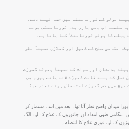
ہینے پولو کے ٹورنامنٹس میں حصہ لیتے تھے۔
یہ سلسلہ اب بھی جاری ہے، ٹورنامنٹس ہوتے
 پہلے کا پولو ٹورنامنٹ” کہا جاتا ہے۔
کہ مقامی سطح کے کھیل اور کھلاڑی نسبتاً نظر
پہلے بدخشان اور سوات کے نسبتاً چھوٹے گھوڑے
 نسل کے بلند قامت گھوڑے لائے جاتے ہیں، جس
تمل ہوتی تھی اور ایک میچ میں دس گھوڑے استعمال ہوتے تھے، جبکہ
ا میدان واضح نظر آتا تھا۔ بعد میں اسے مسمار کر
ہنگامی طبی امداد اور جانوروں کے علاج کے لیے الگ
ڑوں کے لیے فوری علاج کا انتظام۔