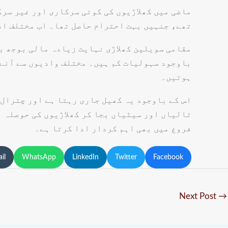
ماضی میں کھلاڑیوں کی کوئی سرکاری اور غیر سرک
تھے، جنہیں بہت احترام حاصل تھا۔ اب مختلف ادا
مقامی سویلین کھلاڑی نہایت زیادہ مالی بوجھ بر
باوجود سہولیات کم ہیں۔ مختلف وادیوں سے آنے 
ہوتیں۔
اس کے باوجود یہ کھیل جاری رہتا ہے اور چترال 
تالیاں اور سیٹیاں بجا کر کھلاڑیوں کی حوصلہ ا
فروغ میں بھی اہم کردار ادا کرتا ہے۔
il
WhatsApp
LinkedIn
Twitter
Facebook
Next Post
→