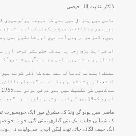
ڈاکٹر عنایت اللہ فیضی
ماضی میں چترال میں مئی کا مہینہ پولو سیزن کہ
دور دور سے شائقین میچ دیکھنے کے لیے آتے تھے
ہیں، گھڑ سوار بھی آتے ہیں اور شائقین بھی بھ
اس کی ایک بڑی وجہ یہ ہے کہ حکومتی توجہ اور م
انداز ہو جاتے ہیں۔ اسی وجہ سے “پری شندور” کا
مصنف اپنے ساٹھ سالہ مشاہدے کا ذکر کرتے ہیں ک
استعمال ہوتے تھے، جبکہ اب سرگودھا، ملتان، می
س
اب چھ کھلاڑیوں کی ٹیم ہوتی ہے اور بارہ گھوڑے
ماضی میں پولو گراؤنڈ کے مشرق میں ایک خوبصورت تماش
کے شمالی جانب ایک نئی گیلری بنائی گئی جو نہ خوبصور
الگ خیمے لگائے جاتے تھے، لیکن اب یہ سہولیات نہ ہونے 