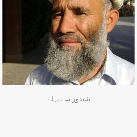
شندور سے پہلے