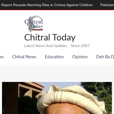
veals Alarming Rise in Crimes Against Children
Pakistan, Denmar
Chitral Today
Latest News And Updates - Since 2007
ws
Chitral News
Education
Opinion
Deh Ba 