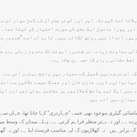
لاتا تھا کیونکہ اپر اور لوئر چترال کے گھڑ سوار اس م
 اور پورا ماحول ایک جشن کی صورت اختیار کر لیتا تھا۔ 
رپور انداز میں رونق لگاتے ہیں۔ تاہم اب اسے “شندور سے
الی معاونت زیادہ تر شندور ایونٹ تک محدود رہتی ہے، جب
 لفظ مقامی زبان کا حصہ بن چکا ہے۔
ہ اس عرصے میں کھیل کے معیار میں واضح بہتری آئی ہے۔ 
انوالی، ڈیرہ غازی خان اور جھنگ جیسے علاقوں سے اعلیٰ
ے کھیل کی تکنیک میں بھی ترقی ہوئی ہے۔1965 ء میں ایک ٹیم پانچ کھلاڑیوں پر مش
 میدان میں آتے ہیں۔
ائی گیلری موجود تھی جسے “چہاردری” کہا جاتا تھا، جہاں سے پور
ت ہے اور نہ بہتر منظر فراہم کرتی ہے۔پہلے میدان کے وسط میں 
کے برابر ہیں۔ نہ کھلاڑیوں کے لیے مناسب فرسٹ ایڈ ہے اور نہ گھو