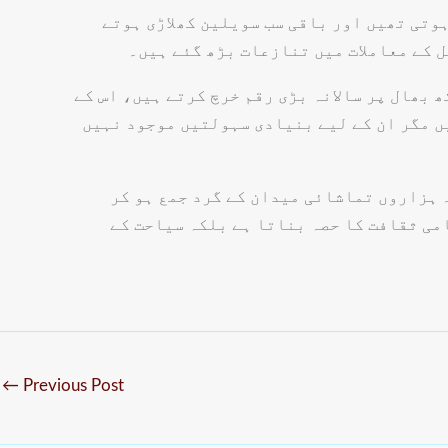
وتی تھیں اور باقی سب سویلین کھلاڑی ہوتے
 کے معاملات میں تنازعات بڑھ گئے ہیں۔
 بھال پر سالانہ بڑی رقم خرچ کرتے ہیں، اس کے
ں مگر ان کے لیے بنیادی سہولتیں موجود نہیں
 ہزاروں تماشائی میدان کے گرد جمع ہو کر
می ثقافت کا حصہ بناتا ہے بلکہ سیاحت کے
←
Previous Post