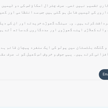
اری تقسیم نہیں تھی۔ صرف چترال اسکاؤٹس کی دو ٹیمیں ہ
روں کی ٹیمیں شامل ہو گئی ہیں جس سے انتظامی اور کھیل
داشت کرتے ہیں۔ وہ مہنگے گھوڑے خریدتے اور ان کی دیکھ
والے کھلاڑی اپنے گھوڑوں اور مددگاروں کے ساتھ آتے ہی
و گلگت بلتستان میں پولو کی ایک منفرد پہچان قائم ہے۔
فزائی کرتے ہیں۔ یہی جوش و خروش اس کھیل کو نہ صرف مقا
Ema