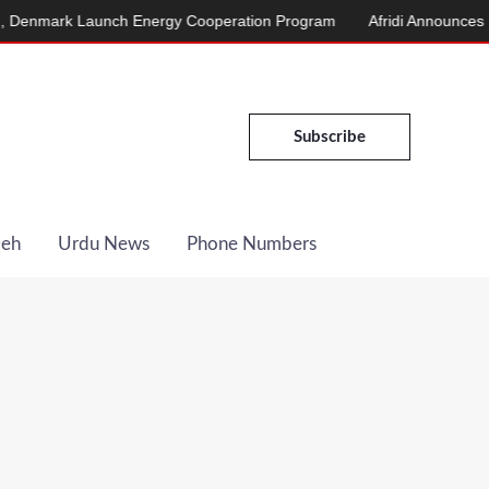
k Launch Energy Cooperation Program
Afridi Announces March to 
Subscribe
Deh
Urdu News
Phone Numbers