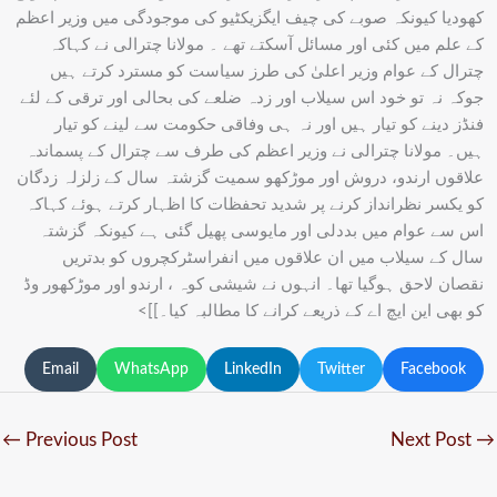
کھودیا کیونکہ صوبے کی چیف ایگزیکٹیو کی موجودگی میں وزیر اعظم
کے علم میں کئی اور مسائل آسکتے تھے ۔ مولانا چترالی نے کہاکہ
چترال کے عوام وزیر اعلیٰ کی طرز سیاست کو مسترد کرتے ہیں
جوکہ نہ تو خود اس سیلاب اور زدہ ضلعے کی بحالی اور ترقی کے لئے
فنڈز دینے کو تیار ہیں اور نہ ہی وفاقی حکومت سے لینے کو تیار
ہیں۔ مولانا چترالی نے وزیر اعظم کی طرف سے چترال کے پسماندہ
علاقوں ارندو، دروش اور موڑکھو سمیت گزشتہ سال کے زلزلہ زدگان
کو یکسر نظرانداز کرنے پر شدید تحفظات کا اظہار کرتے ہوئے کہاکہ
اس سے عوام میں بددلی اور مایوسی پھیل گئی ہے کیونکہ گزشتہ
سال کے سیلاب میں ان علاقوں میں انفراسٹرکچروں کو بدتریں
نقصان لاحق ہوگیا تھا۔ انہوں نے شیشی کوہ ، ارندو اور موڑکھور وڈ
کو بھی این ایچ اے کے ذریعے کرانے کا مطالبہ کیا۔]]>
Email
WhatsApp
LinkedIn
Twitter
Facebook
←
Previous Post
Next Post
→