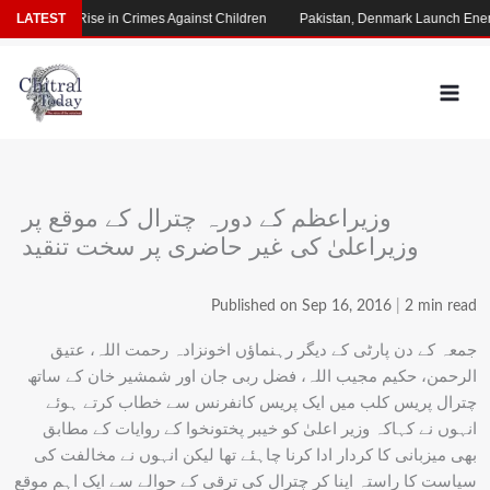
Skip
 Alarming Rise in Crimes Against Children
LATEST
Pakistan, Denmark Launch Energ
to
content
وزیراعظم کے دورہ چترال کے موقع پر
وزیراعلیٰ کی غیر حاضری پر سخت تنقید
Published on Sep 16, 2016
|
2 min read
جمعہ کے دن پارٹی کے دیگر رہنماؤں اخونزادہ رحمت اللہ، عتیق
الرحمن، حکیم مجیب اللہ، فضل ربی جان اور شمشیر خان کے ساتھ
چترال پریس کلب میں ایک پریس کانفرنس سے خطاب کرتے ہوئے
انہوں نے کہاکہ وزیر اعلیٰ کو خیبر پختونخوا کے روایات کے مطابق
بھی میزبانی کا کردار ادا کرنا چاہئے تھا لیکن انہوں نے مخالفت کی
سیاست کا راستہ اپنا کر چترال کی ترقی کے حوالے سے ایک اہم موقع