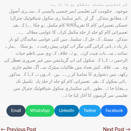
کی تعلیمی سلسلہ منقطع ہو جا تا ہے۔
موجودہ حکومت کی تعلیمی ایمر جنسی پالیسی کے سنہری اُصول
کے مطابق متذکرہ گر لز ہائیر سکینڈ ری سکول شیاقوٹیک چترال(
جسکی تعمیراتی کام کا تقریباً90% کام مکمل ہو چکا ہے) کے بقیہ
تعمیراتی کام کو جلد از جلد مکمل کرانے کا عوامی مطالبہ ہے۔
متذکرہ مسئلے کے حل کے سلسلے میں کئی عوامی نمائندگان کو بار
بار یاد دہانی کرائی گئی مگر اب کوئی پیش رفت نہ ہو سکا۔ ہمارے
نمائندے سے بات چیت کرتے ہو ئے علاقے کے وی سی ناظم حیات
الرحمن نے کہا کہ سکول کی اپ گریڈیشن میں غیر ضروری تعطل کی
وجہ سے علاقے کیثر تعداد میں طالبات میٹرک سے آگے تعلیم جاری
رکھنے میں دشواری کا سامنا کر رہے ہیں۔ انہوں نے کہا کہ مذکورہ
ہائی سکول کے بقیہ تعمیراتی کام کو جلد از جلد پایہ تکمیل تک
پہنچایا جا ئے۔بطور ہائی سکینڈری سکول شیاقوٹیک چترال میں
تعلیمی سر گرمیوں کا آغاز کیا جا ئے۔
Email
WhatsApp
LinkedIn
Twitter
Facebook
←
Previous Post
Next Post
→