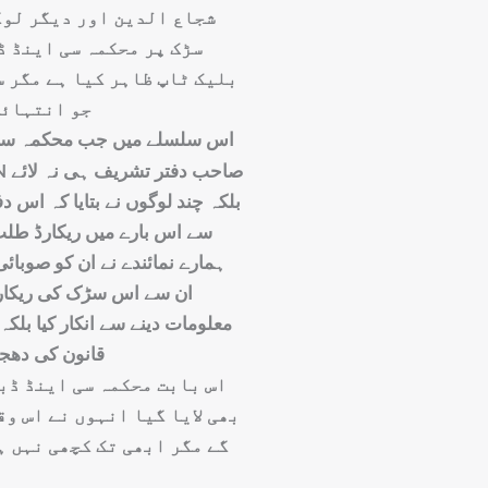
شجاع الدین اور دیگر لوگ
سڑک پر محکمہ سی اینڈ ڈ
بلیک ٹاپ ظاہر کیا ہے مگر س
جو انتہائی
اس سلسلے میں جب محکمہ سی این
بلکہ چند لوگوں نے بتایا کہ اس 
سے اس بارے میں ریکارڈ طلب کی
ہمارے نمائندے نے ان کو صوب
ان سے اس سڑک کی ریکارڈ 
معلومات دینے سے انکار کیا بلکہ
قانون کی دھجی
اس بابت محکمہ سی اینڈ ڈب
بھی لایا گیا انہوں نے اس و
گے مگر ابھی تک کچھی نہں ہ