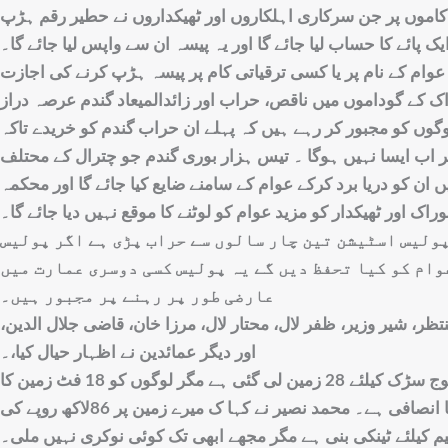
اموں پر جن سرکاری اہلکاروں اور ٹھیکداروں نے حطیر رقم ہڑپ
یک پائے کا حساب لیا جائے گا اور یہ پیسہ ان سے واپس لیا جائے گا۔
عوام کے نام پر یا کسی ترقیاتی کام پر پیسہ ہڑپ کرنے کی اجازت
 کے گوداموں میں ناقص، حراب اور زائدالمیعاد گندم عرصہ دراز
گوں کو مجبور کر رہے ہیں کہ پہلے ان حراب گندم کو خریدے تاکہ
گر اب ایسا نہیں ہوگا ۔ تیس ہزار بوری گندم جو چترال کے محتلف
ان کو دریا برد کرکے عوام کے سامنے ضایع کیا جائے گا اور محکمہ
راک اور ٹھیکدار کو مزید عوام کو لوٹنے کا موقع نہیں دیا جائے گا۔
پولیس اسٹیشن تین چار سالوں سے حراب پڑی ہے اگر پولیس
وام کو کیا تحفظ دیں گے یہ پولیس کسی دوسری عمارت میں
عارضی طور پر رہنے پر مجبور ہیں۔
ظر، شیر وزیر، ظفر لال، محتار لال، مرزا خان، قاضی جلال الدین،
اور دیگر عمائدین نے اظہار حیال کیا،۔
یور مس قبول نے کہا کہ مستوج سڑک کیلئے 28 زمین لی گئی ہے مگر لوگوں کو 18 فٹ زمین کا
پیسہ دیا جارہا ہے جو سراسر نا انصافی ہے۔ محمد نصیر نے کہا ک میرے زمین پر 86لاکھ روپے کی
م کیلئے ٹینکی بنی ہے مگر مجھے ابھی تک کوئی نوکری نہیں ملی۔