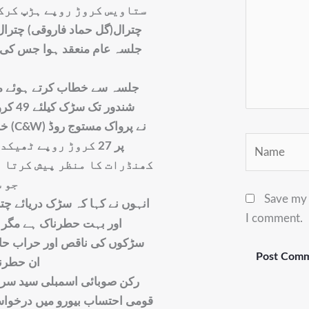
ستاویس کروڑ روپے ہڑپ کرک
چترال(گل حماد فاروقی) چترال
جلسہ عام منعقد ہوا جس کی 
شندور
خرچ
Name
پر 27 کروڑ روپے ٹھ
کھنڈرات کا منظر پیش کرتا ہ
جو 
Save my 
انہوں نے کہا کہ سڑک دریائے چت
I comment.
اور بہت حطرناک ہے مگر م
سڑکوں کی ناقص اور حراب حال
ان حطرنا
رکن صوبائی اسمبلی سید سردا
قومی احتساب بیورو میں درخواست