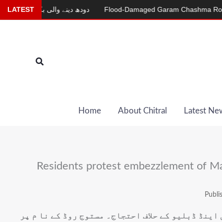
Skip
Flood-Damaged Garam Chashma Road Still 
LATEST
دودھ دینے والی بکری
to
content
Search
Home
About Chitral
Latest Ne
Residents protest embezzlement of Ma
Publi
اینڈ ڈبلیو کے حلاف احتجاج۔ مستوج روڈ کے نا م پر