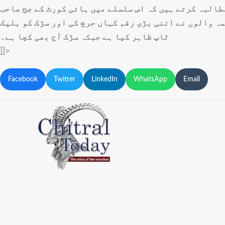
طالبہ کرتے ہیں کہ اس سلسلے میں ہائی کورٹ کے جج صاحب
ہ والوں نے اتنی بڑی رقم کہاں حرچ کی اور سڑک کو بلیک
ٹاپ ظاہر کیا ہے جبکہ سڑک آج بھی کچا ہے۔
]]>
Facebook
Twitter
LinkedIn
WhatsApp
Email