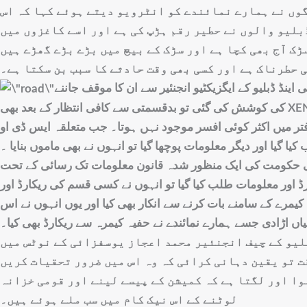
وں نے ہمارے نمائندے کو انٹرویو دیتے ہوئے کہا کہ اس
بلیو والوں نے حطیر رقم ہڑپ کی ہے اور اسے کاغزوں میں
ڑک آج بھی کچا ہے اور سڑک کے بیچ میں بڑے بڑے گھڑے ہیں
 حطرناک ہے اور کسی بھی وقت حادثے کا سبب بن سکتا ہے۔
ڈ ڈبلیو کے ایگزیکٹیو انجنئیر سے ان کا موقف جاننے
کی کوشش کی گئی تو بدقسمتی سے کافی انتظار کے بعد بھی XEN صاحب دفتر تشریف ہی نہ لائے
دفتر میں اکثر کوئی افسر موجود نہں ہوتا۔ جب متعلقہ ایس ڈی او
ا گیا اور دیگر معلومات پوچھا گیا تو انہوں نے بھی ماموں بنایا ۔
ائی حکومت کی ایک منظور شدہ قانون معلومات تک رسائی کے تحت
اور معلومات طلب کیا گیا تو انہوں نے کسی قسم کی ریکارڈ اور
 کیمرے کے سامنے بات کرنے سے انکار بھی کیا اور یوں انہوں نے اس
اں اڑادی جسے ہمارے نمائندے نے حفیہ کیمرہ سے ریکارڈ بھی کیا۔
لیو کے چیف انجنئیر محمد اعجاز یوسفزائی کے نوٹس میں
قت تو یقین دہانی کرائی کہ وہ اس میں ضرور تحقیات کریں
وا اور لگتا ہے کہ کمیشن کے پیسے لینے اور قومی خزانہ
لوٹنے کے اس نیک کام میں سب ملے ہوئے ہیں۔