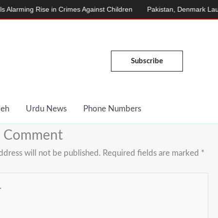
ng Rise in Crimes Against Children
Pakistan, Denmark Launch En
Subscribe
Deh
Urdu News
Phone Numbers
a Comment
ddress will not be published.
Required fields are marked
*