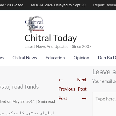
Closed
MDCAT 2026 Delayed to Sept 20
Report Reveals Alarmi
Chitral Today
Latest News And Updates - Since 2007
ws
Chitral News
Education
Opinion
Deh Ba 
Leave 
←
Next
Your email a
stuj road funds
Previous
Post
Type
Post
→
shed on May 28, 2014
|
5 min read
here..
اہلیان مستوج کا محکمہ سی 