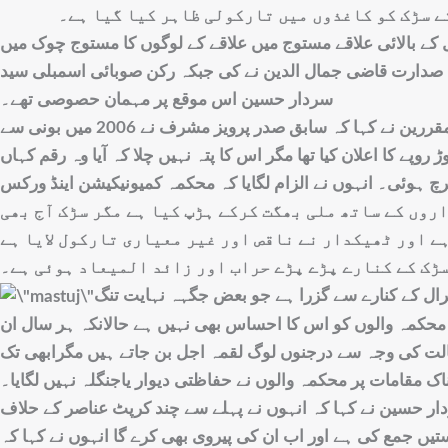
ے سڑک کو کاغذوں میں تارکولی ظاہر کیا گیا ہے۔
 کے بالائی علاقے مستوج میں علاقے کے لوگوں کا مستوج چوک میں
صدارت قاضی جمال الدین نے کی جبکہ رکن صوبائی اسمبلی سید
سردار حسین اس موقع پر مہمان حصوصی تھے۔
جلسہ سے خطاب کرتے ہوئے مقررین نے کہا کہ سابق صدر پرویز مشرف نے 2006 میں بونی سے
 تک سڑک کیلئے 49 کروڑ روپے کا اعلان کیا تھا مگر اس کا پتہ نہیں چلا کہ آیا وہ رقم کہاں
 ہوئی۔ انہوں نے الزام لگایا کہ محکمہ کمیونیکیشن اینڈ ورکس (C&W) نے پرواک مستوج روڈ
یکداروں کے ساتھ ملی بھگت کرکے ہڑپ کیا ہے مگر سڑک آج بھی
ے اور ٹھیکدار نے ناقص اور غیر معیاری تارکول لایا ہے
سڑک کے کنارے پڑے پڑے حراب اور زائد المیعاد ہوئی ہے۔
رال کے کنارے سے گزرا ہے جو بعض جگہہ نہایت تنگ
حکمہ والوں کو اس کا احساس بھی نہیں ہے حالانکہ ہر سال ان
ت کی وجہ سے درجنوں لوگ لقمہ اجل بن جاتے ہیں مگرابھی تک
ک مقامات پر محکمہ والوں نے حفاظتی دیوار یاجنگلہ نہیں لگایا۔
ر حسین نے کہا کہ انہوں نے پہلے سے چند کرپٹ عناصر کے حلاف
یں جمع کی ہے اور اب ان کی پیروی بھی کرے گا انہوں نے کہا کہ