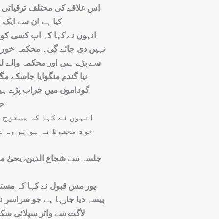
اس علاقے کی محتلف ترقیاتی ک
کیا ہے ان سے ایک ا
انہوں نے کہا کہ اب کسی کو 
نہیں دی جائے گی۔ محکمہ خوراک
سے پڑے ہیں اور محکمہ والے لو
نیا گندم منگوایا جاسکے م
گوداموں میں حراب پڑے ہیں 
حو
انہوں نے کہا کہ مستوج 
خود محفوظ نہ ہو تو وہ ع
جلسہ سے شجاع الدین، یحیٰ منت
لاگت سے واٹر سپلائی سکی