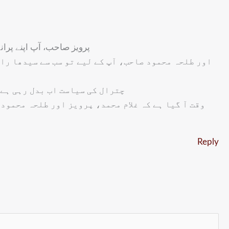
پرویز صاحب، آپ اپنے پرا
اور طلحہ محمود صاحب، آپ کے لیے تو سب سے سیدھا را
چترال کی سیاست اب بدل رہی ہے۔
وقت آ گیا ہے کہ غلام محمد، پرویز اور طلحہ محمو—
Reply