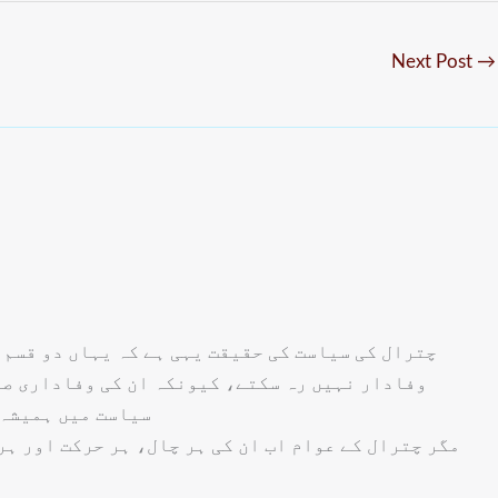
Next Post
→
چترال کی سیاست کی حقیقت یہی ہے کہ یہاں دو قسم 
وفادار نہیں رہ سکتے، کیونکہ ان کی وفاداری صرف
سیاست میں ہمیشہ 
مگر چترال کے عوام اب ان کی ہر چال، ہر حرکت اور ہر