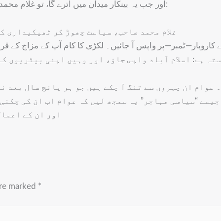
اور جب یہ بینکار میدان میں اترے گا، تو غلام محمد، پرویز اور طلحہ محمود کے لیے صرف ایک ہی پیغام رہ جائے گا:
غلام محمد صاحب، سیاست چھوڑ کر ٹھیکیداری کر
نے کاروبار—ٹمبر—پر واپس آ جائیں۔ لکڑی کا کام آپ کے مزاج کے
ستہ ہے: اسلام آباد واپس جاؤ، اور وہیں اپنی بیٹریوں 
 عوام ان چہروں سے تنگ آ چکے ہیں جو ہر پانچ سال بعد ن
د جیسے “سیاسی مہاجر” یہ سمجھ لیں کہ عوام اب ان کی چکن
اور ان کے اعمال
are marked
*