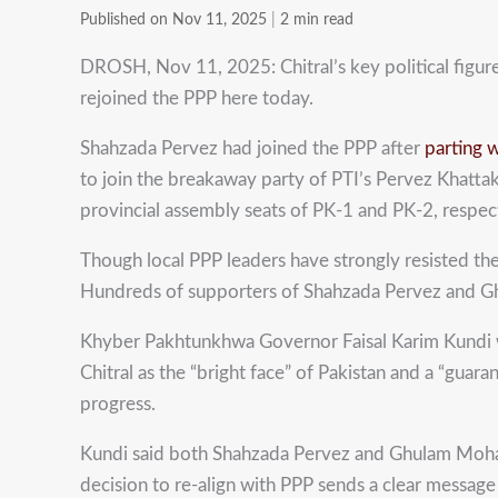
Published on Nov 11, 2025
|
2 min read
DROSH, Nov 11, 2025: Chitral’s key political fi
rejoined the PPP here today.
Shahzada Pervez had joined the PPP after
parting 
to join the breakaway party of PTI’s Pervez Khatt
provincial assembly seats of PK-1 and PK-2, respecti
Though local PPP leaders have strongly resisted the r
Hundreds of supporters of Shahzada Pervez and Gh
Khyber Pakhtunkhwa Governor Faisal Karim Kundi was 
Chitral as the “bright face” of Pakistan and a “guar
progress.
Kundi said both Shahzada Pervez and Ghulam Mohamma
decision to re-align with PPP sends a clear message o