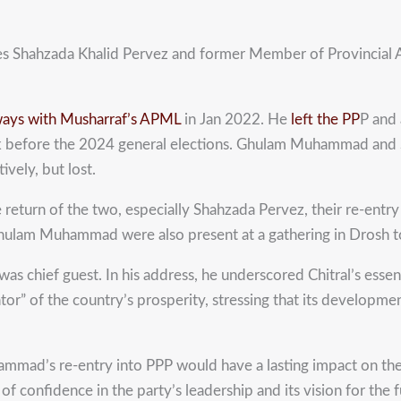
gures Shahzada Khalid Pervez and former Member of Provinc
ways with Musharraf’s APML
in Jan 2022. He
left the PP
P and 
ak before the 2024 general elections. Ghulam Muhammad and 
vely, but lost.
eturn of the two, especially Shahzada Pervez, their re-entry is 
ulam Muhammad were also present at a gathering in Drosh to
chief guest. In his address, he underscored Chitral’s essent
antor” of the country’s prosperity, stressing that its developm
d’s re-entry into PPP would have a lasting impact on the par
f confidence in the party’s leadership and its vision for the f