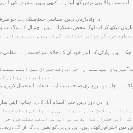
 اب سننے والا بھی ترس کھا لیتا ہے۔ کبھی پرویز مشرف کی اے پی
یہ وفاداریاں نہیں، سیاسی جمناسٹک ہے، جو صرف
بازیاں دیکھ کر اب لوگ محض مسکراتے ہیں۔ چترال کے لوگ اب وہ 
یک طرف خود کو عوامی نمائندہ کہتے ہیں، دوسری طرف ہر ب
ہو چکے ہیں۔ پارٹی کے اندر خود ان کے خلاف مزاحمت ہے۔ مقامی ق
 “مہربان” سیاستدان، جو اس وقت چترال میں اپنے بیٹے ک
تھیلے، نقدی، اور امد
ے والا ہے۔ چاہے وہ زرداری صاحب سے اپنے تعلقات استعمال کریں
وہ دن دور نہیں جب “اسلام آباد کے یہ جناب” اپنی سا
ر ایک نئی حکمتِ عملی جنم لے رہی ہے۔ پارٹی نے اب فیصلہ
 گا—اپر چترال کے ایک سابق ایم پی اے کے بیٹے کو، جو اگ
ض میں احترام رکھتے ہیں۔ پی پی پی کو یقین ہے کہ ان کے ذریعے