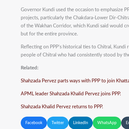
Governor Kundi used the occasion to emphasize PPP’
projects, particularly the Chakdara-Lower Dir-Chitr
of the Wakhan Corridor, which Kundi said would cre
but for the entire province.
Reflecting on PPP’s historical ties to Chitral, Kun
people of Chitral who had consistently stood by th
Related:
Shahzada Pervez parts ways with PPP to join Khatta
APML leader Shahzada Khalid Pervez joins PPP.
Shahzada Khalid Pervez returns to PPP.
Facebook
Twitter
LinkedIn
WhatsApp
E