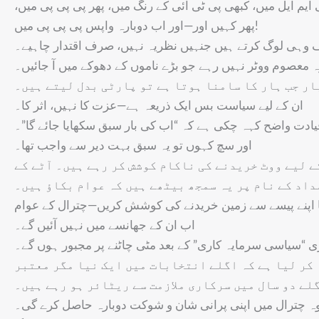
 ایم ایل میں، کبھی پی ٹی آئی کے رنگ میں، پھر پی پی پی میں
پھر کہیں اور—اور اب دوبارہ واپس پی پی پی میں!
 وہی لوگ کرتے ہیں جنہیں نظریہ نہیں، صرف اقتدار چاہیے۔
معصوم ووٹر نہیں رہے جو بڑے ناموں کے دھوکے میں آ جائیں۔
ار جب ہار کا سامنا ہوتا ہے تو پارٹی بدل لیتے ہیں۔
ان کے لیے سیاست بس ایک ذریعہ ہے—عزت کا نہیں، اثر کا۔
یادت واضح کہہ چکی ہے کہ “اب کی بار سبق سکھایا جائے گا”۔
اور سچ کہوں تو یہ سبق بہت دیر سے واجب تھا۔
ے لیے ووٹ خریدنے کی ناکام کوشش کر رہے ہیں۔ آٹے کے
اد کے نام پر یہ سمجھ بیٹھے ہیں کہ عوام بکاؤ ہیں۔
، یا اپنے پیسے سے زمین خریدنے کی کوشش کریں—چترال کے عوام
اب ان کے جھانسے میں نہیں آئیں گے۔
ری “سیاسی سرمایہ کاری” کے بعد مٹی چاٹنے پر مجبور ہوں گے۔
 کر لیا ہے کہ اگلے انتخابات میں ایک نیا مگر معتبر
لے دو سال میں سرکاری ملازمت سے ریٹائر ہو رہے ہیں۔
 وہ چترال میں اپنی پرانی شان و شوکت دوبارہ حاصل کرے گی۔