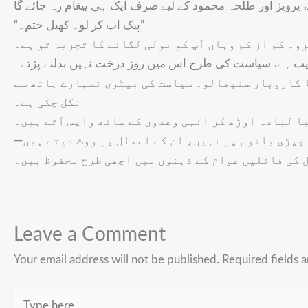
“پیک اپ کر لو۔ کھیل ختم۔”
و۔ کم از کم وہاں آپ کو بولی لگانے کا تجربہ تو ہے۔
 قریب ہے، سیاست کی طرح اس میں روز درخت نہیں بدلنے پڑتے۔
کا کاروبار سنبھالو۔ سیاست کی بیٹری تمہارے ہاتھ سے
نکل چکی ہے۔
یا لبادہ اوڑھ کر انہی وعدوں کے ساتھ واپس آتے ہیں۔
ی چپڑی باتوں پر نہیں، ان کے اعمال پر ووٹ دیتے ہیں
 کی فائلیں عوام کے ذہنوں میں اچھی طرح محفوظ ہیں۔
Leave a Comment
Your email address will not be published.
Required fields 
Type