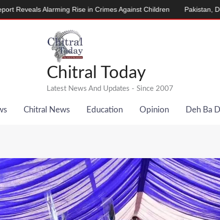
rming Rise in Crimes Against Children
Pakistan, Denmark Launch 
Chitral Today
Latest News And Updates - Since 2007
ws
Chitral News
Education
Opinion
Deh Ba 