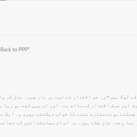
m Back to PPP”
کے لوگ ہیں—وہ جو اقتدار کے لیے ہر بار چہرہ بدل کر وا
 اور صرف اقتدار کے ساتھ ہے۔ اور اب یہی کچھ ہو رہا ہ
چمکتے ہوئے ستارے بننے کا خواب دیکھتے ہیں، وہ ایک مر
 نیا وعدہ جان چکے ہیں۔ وہ اب ان سیاستدانوں کے جھانسے