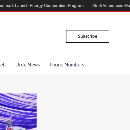
Energy Cooperation Program
Afridi Announces March to Islamaba
Subscribe
Deh
Urdu News
Phone Numbers