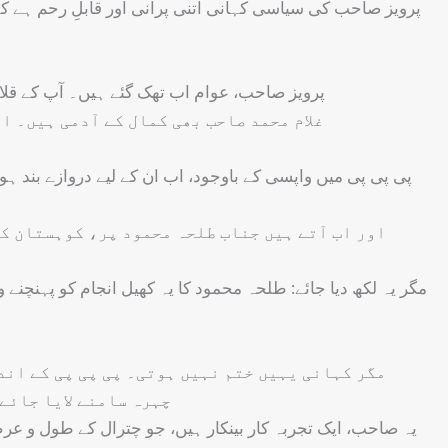
پرویز صاحب کی سیاسی کہانی اتنی پرانی اور قابلِ رحم ہے کہ،
پرویز صاحب، عوام اب تھک گئے ہیں۔ آپ کے قلا
غلام محمد صاحب بھی کمال کے آدمی ہیں۔ ا
پی پی پی میں واپسی کے باوجود، اب ان کے لیے دروازے بند 
اور اب آتے ہیں جناب طلحہ محمود پر، کوہستان کے
مگر یہ لکھ دیا جائے: طلحہ محمود کا یہ کھیل انجام کو پہنچن
مگر کہانی یہیں ختم نہیں ہوتی۔ پی پی پی کے اند
چہرہ سامنے لایا جائے
یہ صاحب، ایک تجربہ کار بینکار ہیں، جو چترال کے طول و عر