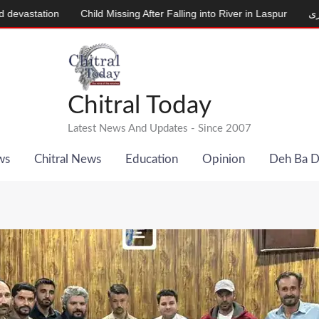
on
Child Missing After Falling into River in Laspur
ینے والی بکری
Chitral Today
Latest News And Updates - Since 2007
ws
Chitral News
Education
Opinion
Deh Ba 