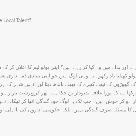
 Local Talent”
ے، اور بدلے میں وہ کیا کر رہے ہیں؟ اپنی پولو ٹیم کا اعلان کر ک
لو کھیلنا یاد رکھو۔ یہ وہی لوگ ہیں جو اپنی بنیادی ذمہ داری ی
ھوڑوں کے نیچے کچرے کے تھیلے باندھ دیتا اور انہیں شہر کے ہر گ
ا ہے کہ پورا علاقہ بدبودار بن چکا ہے۔ پھر کروپرشت بازار ہو یا 
ر ہو کر خوش ہیں۔ جب تک یہ لوگ خود گندگی اٹھا کر ٹھکانے نہیں 
کا مسئلہ صرف گندگی نہیں، بلکہ حکومتی اداروں کی نااہلی اور