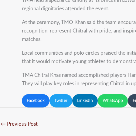
TMA held a special ceremony at its offices in Low
regional dignitaries attended the event.
At the ceremony, TMO Khan said the team encourages
recognition, represent Chitral with pride, and insp
matches.
Local communities and polo circles praised the init
that it would motivate young athletes to demonstrate
TMA Chitral Khas named accomplished players Haro
They will play key roles in representing Chitral in
Facebook
Twitter
LinkedIn
WhatsApp
E
←
Previous Post