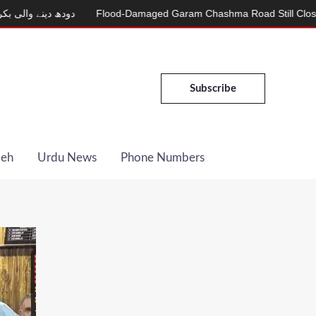
دودھ د
Flood-Damaged Garam Chashma Road Still Closed
MDC
Subscribe
Deh
Urdu News
Phone Numbers