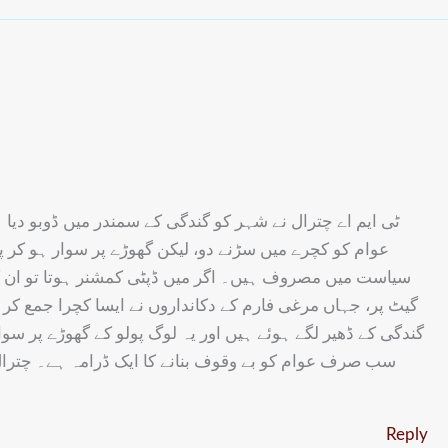
ٹی ایم اے چترال نے شہر کو گندگی کے سمندر میں ڈوبو دیا ہ!
عوام کو کچرے میں سڑنے دو، لیکن گھوڑے پر سوار ہو کر پو
سیاست میں مصروف ہیں۔ اگر میں ڈپٹی کمشنر ہوتا تو ان کے گ
گیٹ پر، جہاں مرغی فارم کے دکانداروں نے ایسا کچرا جمع کر رکھ
گندگی کے ڈھیر لگے ہوئے ہیں اور یہ لوگ پولو کے گھوڑے پر سوا
سب صرف عوام کو بے وقوف بنانے کا ایک ڈرامہ ہے۔ چترال 
Reply