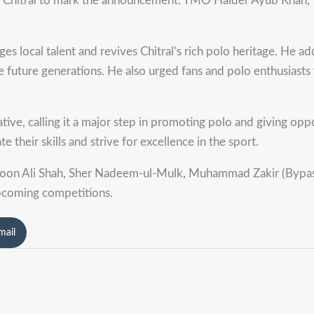
er Chitral to mark the announcement. TMO Haider Ayub Khan, 
 local talent and revives Chitral’s rich polo heritage. He ad
ire future generations. He also urged fans and polo enthusiast
iative, calling it a major step in promoting polo and giving o
 their skills and strive for excellence in the sport.
on Ali Shah, Sher Nadeem-ul-Mulk, Muhammad Zakir (Bypass),
 upcoming competitions.
mail