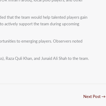
TOR Imran Farooq, local polo players, and other
ded that the team would help talented players gain
s to actively support the team during upcoming
pportunities to emerging players. Observers noted
 Raza Quli Khan, and Junaid Ali Shah to the team.
Next Post
→