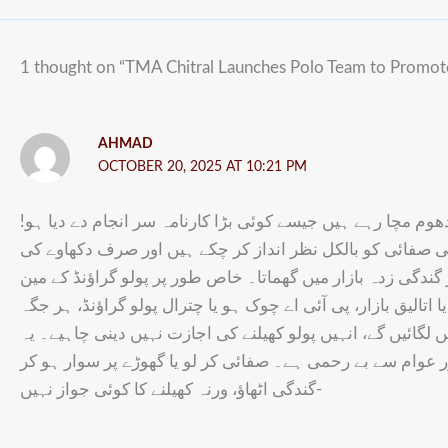
1 thought on “TMA Chitral Launches Polo Team to Promote
AHMAD
OCTOBER 20, 2025 AT 10:21 PM
ے دھوم مچا رہے ہیں جیسے کوئی بڑا کارنامہ سر انجام دے دیا ہو
عنی صفائی کو بالکل نظر انداز کر چکے ہیں اور صرف دکھاوے کی
ندگی زدہ بازار میں گھماتا۔ خاص طور پر پولو گراؤنڈ کے مین
اتالیق بازار، پی آئی اے چوک ہو یا چترال پولو گراؤنڈ، ہر جگہ
لگائیں گے، انہیں پولو کھیلنے کی اجازت نہیں دینی چاہیے۔ یہ
 عوام سے بے رحمی ہے۔ صفائی کر لو یا گھوڑے پر سوار ہو کر
گندگی اٹھاؤ، ورنہ کھیلنے کا کوئی جواز نہیں-