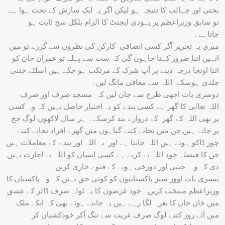
بختی اور جہالت کا نتیجہ ہو لیکن اگر یہ ایک سازش کے تحت ہوا ہے
تو سابق وزیراعظم پر یہودی ایجنٹ کا الزام بلکل سچ ثابت ہو
جاتاہے۔
میری یہ تحریر آگر کسی انصافی کارکن کی نظروں سے گزرے تو میں
انہیں اتنا ضرور کہنا چاہوں گی کہ سب سے پہلے تو عمران خان کو
اتنا اونچا درجہ دینے پر آپ شرک کے مرتکب ہو چکے ہیں اسلئے جتنی
جلدی ہوسکے اللہ سے معافی مانگ لیں۔
دوسری بات اچھی طرح سے جان لیں کہ مسجد صرف اور صرف
اللہ تعالی کا گھر ہے کسی بندے کو یہ اختیار حاصل نہیں کہ وہ کسی
پر بھی اللہ کے گھر کے دروازے بند کرسکے۔ ہر سال لاکھوں لوگ حج
پر جاتے ہیں جن میں نجانے کتنے گناہوں میں گھرے افراد نجانے کتنے
چور ڈاکو ہوتے ہیں اللہ جانتا ہے اور یہ اللہ اور بندے کے معاملات ہیں
جن کا فیصلہ خود اللہ نے کرنے ہے کسی انسان کو اللہ نے اجازت نہیں
دی کہ وہ جنتی اور دوزخی ہونے کے فتوے جاری کریں۔
تیسری بات اوور سیز پاکستانیوں کو کوئی حق نہیں کہ وہ پاکستان کا
وزیراعظم منتخب کریں ۔خود غرضوں کا یہ ٹولہ صرف ڈالر کے عشق
میں خان خان کا نعرہ لگا رہے ہیں یہ جانتے ہوئے بھی کہ انکے ملک
میں آئے روز کتنے لوگ صرف غربت سے تنگ آکر خودکشیاں کر