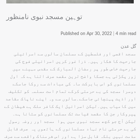
توہین مسجد نبوی نامنظور
Published on Apr 30, 2022
|
4 min read
گل عدن
مسجد اقصی اور فلسطین کے مسلمان سالوں سے اسرائیلی
جارحیت کا شکار ہیں۔ ذرا غور کریں اسرائیلی فوج کی
جارحیت خاص طور پر رمضان المبارک کے مقدس مہینے میں
زور پکڑتی ہے جسکا واضح ترین مقصد صرف اتنا ہے کہ اول
مسلمانوں کو اس بابرکت ماہ کی عبادات سے روکا جاسکے
دوسرا مسجد کی بے حرمتی کرکے تمام امت مسلمہ کو تکلیف
اور اذیت پہنچائی جاسکے۔سالوں سے وہ اپنے ناپاک مقاصد
میں کامیاب ہیں۔لیکن اسرائیل ایک کافر ملک ہے شیطان کے
پیروکار جن کا مقصد قیامت تک مسلمانوں کو ستانا ہے۔
لیکن آج جو کچھ مسجد نبوی میں ہوا مسجد اور روضہ رسول
کی بے حرمتی نام نہاد مسلمانوں کے ہاتھوں یہ صرف قابل
مذمت نہیں بلکہ قابل سزا ہے اور اس شرمناک واقعے سے صرف