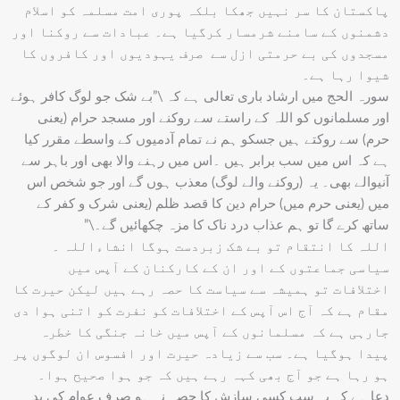
پاکستان کا سر نہیں جھکا بلکہ پوری امت مسلمہ کو اسلام
دشمنوں کے سامنے شرمسار کرگیا ہے۔ عبادات سے روکنا اور
مسجدوں کی بے حرمتی ازل سے صرف یہودیوں اور کافروں کا
شیوا رہا ہے۔
سورہ الحج میں ارشاد باری تعالی ہے کہ \”بے شک جو لوگ کافر ہوئے
اور مسلمانوں کو اللہ کے راستے سے روکنے اور مسجد حرام (یعنی
حرم) سے روکتے ہیں جسکو ہم نے تمام آدمیوں کے واسطے مقرر کیا
ہے کہ اس میں سب برابر ہیں ۔اس میں رہنے والا بھی اور باہر سے
آنیوالے بھی۔ یہ (روکنے والے لوگ) معذب ہوں گے اور جو شخص اس
میں (یعنی حرم میں) حرام دین کا قصد ظلم (یعنی شرک و کفر کے
ساتھ کرے گا تو ہم عذاب درد ناک کا مزہ چکھائیں گے۔\”
اللہ کا انتقام تو بے شک زبردست ہوگا انشاءاللہ ۔
سیاسی جماعتوں کے اور ان کے کارکنان کے آپس میں
اختلافات تو ہمیشہ سے سیاست کا حصہ رہے ہیں لیکن حیرت کا
مقام ہے کہ آج اس آپس کے اختلافات کو نفرت کو اتنی ہوا دی
جارہی ہے کہ مسلمانوں کے آپس میں خانہ جنگی کا خطرہ
پیدا ہوگیا ہے۔ سب سے زیادہ حیرت اور افسوس ان لوگوں پر
ہو رہا ہے جو آج بھی کہہ رہے ہیں کہ جو ہوا صحیح ہوا۔
دعا ہے کہ یہ سب کسی سازش کا حصہ نہ ہو صرف عوام کی بد