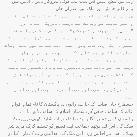
رہےہیں لیکن انہیں اس سب سے کوئی سروکار نہیں۔ انہیں بس
باہر ڈالر چاہئیے اور ملک میں عمران خان۔
چوتھی اور آخری بات۔عین ممکن ہے کہ خان صاحب اس ملک کو
واقعی مدینہ کی ریاست بنادیتے ۔تحریک انصاف اور
#امر_بالمعروف کی تحریک چلانے والا اس ملک میں انصاف کا
بول بالا کردیتا اگر انہیں آپ جیسے سپورٹرز کی حمایت نہ
ملتی ۔ ایک اچھا شخص بھی اپنے اچھے مقاصد میں بعض اوقات
اسلیئے ناکام ہوجاتا ہے کہ وہ اچھے برے کی پہچان نہ
رکھنے کی وجہ سے بدنیت اور بد کردار لوگوں کو ساتھی بنا
دیتا ہے ۔سو مجھے میرے دوستوں سے بچاؤ دشمنوں سے بچنے
کا انتظام میں خود کرلوں گا کہ مصداق اگر عمران خان
صادق اور امین ہوتے ہوئے بھی ناکام ہو گئے ہیں تو انکی
ناکامی کی وجہ صرف اور صرف آپ جیسے دوست اور حمایتی
ہیں۔
جسطرح خان صاب کے چاہنے والوں نے پاکستان کا نام تمام اقوام
عالم کے سامنے خاص کر دشمنان اسلام کے سامنے ڈبو دیا ہے۔
پاکستان کے پرچم پر لگا یہ بد نما داغ تو اب شاید کھبی نہیں مٹ
سکے گا۔ اس لئے یوتھیا جماعت اپنے قصور کو تسلیم کرکے مزید شر
پھیلا نے سے باز آجائیں ورنہ اس ملک کی عدالتیں رات کے بارہ کیا دو