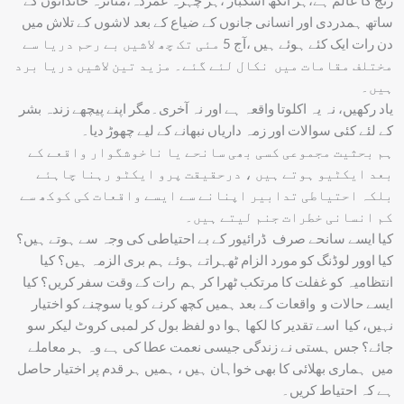
ساتھ ہمدردی اور انسانی جانوں کے ضیاع کے بعد لاشوں کے تلاش میں
دن رات ایک کئے ہوئے ہیں ،آج 5 مئی تک چھ لاشیں بے رحم دریا سے
مختلف مقامات میں نکال لئے گئے۔ مزید تین لاشیں دریا برد
ہیں۔
یاد رکھیں، نہ یہ اکلوتا واقعہ ہے اور نہ آخری۔مگر اپنے پیچھے زندہ بشر
کے لئے کئی سوالات اور زمہ داریاں نبھانے کے لیے چھوڑ دیا۔
ہم بحثیت مجموعی کسی بھی سانحے یا ناخوشگوار واقعے کے
بعد ایکٹیو ہوتے ہیں ، درحقیقت پرو ایکٹو رہنا چاہئے
بلکہ احتیاطی تدابیر اپنانے سے ایسے واقعات کی کوکھ سے
کم انسانی خطرات جنم لیتے ہیں۔
کیا ایسے سانحے صرف ڈرائیور کے بے احتیاطی کی وجہ سے ہوتے ہیں؟
کیا اوور لوڈنگ کو مورد الزام ٹھہراتے ہوئے ہم بری الزمہ ہیں؟ کیا
انتظامیہ کو غفلت کا مرتکب ٹھرا کر ہم رات کے وقت سفر کریں؟ کیا
ایسے حالات و واقعات کے بعد ہمیں کچھ کرنے کو یا سوچنے کو اختیار
نہیں، کیا اسے تقدیر کا لکھا ہوا دو لفظ بول کر لمبی کروٹ لیکر سو
جائے؟ جس ہستی نے زندگی جیسی نعمت عطا کی ہے وہ ہر معاملے
میں ہماری بھلائی کا بھی خواہان ہیں ، ہمیں ہر قدم پر اختیار حاصل
ہے کہ احتیاط کریں۔