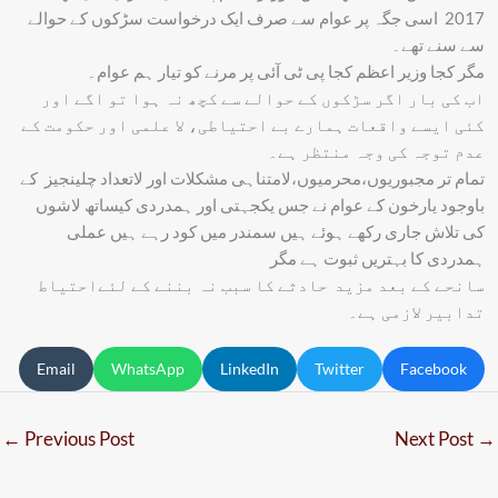
2017 اسی جگہ پر عوام سے صرف ایک درخواست سڑکوں کے حوالے
سے سنے تھے۔
مگر کجا وزیر اعظم کجا پی ٹی آئی پر مرنے کو تیار ہم عوام۔
اب کی بار اگر سڑکوں کے حوالے سے کچھ نہ ہوا تو اگے اور
کئی ایسے واقعات ہمارے بے احتیاطی، لا علمی اور حکومت کے
عدم توجہ کی وجہ منتظر ہے۔
تمام تر مجبوریوں،محرمیوں،لامتناہی مشکلات اور لاتعداد چلینجیز کے
باوجود یارخون کے عوام نے جس یکجہتی اور ہمدردی کیساتھ لاشوں
کی تلاش جاری رکھے ہوئے ہیں سمندر میں کود رہے ہیں عملی
ہمدردی کا بہتریں ثبوت ہے مگر
سانحے کے بعد مزید حادثے کا سبب نہ بننے کے لئےاحتیاط
تدابیر لازمی ہے۔
Email
WhatsApp
LinkedIn
Twitter
Facebook
←
Previous Post
Next Post
→