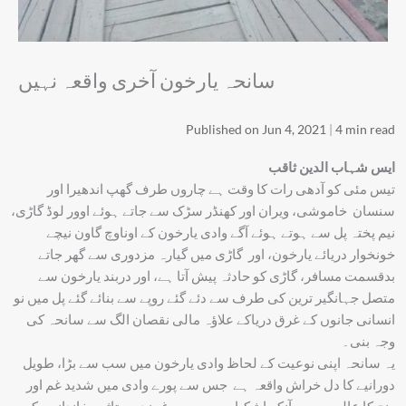
سانحہ یارخون آخری واقعہ نہیں
Published on Jun 4, 2021
|
4 min read
ایس شہاب الدین ثاقب
تیس مئی کو آدھی رات کا وقت ہے چاروں طرف گھپ اندھیرا اور
سنسان خاموشی، ویران اور کھنڈر سڑک سے جاتے ہوئے اوور لوڈ گاڑی،
نیم پختہ پل سے ہوتے ہوئے آگے وادی یارخون کے اوناوچ گاون نیچے
خونخوار دریائے یارخون، اور گاڑی میں گیارہ مزدوری سے گھر جاتے
بدقسمت مسافر، گاڑی کو حادثہ پیش آتا ہے، اور دربند یارخون سے
متصل جہانگیر ترین کی طرف سے دئے گئے روپے سے بنائے گئے پل میں نو
انسانی جانوں کے غرق دریاکے علاؤہ مالی نقصان الگ سے سانحہ کی
وجہ بنی۔
یہ سانحہ اپنی نوعیت کے لحاظ وادی یارخون میں سب سے بڑا، طویل
دورانیے کا دل خراش واقعہ ہے جس سے پورے وادی میں شدید غم اور
رنج کا عالم ہے،ہر آنکھ اشکبار ،ہر چہرہ غمزدہ،متاثرہ خاندانوں کے