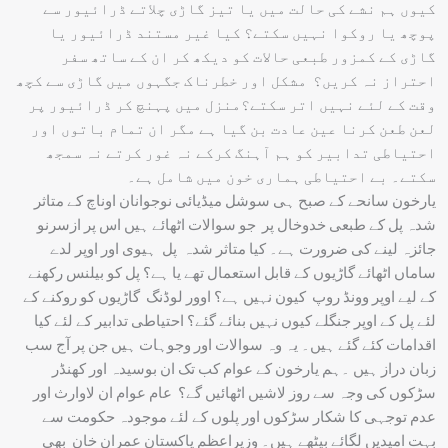
کیوں ہم نشے کی حالت میں یا تیز گاڑی چلاتے ڈرائیور سے
پوچھ یا روکوا نہیں سکتے؟ کیا غیر مستند ڈرائیور یا
گاڑی کے کمزور طبعی حالات کو دیکھ کر ان کے ساتھ سفر
احتراز نہ کریں؟ مشکل اور خطرناک جگہوں میں گاڑی سے کچھ
وقت کے لئے نہیں اتر سکتے؟منزل میں پہنچ کر ڈرائیور پر
لعن طعن کرنا عین عادت بن گیا ہے مگر ان تمام باتوں اور
احتیاطی تدابیر کو ہم آہنگ کرکے نہ غور کرتے نہ سمجھ
سکتے۔ بے احتیاطی ہماری خون میں شامل ہے۔
یارخون سانحے کے صبح ہی سوشل میڈیائی نوجوانان اوناچ کے متاثر
شدہ پل کے طبعی خدوخال پر جو سوالات اٹھائے ہیں اس پر ازسرنو
جائزہ لینے کی ضرورت ہے۔ کیا متاثر شدہ پل ہیوی اور اوپر لدے
ساماں اٹھائے گاڑیوں کے قابل استعمال تھے یا ہے؟ پل کو بیلنس رکھنے
کے لیے اوپر وونڈ روپ کیون نہیں ہے؟ اوور لوڈنگ گاڑیوں کو روکنے کے
لئے پل کے اوپر جنگلے کیوں نہیں بنائے گئے؟ احتیاطی تدابیر کے لئے کیا
اقدامات کئے گئے ہیں۔ یہ وہ سوالات اور وجوہات ہیں جن پر آج سب
زبان دراز ہیں ۔ہم یارخون کے عوام کب تک ان بوسیدہ اور کھنڈر
سڑکوں کی وجہ سے روز لاشیں اٹھائیں گے؟ عام عوام ان لاوارث اور
عدم توجہی کا شکار سڑکوں اور پلوں کے لئے موجودہ حکومت سے
بہت امیدیں لگائے بیٹھے ہیں۔ وزیراعظم پاکستان عمران خان بھی