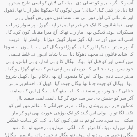
آنسو کے گرے۔بہو کو تسلی دی۔ بیٹے کی لاش کو اسی طرح بستر پہ
لٹا دیا۔دن ڈھل گیا۔”جنالی” میں لوگوں کا جمگھٹا نظر آرہا تھا۔ڈھول
اور شہنائی کی آواز دور ہی سے سماعتوں میں رس گھول رہی
تھی۔ تماشائیوں کا ایک جم غیر تھا۔مہتر اپنے گھوڑے پر سوار زیر لب
مسکراتے ہوئے ڈینگیں بھی مار رہا تھاکہ آج میرا مقابلہ کون کرے گا۔
اسی اثنا میں دُور سے ایک گھڑ سوار گھوڑا دوڑاتا ہوانظر آیا ۔قریب
آنے پر مہتر نے دیکھا اور کہا یہ گھوڑا تو بیگال کی ہے ۔انہوں نے سوچا
کہ شاید قاتلوں نے مجھے دھوکا دیا ہے یا شاید انہوں نے غلط فہمی
میں کسی اور کو قتل کیا ہوگا۔بیگال کا وہی انداز، وہی لباس، وہی
خود سرپہ پہنے جنالی کے درمیاں میں اپنی ٹیم کے ساتھ گھڑا ہو گیا ۔
مہتر بہت نادم ہوا کہ اس کا منصوبہ آج بھی ناکام ہوا ۔کھیل شروع
ہوا ۔بیگال کو جیت جانا تھا بیگال جیت گیا۔کھیل کے اختتام پر مہتر
جنالی کے چبوترے پر سستانے کے لیے بیٹھ گیا۔۔بیگال اس کے سامنے
آکر سر کو جنبش دی سر سے خود گر گیا ۔لمبے لمبے سفید بال
غمگین چہرے پر پریشان ہوگئے۔مہتر حیرانگی کے عالم میں اس کو
تکنے لگا تو وہ بولی اس گیند کو ایک بوڑھی عورت بھی ٹھو کر مار
سکتی ہے میرے بچے کو تم نے قتل کیوں کیا۔یہ کہہ کر نہایت غمگین
آواز میں اپنے بیٹے کا مرثیہ گانے لگی۔ میتارو بے رحمیو لو ہائے ننو
بیگال زخمی مہ ہردیو لو ہوئے ننو بیگال ترجمہ: ہائے ہائےمیرا بیگال!