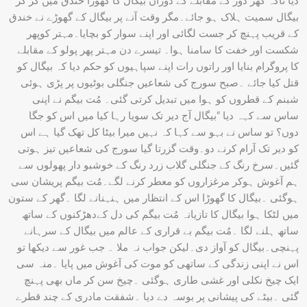
دیا تاکہ گھڑ دوڑ کے مقابلے کے دوران بیگال کا گھوڑا خندق میں گر کر
بیگال سمیت ہلاک ہو جائے۔مگر وقت آنے پر بیگال کے گھوڑے نے خندق
کے قریب پہنچ کر جست لگائی اور اپنے سوار کو بچایا۔مہتر کوپھر
شکست اور خفت کا سامنا ہوا۔ تیسرے دن مہتر پھر پولو کے مقابلے
کا پروگرام بنایا اور راتوں رات اپنے سپاہیوں کو حکم دیا کہ بیگال کو
قتل کیا جائے ۔صبح سورج کی شعاعیں جنگلی بوٹیوں پر پڑی ہوئی
شبنم کے قطروں کو ہوا میں تبدیل کرتی گئی۔ مُت بیگم نے اپنی
ساس سے کہہ دیا “بیگال آج دیر تک سویا رہا کیا میں اس کو جگا
دوں؟ تو ساس نے بہو سے کہا کہ نہیں میرا بیٹا کل تھک گیا ہے اس
کو دیر تک آرام کرنے دو۔وقت گزرتا گیا سورج کی شعاعیں تیز ہوتی
گئیں۔سرخ رنگ کے جنگلی گلاب زرد رنگ کے خوشبو دار پھولوں سے
ہم آغوش ہوکر مرغزاروں کو معطر کرنے لگے۔مُت بیگم پریشان سی
ہوگئی ۔بیگال کا گھوڑا اس کے انتظار میں ہنہنانے لگا ۔گھر کے ستون
میں لٹکا ہوا بیگال کا تازیانہ مُت بیگم کی دل کےدھڑکنوں کے ساتھ
ساتھ ہلنے لگا ۔مُت بیگم بے قراری کے عالم میں بیگال کے سرہانے
پہنچی۔بیگال کو آواز دی۔لیکن جواب نہ ملا ۔ جب غور سے دیکھا تو
اس نے اپنی زندگی کے ساتھی کو موت کی آغوش میں پایا ۔منہ سی
ایک چیخ نکلی اور غشی طاری ہوگئی ۔چیخ سن کر ماں بھی پہنچ
گئی ۔بیٹے کی پیشانی پر بوسہ دے دیا ۔شفقت مادری کے چند قطرے