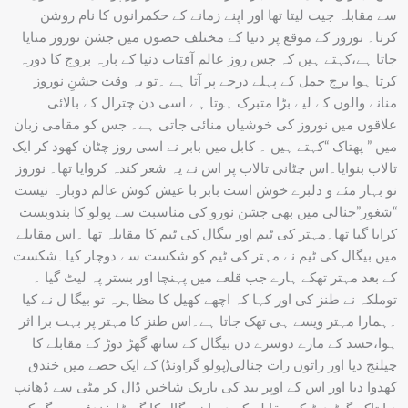
سے مقابلہ جیت لیتا تھا اور اپنے زمانے کے حکمرانوں کا نام روشن
کرتا۔ نوروز کے موقع پر دنیا کے مختلف حصوں میں جشن نوروز منایا
جاتا ہے،کہتے ہیں کہ جس روز عالم آفتاب دنیا کے بارہ بروج کا دورہ
کرتا ہوا برج حمل کے پہلے درجے پر آتا ہے ۔تو یہ وقت جشنِ نوروز
منانے والوں کے لیے بڑا متبرک ہوتا ہے اسی دن چترال کے بالائی
علاقوں میں نوروز کی خوشیاں منائی جاتی ہے۔ جس کو مقامی زبان
میں ” پھتاک “کہتے ہیں ۔ کابل میں بابر نے اسی روز چٹان کھود کر ایک
تالاب بنوایا۔اس چٹانی تالاب پر اس نے یہ شعر کندہ کروایا تھا۔ نوروز
نو بہار مئے و دلبرے خوش است بابر با عیش کوش عالم دوبارہ نیست
“شغور”جنالی میں بھی جشن نورو کی مناسبت سے پولو کا بندوبست
کرایا گیا تھا۔مہتر کی ٹیم اور بیگال کی ٹیم کا مقابلہ تھا ۔اس مقابلے
میں بیگال کی ٹیم نے مہتر کی ٹیم کو شکست سے دوچار کیا۔شکست
کے بعد مہتر تھکے ہارے جب قلعے میں پہنچا اور بستر پہ لیٹ گیا ۔
توملکہ نے طنز کی اور کہا کہ اچھے کھیل کا مظاہرہ تو بیگا ل نے کیا
۔ہمارا مہتر ویسے ہی تھک جاتا ہے۔اس طنز کا مہتر پر بہت برا اثر
ہوا،حسد کے مارے دوسرے دن بیگال کے ساتھ گھڑ دوڑ کے مقابلے کا
چیلنج دیا اور راتوں رات جنالی(پولو گراونڈ) کے ایک حصے میں خندق
کھدوا دیا اور اس کے اوپر بید کی باریک شاخیں ڈال کر مٹی سے ڈھانپ