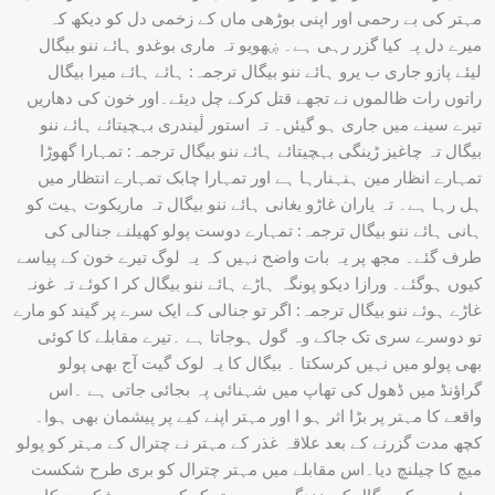
مہتر کی بے رحمی اور اپنی بوڑھی ماں کے زخمی دل کو دیکھ کہ
میرے دل پہ کیا گزر رہی ہے۔ ۻھویو تہ ماری بوغدو ہائے ننو بیگال
لیئے پازو جاری ب یرو ہائے ننو بیگال ترجمہ: ہائے ہائے میرا بیگال
راتوں رات ظالموں نے تجھے قتل کرکے چل دیئے۔اور خون کی دھاریں
تیرے سینے میں جاری ہو گیئں۔ تہ استور ڷیندری بہچیتائے ہائے ننو
بیگال تہ چاغیز ڑینگی بہچیتائے ہائے ننو بیگال ترجمہ: تمہارا گھوڑا
تمہارے انظار مین ہنہنارہا ہے اور تمہارا چابک تمہارے انتظار میں
ہل رہا ہے۔ تہ یاران غاڑو بغانی ہائے ننو بیگال تہ ماریکوت ہیت کو
ہانی ہائے ننو بیگال ترجمہ: تمہارے دوست پولو کھیلنے جنالی کی
طرف گئے۔ مجھ پر یہ بات واضح نہیں کہ یہ لوگ تیرے خون کے پیاسے
کیوں ہوگئے۔ ورازا دیکو پونگہ ہاڑے ہائے ننو بیگال کر ا کوئے تہ غونہ
غاڑے ہوئے ننو بیگال ترجمہ: اگر تو جنالی کے ایک سرے پر گیند کو مارے
تو دوسرے سری تک جاکے وہ گول ہوجاتا ہے ۔تیرے مقابلے کا کوئی
بھی پولو میں نہیں کرسکتا ۔ بیگال کا یہ لوک گیت آج بھی پولو
گراؤنڈ میں ڈھول کی تھاپ میں شہنائی پہ بجائی جاتی ہے ۔اس
واقعے کا مہتر پر بڑا اثر ہو ا اور مہتر اپنے کیے پر پیشمان بھی ہوا۔
کچھ مدت گزرنے کے بعد علاقہ غذر کے مہتر نے چترال کے مہتر کو پولو
میچ کا چیلنچ دیا۔اس مقابلے میں مہتر چترال کو بری طرح شکست