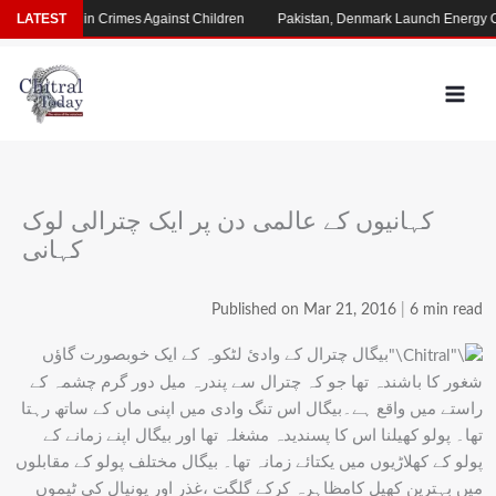
Skip
ming Rise in Crimes Against Children
LATEST
Pakistan, Denmark Launch Energy Coo
to
content
کہانیوں کے عالمی دن پر ایک چترالی لوک
کہانی
Published on Mar 21, 2016
|
6 min read
بیگال چترال کے وادیٔ لٹکوہ کے ایک خوبصورت گاؤں
شغور کا باشندہ تھا جو کہ چترال سے پندرہ میل دور گرم چشمہ کے
راستے میں واقع ہے۔بیگال اس تنگ وادی میں اپنی ماں کے ساتھ رہتا
تھا۔ پولو کھیلنا اس کا پسندیدہ مشغلہ تھا اور بیگال اپنے زمانے کے
پولو کے کھلاڑیوں میں یکتائے زمانہ تھا۔ بیگال مختلف پولو کے مقابلوں
میں بہترین کھیل کامظاہرہ کرکے گلگت ،غذر اور پونیال کی ٹیموں