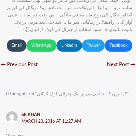
ہوئی ۔جبکہ بیگال کی زندگی میں مہتر کو کبھی بھی شکست کا
سامنا نہیں ہو اتھا۔ اس وقت مہتر بہت نادم ہوکے بیگال کی قبر پر
گیا اور بیگال کی روح سے معافی مانگی ۔اس وقت قبر سے یہ غیبی
آواز آئی۔ رافیقا! در زندگانی قدر ما نہ شناختی بعد مردن در پائے
تابوت نالیدن چہ سود انتخاب از چترال کی لوک کہانیاں ]]>
Email
WhatsApp
LinkedIn
Twitter
Facebook
←
Previous Post
Next Post
→
0 thoughts on “کہانیوں کے عالمی دن پر ایک چترالی لوک کہانی”
SR KHAN
MARCH 23, 2016 AT 11:27 AM
Very nice