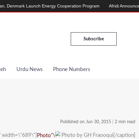
enmark Launch Energy Cooperation Program
Afridi Announces Mar
Subscribe
Deh
Urdu News
Phone Numbers
Published on Jun 30, 2015
|
2 min read
" width=\"689\"]
Photo by GH Fraooqui[/caption]