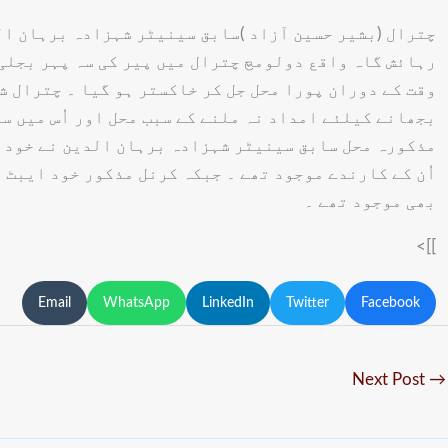
چترال (بشیر حسین آزاد )سابق سینیٹر شہزادہ برہان ال
رہائش گاہ واقع دولومچ چترال میں پیر کی سہ پہر بجلی 
وقت کے دوران پورا محل جل کر خاکستر ہو گیا ۔ چترال ش
بجھانے کیلئے امداد نہ ملنے کے سبب محل اور اُس میں سا
مذکورہ محل سابق سینیٹر شہزادہ برہان الدین نے خود تع
اُن کے کارندے موجود تھے ۔ جبکہ کرنل مذکور خود ایبٹ 
بھی موجود تھے ۔
]]>
Email
WhatsApp
LinkedIn
Twitter
Facebook
Next Post
→