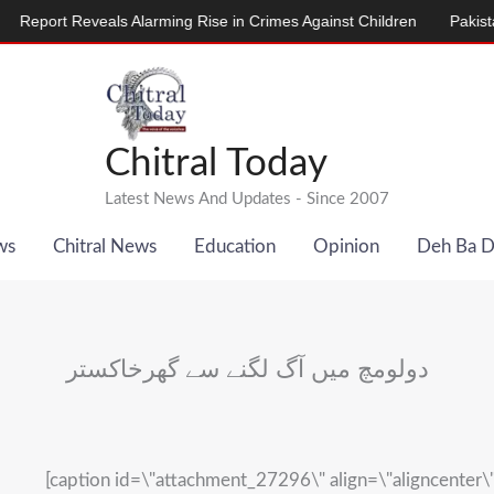
ort Reveals Alarming Rise in Crimes Against Children
Pakistan, D
Chitral Today
Latest News And Updates - Since 2007
ws
Chitral News
Education
Opinion
Deh Ba 
دولومچ میں آگ لگنے سے گھرخاکستر
[caption id=\"attachment_27296\" align=\"aligncenter\