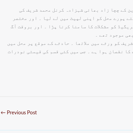
ن کے چچا زاد بھائی شہزادہ کرنل محمد شریف کی
تے پورے محل کو اپنی لپیٹ میں لے لیا ۔ اور مختصر
ریگیڈ کو مشکلات کا سامنا کرنا پڑا ۔ اور بروقت آگ
بھی موجود تھے ۔
ریف کو ورثے میں ملاتھا ۔ حادثے کے موقع پر محل میں
 کا نقصان ہوا ہے ۔ جس میں کئی قسم کی قیمتی نودرات
←
Previous Post