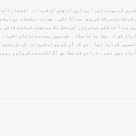
دین کے پوتے اور ایم این اے چترال شہزادہ افتخار الدی
کے شارٹ سرکٹ کی وجہ سے آگ لگی ۔ جس نے دیکھتے ہی دیکھ
ہر سے آ ٹھ کلو میٹردور اس محل تک پہنچنے کیلئے فائر ب
مان کو نہ بچا یا جا سکا ۔ جس میں بہت سے نایاب اشیاء 
میر کرایا تھا ۔ جو کہ اُن کے پوتے شہزادہ کرنل محمد ش
آباد میں تھے ۔ ذرائع کے مطابق آگ لگنے سے کروڑوں روپے