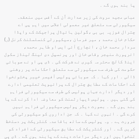
پا بند ہوں گے ۔
عباس مجید مروت کی زیر صدارت اُن کے آفس میں منعقدہ
سیکیورٹی سے متعلق غیر معمولی اجلاس میں ایم پی اے
چترال فوزیہ بی بی ،گولین ہائیڈل پراجیکٹ کے واپڈا
حکام خان محمد ، میر فرمان ،سیکیورٹی کنسلسٹنٹ کرنل (ر)
سردار محمد خان ، انچارج آئی ایس او طاہر محمد،
ائرپورٹ منیجر وقاص خان اور پرنسپل دی لینگ لینڈز سکول
اینڈ کالج محترمہ کیری نے شرکت کی ۔ ڈی پی او نے صوبائی
حکومت کی طرف سے سیکیورٹی سے متعلق احکامات پر روشنی
ڈالی ۔ اور کہا ۔ کہ صوبائی پولیس آفیسر خیبر پختونخوا
کے احکامات کے مطابق چترال کے پرائیویٹ تعلیمی ادارے
اور دیگر ادارے جہاں پولیس کی طرف سے سیکیورٹی فراہم
کی گئی ہیں ۔ پولیس ڈیپارٹمنٹ کو معاوضہ ادا کرنے کے پا
بند ہوں گے ۔ بصورت دیگر پولیس سیکیورٹی فراہم نہیں
کرے گی ۔ انہوں نے کہا ۔ کہ جن اداروں کو سیکیورٹی کی
ضرورت ہے ۔ وہ پولیس کے ساتھ باقاعدہ کنٹریکٹ پر دستخظ
کریں گے ۔ اور کنٹریکٹ کے مطابق سیکیورٹی کے افراد کو
تنخواہیں اور دیگر مراعات دینے کے پابند ہوں گے ۔ ڈی پی