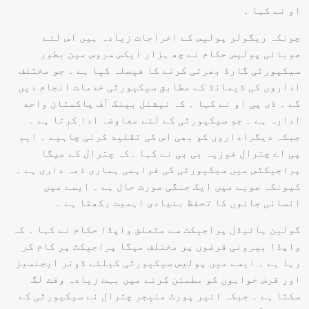
او نے کہا ۔
چونکہ ریگولر پولیس کے اخراجات زیادہ ہیں اس لئے
صوبائی پولیس حکام نے چھ ہزار ایکس سروس مین بطور
سیکیورٹی گارڈ بھرتی کرنے کا فیصلہ کیا ہے ۔ جو مختلف
اداروں کی ڈیمانڈ کے مطابق سیکیورٹی خدمات انجام دیں
گے ۔ ڈی پی او نے کہا ۔ کہ نیشنل بینک آف پاکستان واحد
ادارہ ہے ۔ جو سیکیورٹی کے لئے معاوضہ ادا کرتا ہے ۔
جبکہ دیگراداروں کو بھی اس کی تقلید کرنی چاہیے ۔ ایم
پی اے چترال فوزیہ بی بی نے کہا ۔کہ چترال کے میگا
پراجیکٹس میں سیکیورٹی کی فراہمی ہماری ذمہ داری ہے ۔
کیونکہ صوبے میں ایک جنگی صورت حال ہے ۔ ایسے میں
انسانی جانوں کا تحفظ بنیادی اہمیت رکھتا ہے ۔
گولین ہائیڈل پراجیکٹ سے متعلق واپڈا حکام نے کہا ۔ کہ
واپڈا بیرونی قرضوں پر مختلف میگا پراجیکٹ پر کام کر
رہا ہے ۔ ایسے میں پولیس سیکیورٹی کیلئے ڈونر ایجنسیز
اور قرض خواہوں کو مطمئن کرنے میں بہت زیادہ وقت لگ
سکتا ہے ۔ جبکہ ائیر پورٹ منیجر چترال نے سیکیورٹی کے