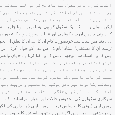
ایک سرکاری ہائی سکول میں سات بج کر چوالیس منٹ کو پ
چودہ منٹ تک دوچار اساتذہ کرام اورچند بچے آتے ہیں گ
کہتے ہیں کہ سب اساتذہ ایسے نہیں ہوتے سب سکول ایسے 
لیکن سوال یہ ہے کہ ایک سکول کوبھی ایسا نہیں ہونا چاہیے۔ 
کے ہونی چاہیں ان سے کوتاہی اور غفلت سرزد ہونے کا تصور بھی
۔۔۔دنیا میں سب سے خوبصورت کام ان کا ہے ان کا تعلق ان بچوں
تربیت ان کا مستقبل” استاد “نام کے اس بندے کو حوالہ کرتے ہیں 
ہیں کہ وہ استاد سے پوچھتے نہیں کہ وہ کیا کرتا ہے جہان والدین
لیکن استاد کی بدقسمتی ہے کہ اس نے اپنا مقام خود کھو
خالی ہے وہ بچے کا درد لۓ نہیں پھرتا۔ وہ بچے کے مستق
طلبا کی نافرمانیوں کا تذکرہ کرتے ہیں میں کہتا ہوں 
وقت کے چکاچوند میں دفن ہوگیا ہے تعلیم و تربیت بھیجی
استاد کہے ۔۔اگر کوئی شاگرد استاد سے متاثر ہے تو وہ 
سرکاری سکولوں کی مخدوش حالات اور معیار ہم اساتذہ کے ہاتھ
ہمیں اپنی ڈیوٹی کا احساس نہیں ۔ہمیں اپنی ذمہ داری کی فکر
ہے روشنی ہے بچے ہیں اگر نہیں ہے تو وہ اساتذہ کا خلوص ہے