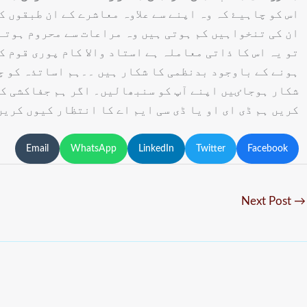
اس کو چاہیۓ کہ وہ اپنے سے علاوہ معاشرے کے ان طبقوں 
ان کی تنخواہیں کم ہوتی ہیں وہ مراعات سے محروم ہوتے
تو یہ اس کا ذاتی معاملہ ہے استاد والا کام پوری قوم 
ہونے کے باوجود بدنظمی کا شکار ہیں ۔۔ہم اساتذہ کو چا
شکار ہوجاٸیں اپنے آپ کو سنبھالیں۔ اگر ہم جفاکشی کو
کریں ہم ڈی ای او یا ڈی سی ایم اے کا انتظار کیوں کری
Email
WhatsApp
LinkedIn
Twitter
Facebook
Next Post
→