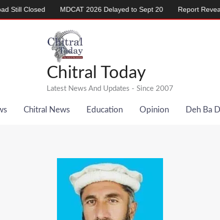
losed
MDCAT 2026 Delayed to Sept 20
Report Reveals Alarmin
Chitral Today
Latest News And Updates - Since 2007
ws
Chitral News
Education
Opinion
Deh Ba 