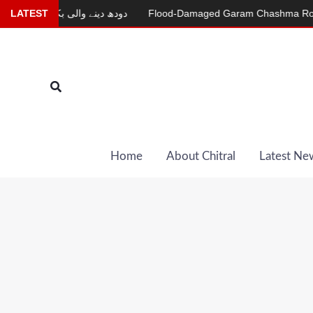
Skip
Flood-Damaged Garam Chashma Road Still C
LATEST
دودھ دینے والی بکری
to
content
Search
Home
About Chitral
Latest Ne