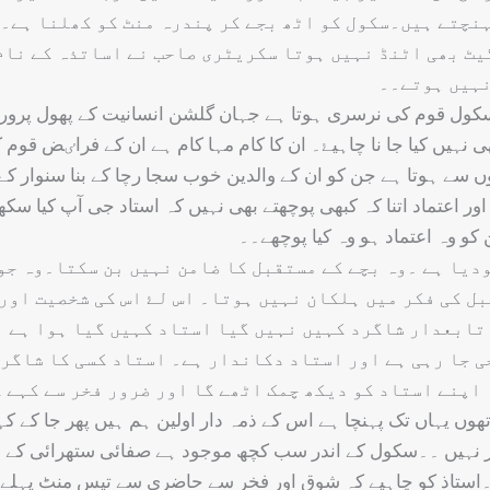
ہنچتے ہیں۔سکول کو اٹھ بجے کر پندرہ منٹ کو کھلنا ہے۔۔
یٹ بھی اٹنڈ نہیں ہوتا سکریٹری صاحب نے اساتذہ کے نام
نہیں ہوتے۔۔
سکول قوم کی نرسری ہوتا ہے جہان گلشن انسانیت کے پھول پرورش
 نہیں کیا جا نا چاہیۓ۔ ان کا کام مہا کام ہے ان کے فراٸض قوم
 سے ہوتا ہے جن کو ان کے والدین خوب سجا رچا کے بنا سنوار کے
اور اعتماد اتنا کہ کبھی پوچھتے بھی نہیں کہ استاد جی آپ کیا سکھ
 کو وہ اعتماد ہو وہ کیا پوچھے۔۔
دیا ہے ۔وہ بچے کے مستقبل کا ضامن نہیں بن سکتا۔وہ جو
بل کی فکر میں ہلکان نہیں ہوتا۔ اس لۓ اس کی شخصیت اور
تابعدار شاگرد کہیں نہیں گیا استاد کہیں گیا ہوا ہے ا
 جا رہی ہے اور استاد دکاندار ہے۔ استاد کسی کا شاگرد
اپنے استاد کو دیکھ چمک اٹھے گا اور ضرور فخر سے کہے گ
وں یہاں تک پہنچا ہے اس کے ذمہ دار اولین ہم ہیں پھر جا کے ک
 نہیں ۔۔سکول کے اندر سب کچھ موجود ہے صفائی ستھرائی کے لۓ
 ۔استاذ کو چاہیے کہ شوق اور فخر سے حاضری سے تیس منٹ پہلے