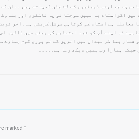
کا سوچے جو اپنی ڈیوٹیوں کے لۓ جان کھپاتے ہیں ۔۔ان کے
 ہیں اگراستاد یہ نہیں سوچتا تو یہ ناشکری اور بناوٹ 
کا معاملہ ہے استاد کی کوتاہی سوشل کرپشن ہے ۔آخر نوبت
ہیۓ کہ اپنے آپ کو خود احتسابی کی بھٹی میں ڈالیں اس س
 شعار بنا کر میدان میں اتریں گے تو پوری قوم ہمارے س
ں جبکہ ہمارا رب ہمیں دیکھ رہا ہے۔۔۔۔۔
are marked
*