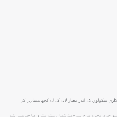
اری سکولوں کے اندر معیار لانے کے لۓ کچھ مساٸل کی
 سر خود بخود شرم سے جھک گیا ۔سکریٹری صاحب شہر کے