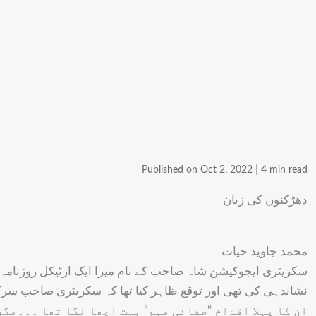
Published on Oct 2, 2022
|
4 min read
دھڑکنوں کی زبان
محمد جاوید حیات
سکریٹری ایجوکیشن شاہ صاحب کے نام میرا ایک ارٹیکل روزنامہ 
نشاندہی کی تھی اور توقع ظاہر کیا تھا کہ سکریٹری صاحب سرک
ان کا پہلا اقدام “صفائی مہم“ بہت اچھا لگا تھا ۔۔۔مگر