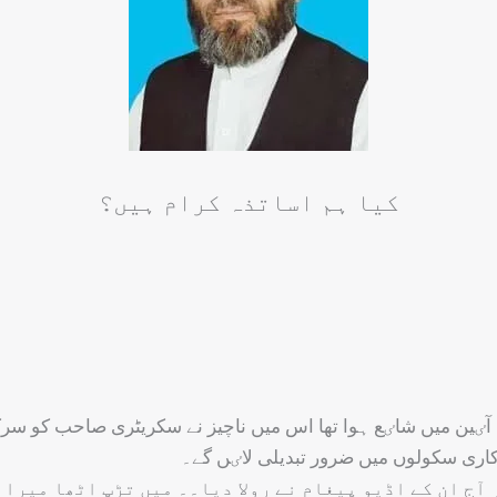
کیا ہم اساتذہ کرام ہیں؟
آٸین میں شاٸع ہوا تھا اس میں ناچیز نے سکریٹری صاحب کو سرک
اری سکولوں میں ضرور تبدیلی لاٸں گے۔
 آج ان کے اڈیو پیغام نے رولا دیا۔۔ میں تڑپ اٹھا میرا