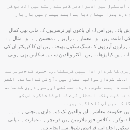
 آپ سکول میں ادھر ادھر گھومتے رہتے ہیں اٹھ بج کر
 درد بھرا پیغام دیا ہے اپنے پیغام میں بار بار
 پاتے ہیں اس لۓ ان باغوں اور نرسریوں کے مالی بھی کمال
 کی امانت ہیں ۔وہ معمار ہے راہبر ہے محسن ہے ۔وہ مثال ہے
 ہزاروں آرزووں کے سنگ سکول بھیجتے ہیں ان کا کریکٹر ان کی
اتے ہیں کیا پڑھاتے ہیں۔ اکثر والدین سے یہ شکایتں بھی ہوتی
ہری کا کردار ادا نہٕیں کرسکتا۔وہ خلوص کے جھومر سے
 اس کا کردار سوالیہ نشان ہیں ۔آج کل کے اساتذہ اکثر
ستاد اپنے خلوص، درد، جفاکشی اور سوز درون کے ساتھ
 نہ کہے بلکہ انتظار کرے کہ اس کا شاگرد اس کو
ا کہ میں آپ کا شاگرد ہوں۔۔
ہیں حکومت معاشرہ اور والدین تک ذمہ داری پہنچتی ہے ۔۔۔
 نوکر ہے کلاس فور ملازمین ہیں فرنیچر ہے عمارت ہے پانی
 سکول آجاۓ اپنے فراٸض شوق سے انجام دے۔