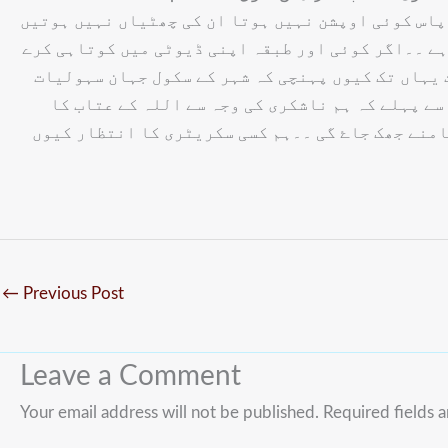
 پاس کوئی اوپشن نہیں ہوتا ان کی چھٹیاں نہیں ہوتیں
ہے ۔۔اگر کوئی اور طبقہ اپنی ڈیوٹی میں کوتاہی کرے
 یہاں تک کیوں پہنچی کہ شہر کے سکول جہان سہولیات
ے پہلے کہ ہم ناشکری کی وجہ سے اللہ کے عتاب کا
امنے جھک جاۓ گی ۔۔ہم کسی سکریٹری کا انتظار کیوں
←
Previous Post
Leave a Comment
Your email address will not be published.
Required fields 