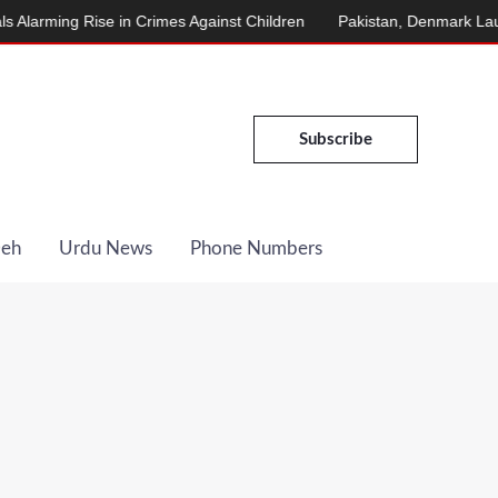
g Rise in Crimes Against Children
Pakistan, Denmark Launch Ene
Subscribe
Deh
Urdu News
Phone Numbers