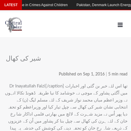
Skip
arming Rise in Crimes Against Children
LATEST
Pakistan, Denmark Launch Energy Co
to
content
شیر کی کھال
Published on Sep 1, 2016
|
5 min read
Dr Inayatullah Faizi[/caption] تھا اس لئے خبر بن گئی اور اخبارات
میں آگئی پشاور کے موچی نے خوشامد کا نیا طریقہ ڈھونڈ نکالا انہوں
نے وزیر اعظم میاں محمد نواز شریف کے لئے مسلم لیگ (ن) کے
انتخابی نشان شیر کی کھال سے چپل تیار کیا اور وزیراعظم کو تحفہ
دیا پھر اُس نے مزید شہرت کے لالچ میں بھارتی فلمی اداکار شا رخ
خان کے لئے ہرن کی کھال سے چپل بنا کر پشاور میں اُن کے عزیزوں
کے ذریعے شاہ رخ خان کو تحفہ دینے کی کوشش کی خدشہ یہ پیدا