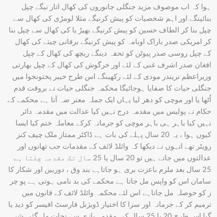
ہوا کہ اب موصوف مزید جنگلی جانوروں کی کھال اتار نیگے چپل
بنائینگے اور اہم شخصیات کو پیش کرنیگے مثلا لومڑی کی کھال سے
چپل بنا کر الطاف حسین کو پیش کرنیگے بھیڑ یا کی کھال سے چپل بنا
کر امریکی صدر باراک اوبامہ کو پیش کرنیگے برفانی چیتے کی کھال
کے چپل روسی صدر پیوٹن کو تحفہ دینگے ریچھ کی کھال کے چپل
افغان صدر اشرف غنی کے لئے اور خرگوش کی کھال کے چپل بھارتی
وزیراعظم نریندر مودی کے لئے رکھینگے اس طرح خیبر پختونخوا میں
جنگلی حیات کا صفایا ہوجائیگا محکمہ جنگلی حیات نے بروقت قدم
اُٹھا یا اور موچی کو دھر لیا یہاں ایک جملہ معتر ضہ آتا ہے محکمے کے
حکام نے پولیس میں مقدمہ درج نہیں کیا عدالت میں مقدمہ دائر
نہیں کیا باہر ہی باہر موچی کو جرمانہ کرکے معاملہ ختم کیا ایسا
کیوں ہوا ، یہ 20 سال پہلے کی بات ہے ڈاکٹر ممتاز ملک چیف کنز
رویٹر تھے انہوں نے دیکھا کہ وائلڈ لائف کے مقدمات جب تھانوں اور
عدالتوں میں جاتے ہیں تو 20 سال یا 25 سال تک مقدمہ چلتا ہے
25 سال بعد ملزم باعزت بری ہو جاتاہے بند وق ، دوربین اور شکار کا
سامان اس کو واپس مل جاتا ہے محکمے کی بد نامی ہوتی ہے پو چر
ز کو حوصلہ مل جاتاہے اس لئے محکمہ وائلڈ لائف کے قانون میں
ترمیم کر کے جرمانہ اور سزا کا اختیار ڈویژنل فارسٹ افیسر کو دید یا
گیا اس طرح 20 یا 25 سال کی مقدمہ بازی سے نجات مل گئی شر