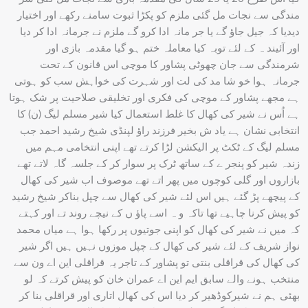
مندگی سے نجات مل گئی ملزم کو پکڑا ثبوت سامنے رکھے اور اختیار
دیدیا کہ جیل جاؤ گے یا جر مانہ ادا کرو گے ملزم نے جرمانہ ادا کر دیا
اور آئیند ہ کے لئے توبہ کیا معاملہ ختم ہو گیا مقدمہ بازی اور
شرمندگی سے جان چھوٹی پشاور کا موچی اس قانون کے تحت
جرمانہ ہوا خو شا مد کی لت اور شہرت کی خواہش سب کو ہوتی
ہے مجھے پشاور کے موچی کی فکری اور تخلیقی صلاحیت پر شک ہوتا
ہے اُس نے شیر کی کھال کا غلط استعمال کیا شیر مسلم لیگ (ن) کا
انتخابی نشان ہے یاد ش بخیر فرزند راؤ لپنڈی شیخ رشید احمد جب
مسلم لیگ کے ٹکٹ پر الیکشن لڑا کرتے تھے اپنی انتخامی مہم میں
زندہ شیر کو پنجر ے کے ساتھ ٹرک پر سوار کر کے جلسہ گاہ لاتے تھے
بازاروں اور گلی کوچوں میں پھر اتے تھے موصوف اب شیر کی کھال
کے پیچھے پڑ گئے ہیں اس لئے شیر کی کھال سے چپل بناکر شیخ رشید
کو پیش کرنا چاہیے تھا تاکہ و ہ اسے پاؤ ں کے نیچے روند تے اور کہتے
کہ میں نے شیر کی کھال کو اپنی جوتیوں پر رکھا ہوا ہے میاں محمد
نواز شریف کے لئے شیر کی کھال کے چپل موزوں نہیں ہیں اگر شیر
کی کھال کی قراقلی بنتی تو پشاور کے تاجر یہ قراقلی این اے ون سے
منتخب ہونے والے سابق ایم این اے عمران خان کو پیش کرتے کہ لو
بھئی ہم نے شیرکوڈھیر کر دیا اس کی کھال اتاری اور قراقلی بنا کر