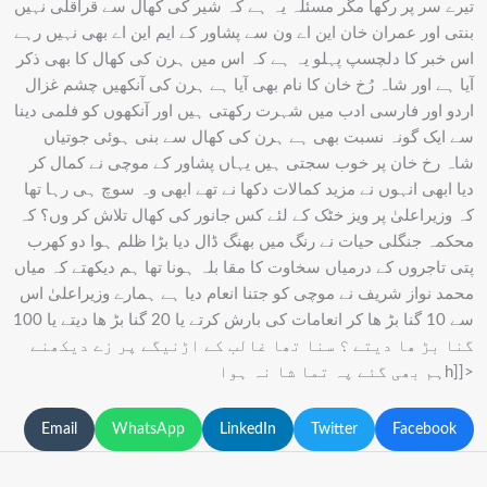
تیرے سر پر رکھا مگر مسئلہ یہ ہے کہ شیر کی کھال سے قراقلی نہیں
بنتی اور عمران خان این اے ون سے پشاور کے ایم این اے بھی نہیں رہے
اس خبر کا دلچسپ پہلو یہ ہے کہ اس میں ہرن کی کھال کا بھی ذکر
آیا ہے اور شاہ رُخ خان کا نام بھی آیا ہے ہرن کی آنکھیں چشم غزال
اردو اور فارسی ادب میں شہرت رکھتی ہیں اور آنکھوں کو فلمی دینا
سے ایک گونہ نسبت بھی ہے ہرن کی کھال سے بنی ہوئی جوتیاں
شاہ رخ خان پر خوب سجتی ہیں یہاں پشاور کے موچی نے کمال کر
دیا ابھی انہوں نے مزید کمالات دکھا نے تھے ابھی وہ سوچ ہی رہا تھا
کہ وزیراعلیٰ پر ویز خٹک کے لئے کس جانور کی کھال تلاش کر وں؟ کہ
محکمہ جنگلی حیات نے رنگ میں بھنگ ڈال دیا بڑا ظلم ہوا دو کھرب
پتی تاجروں کے درمیاں سخاوت کا مقا بلہ ہونا تھا ہم دیکھتے کہ میاں
محمد نواز شریف نے موچی کو جتنا انعام دیا ہے ہمارے وزیراعلیٰ اس
سے 10 گنا بڑ ھا کر انعامات کی بارش کرتے یا 20 گنا بڑ ھا دیتے یا 100
گنا بڑ ھا دیتے ؟ سنا تھا غالب کے اڑنیگے پر زے دیکھنے
ہم بھی گئے پہ تما شا نہ ہواh]]>
Email
WhatsApp
LinkedIn
Twitter
Facebook