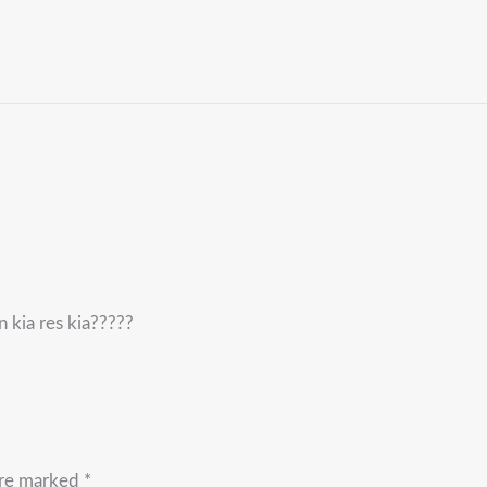
 kia res kia?????
are marked
*