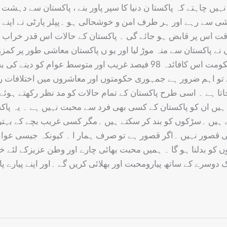
نہیں چاہتے کہ پاکستا ن دنیا کا سپر پاور بنے ، پاکستان سے دہش
وشی سے رہے اور ہر طرف امن و خوشحالی ہو ۔پپلز پارٹی نے اپنے 
کی طاقت اس پر قابض ہو جائے گی ۔ پاکستان کے حالات اس قدر خ
ے پاکستان سے منہ موڑ لیا اور یو ں پاکستان معاشی طور پر کمزور ہ
سطح پر تیل گیس، آئل اور ڈالر کی قیمتیں کم ہوئی ہیں لیکن حکومت اس کافائد
ے تو اہم ضرور ہے جمہوری حکومتوں اور معاشروں میں اختلافات ر
 ہے ۔ اسی طرح پاکستان کے تمام حالات کو مد نظر رکھتے ہوئے 
ہیں ان کو پاکستان کے کسی بھی فرد سے محبت نہیں ہے ۔ یہ پاکس
 ہیں ۔سڑکوں کو بند کر سکتے ہیں ۔مگر کسی غریب بچے کے بہتر
قصور نہیں ۔اگر قصور ہے تو صرف ہمار ا ۔ کیونکہ جیسی عوام وی
وں کو بدلنا ہو گا ۔ ہمیں محبت بھائی چارے اور وطن عزیزکے لئے 
ک دوسرے کے ساتھ پیارومحبت اور بھلائی کریں گے ۔اور اپنے پیارے