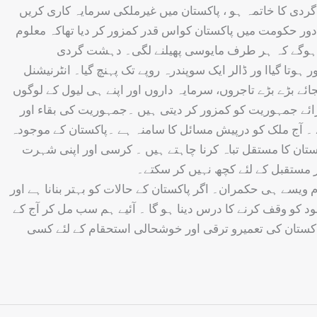
ت گردی کا خاتمہ ہو ، پاکستان میں غیرملکی سرمایہ کاری کریں
دور حکومت میں پاکستان کواس قدر کمزور کر دیا تھاکہ معلوم
راب ہوگے کہ ہر طرف مایوسی پھیلنے لگی۔ دہشت گردی
وتا گیاا ور ڈالر ایک سوپندرہ روپے تک پہنچ گیا۔ انٹرنیشنل
ہ 98 فیصد غریب اور متوسط عوام کو دینے کی بجائے بڑے بڑے تاجروں، سرمایہ داروں اور اپنے ہی لیول کے لوگوں
ائے جمہوریت کو کمزور کر دیتی ہیں ۔جمہوریت کی بقاء اور
۔ آج ملک کو درپیش مسائل کا سامنہ ہے ۔پاکستان کے موجودہ
تان کا مستقل تباہ کرنا چاہتے ہیں ۔ کرسی اور اپنی شہرت
 مستقبل کے لئے کچھ نہیں کر سکتے۔
سے ہی حکمران۔ اگر پاکستان کے حالات کو بہتر بنانا ہے اور
خود کو وقف کرنے کا درس دینا ہو گا ۔ آئیے ہم سب مل کر آج کے
 پاکستان کی تعمیرو ترقی اور خوشحالی استحقام کے لئے کسی