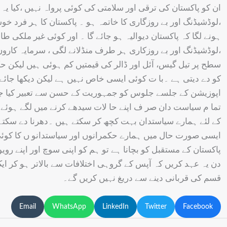
ان کو پاکستان کی ترقی اور سلامتی کی کوئی پرواہ نہیں ،کیا یہ 
،لوڈشیڈنگ اور بے روزگاری کا خاتمہ ہو ۔ پاکستان کا ہر فرد خ
ہونے لگا کہ پاکستان دیوالیہ ہو جائے گا ۔ اور کوئی غیر مل
،لوڈشیڈنگ اور بے روزکاری ہر طرف منڈلانے لگی ، سرمایہ کاروں ن
کو دے دیتی ہے ۔با ت کوئی ایسی خاص نہیں ہے لیکن دیکھا جائ
اپوزیشن کے جلسے جلوس کو جمہوریت کے حسن سے تعبیر کیا جاتا
تما م سیاست دان صر ف اپنے حا لات سیدھے کرنے میں لگے ہوئے 
کے لئے ہمارے سیاستدان بہت کچھ کر سکتے ہیں ۔دھرنا دے سکتے
ایسی صورت حال میں ہمارے حکمرانوں اور سیاستدانو ں کا کوئی 
پاکستان کے مستقبل کو بچانا ہے تو ہم کو اپنی سوچ اور اپنے روی
دن یہ عہد کریں کہ آپس کے گروہی اختلافات سے بالاتر ہو کر ای
قسم کی قربانی دینے سے دریغ نہیں کریں گے۔
Email
WhatsApp
LinkedIn
Twitter
Facebook