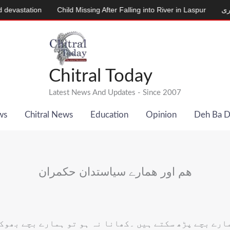
نے والی بکری
Child Missing After Falling into River in Laspur
ion
Chitral Today
Latest News And Updates - Since 2007
ws
Chitral News
Education
Opinion
Deh Ba 
ھم اور ھمارے سیاستدان حکمران
مارے بچے پڑھ سکتے ہیں ۔کھانا نہ ہو تو ہمارے بچے بھوکے