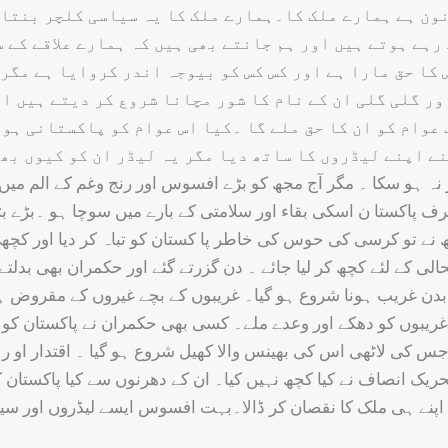
ون ہے ہمارے ملک کا۔ہمارے ملک کا یہ سیاسی کلچر بنتا ج
 رہے ہوتے ہیں اور ہم جانتے بھی ہیں کہ ہمارے علاقے کے 
 کا حق مارا ہے اور کس کس کو بیوجہ اندر کروایا ہے مگر
ر گلی گلی ان کے نام کا شور مچانا شروع کر دیتے ہیں ای
عوام کو ان کا حق ملے گا ۔کیا اس عوام کو پاکستانی ہون
نہ ہو سکا ۔ مگر آج مجھ کو بڑے افسوس اور رنج وغم کے الم میں 
رف پاکستا ن اسکی بقاء اور سلامتی کے بارے میں سوچا ہو ۔بڑے بڑ
نے تو کرسی کی حوس کی خاطر پا کستان کو تباہ کر دیا اور کچھ
ی کے لئے کچھ کر لیا جائے ۔ دن گزرتے گئے اور حکمران بھی بدلتے گ
ن بدن غریب ہونا شروع ہو گیا۔ غریبوں کے بچے غیروں کے مقروض ہ
بوں کو دھکے اور وعدے ملے۔ کسی بھی حکمران نے پاکستان کو اپنا 
جس کی لاٹھی اس کی بھینس والا کھیل شروع ہو گیا ۔ اقتدار او
ک انصاف نے کیا کچھ نہیں کیا۔ ان کے دھرنوں سے کیا پاکستان کا
 اپنے ہی ملک کا نقصان کر ڈالا۔بہت افسوس ایسے لیڈروں اور سی