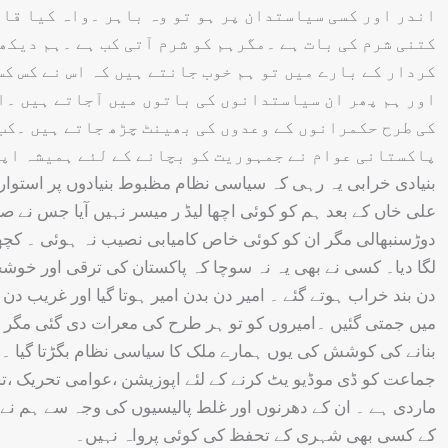
اندر اور کسی سیاستدان پر ہو تو وہ باہر ۔واہ کیا قان
کتنی شرم کی بات ہے ۔مگرہم کو شرم آتی کب ہے ۔ہم دیکھ
کردار کے بارے میں تو ہم خوب جانتے ہیں کہ اس نے کس کس
اور ہم پھر ان سیاستدانوں کی باتوں میں آجاتے ہیں ۔او
کی طرح حکمرانوں کے وعدوں کی بھینٹ چڑھ جاتے ہیں ۔کب 
بنیادی خرابی یہ رہی کہ سیاسی نظام مظبوط بنیادوں پر استوار 
علی خاں کے بعد ہم کو کوئی اچھا لیڈ ر میسر نہیں آیا جس نے ص
دوڑسنبھالی مگر ان کو کوئی خاص کامیابی نصیب نہ ہوئی ۔ کچھ 
لگا دیا۔ کسی نے بھی یہ نہ سوچا کہ پاکستان کی ترقی اور خوشحال
دن بند خراب ہوتے گئے ۔ امیر دن بدن امیر ہوتا گیا اور غریب د
میں جمتی گئیں ۔امیروں کو تو ہر طرح کی معرات دی گئی مگر غری
بنانے کی کوشش کی یوں ہمارے ملک کا سیاسی نظام بگڑتا گیا ۔
جماعت کو ڈی موڈیو یٹ کرنے کے لئے اپوزیشن ،عوامی تحریک ،تحری
ماردی ہے ۔ ان کے دھرنوں اور غلط پالیسیوں کی وجہ سے ہم نے
کے کسی بھی شہری کے تحفظ کی کوئی پرواہ نہیں۔