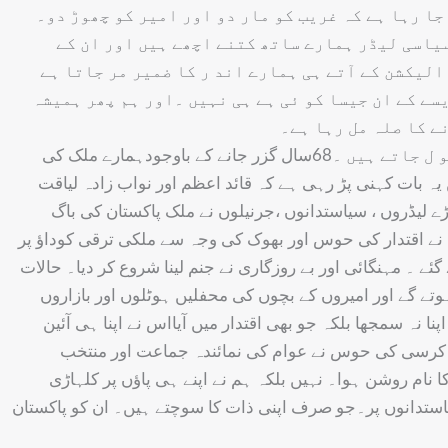
ا رہا ہے کہ غریب کو مار دو اور امیر کو چھوڑ دو۔
سیاسی لیڈر ہمارے ساتھ کتنے اچھے ہیں اور ان کے
 الیکشن کے آتے ہی ہمارے اند ر کا ضمیر مر جاتا ہے
سے کے ان جیسا کو ئی ہے ہی نہیں ۔اور ہم پھر ہمیشہ
ے کا صلہ مل رہا ہے۔
پاکستانی عوام نے جمہوریت کو بچانے کے لئے ہمیشہ اپنے اپنے لیڈروں کا ساتھ دیا مگر یہ لیڈر ان کو کیوں بھو ل جاتے ہیں ۔68سال گزر جانے کے باوجودہمارے ملک کی
یہ بات کہنی پڑ رہی ہے کہ قائد اعظم اور نواب زادہ لیاقت
ے لیڈروں ، سیاستدانوں ،جرنیلوں نے ملک پاکستان کی باگ
 نے اقتدار کی حوس اور بھوک کی وجہ سے ملکی ترقی کوداؤ پر
ئے ۔ مہنگائی اور بے روزگاری نے جنم لینا شروع کر دیا۔ حالات
وتے گے اور امیروں کے بچوں کی محفلیں ہوٹلوں اور بازاروں
نہ سمجھا بلکہ جو بھی اقتدار میں آیااس نے اپنا ہی آئین
 ر کرسی کی حوس نے عوام کی نمائندہ جماعت اور منتخب
 نام روشن ہوا۔ نہیں بلکہ ہم نے اپنے ہی پاؤں پر کلہاڑی
استدانوں پر۔جو صرف اپنی ذات کا سوچتے ہیں۔ ان کو پاکستان