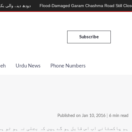
MD
Flood-Damaged Garam Chashma Road Still Closed
دودھ دی
Subscribe
Deh
Urdu News
Phone Numbers
Published on Jan 10, 2016
|
6 min read
ہم پاکستانی اب اس قابل ہو گے ہیں کہ بجلی نہ ہو تو ہ