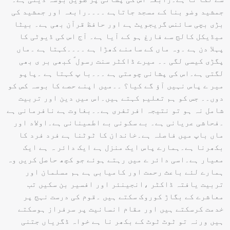
جمشید وضو بنا کے مسجد جاتاہے ۔۔۔۔رابعہ اور جمشید کی
بڑی بچی سائنس گریجویٹ ہے اور حافظ قرآن بھی ہے۔ بیٹا
میڈیکل کالج سے فارغ ہو کے آیا ہے۔ آج اس کی ڈیوٹی کا
پہلا دن ہے ۔وہ ماں کے سامنے کھڑا ہے ۔۔۔۔کہتا ہے ۔ماں
پگڑی کیسی لگی ۔۔ میرے ڈاکٹر سنت رسول ؐ کبھی بر ی بھی
لگتی ہے۔اس کی پشانی چومتی ہے ۔۔۔با پ کہتا ہے ۔پاپو
میر ے پاس نہیں آؤ گے کیا؟ ۔۔میں اپنے حصے کا بوسہ کس کو
دوں۔۔ جس کو ہم تعلیم کہتے ہیں۔اس میں دین اور تربیت
شامل نہ ہو تو نتیجہ افرتفری ہے۔۔بغاوت ہے نافرمانی ہے
۔فحاشی عریانی ہے۔ بے سکونی بے اطمینانی ہے۔اولاد اور
ماں باپ میں فاصلہ ہے۔خاندان کا ٹوٹنا ہے فرد فرد کا
بکھرنا ہے۔ہمارے پاس ایک منزل ہے ایک دائر ہ ہے ایک
معیار ہے۔اسی دائر ے میں رہتے ہوئے جو کچھ حاصل کریں وہ
ہمارے لئے باعث رحمت اور کامیابی ہے ہم مسلمان اور
تربیت یافتہ ڈاکٹر ،انجینئر اور افسیر بن سکیں تب
معاشرے کے بگاڑ کوروک سکتے ہیں ۔قوم کی درست نہج پر
خدمت کرسکتے ہیں اور مقام انسانیت پر سرفراز ہوسکتے
ہیں ورنہ تو ٹوٹ ٹوٹ کے بکھر نا ہے خواہ ڈگریاں جتنی