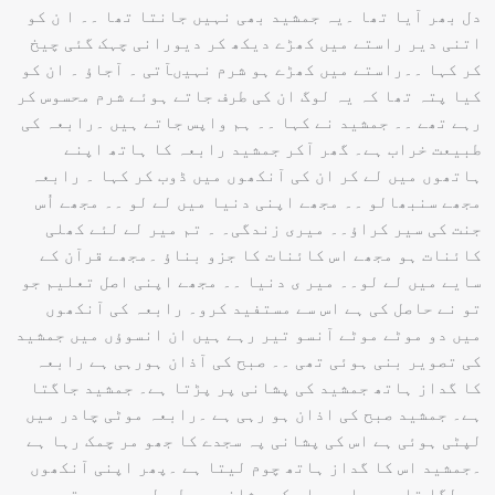
دل بھر آیا تھا ۔یہ جمشید بھی نہیں جانتا تھا ۔۔ ا ن کو
اتنی دیر راستے میں کھڑے دیکھ کر دیورانی چہک گئی چیخ
کر کہا ۔۔راستے میں کھڑے ہو شرم نہیںآتی ۔ آجاؤ ۔ ان کو
کیا پتہ تھا کہ یہ لوگ ان کی طرف جاتے ہوئے شرم محسوس کر
رہے تھے ۔۔ جمشید نے کہا ۔۔ ہم واپس جاتے ہیں ۔رابعہ کی
طبیعت خراب ہے۔ گھر آکر جمشید رابعہ کا ہاتھ اپنے
ہاتھوں میں لے کر ان کی آنکھوں میں ڈوب کر کہا ۔ رابعہ
مجھے سنبھالو ۔۔ مجھے اپنی دنیا میں لے لو ۔۔ مجھے اُس
جنت کی سیر کراؤ۔۔ میری زندگی۔ ۔ تم میر لے لئے کھلی
کائنات ہو مجھے اس کائنات کا جزو بناؤ ۔مجھے قرآن کے
سایے میں لے لو۔۔ میر ی دنیا ۔۔ مجھے اپنی اصل تعلیم جو
تو نے حاصل کی ہے اس سے مستفید کرو۔ رابعہ کی آنکھوں
میں دو موٹے موٹے آنسو تیر رہے ہیں ان انسوؤں میں جمشید
کی تصویر بنی ہوئی تھی ۔۔ صبح کی آذان ہورہی ہے رابعہ
کا گداز ہاتھ جمشید کی پشانی پر پڑتا ہے۔ جمشید جاگتا
ہے۔ جمشید صبح کی اذان ہو رہی ہے ۔رابعہ موٹی چادر میں
لپٹی ہوئی ہے اس کی پشانی پہ سجدے کا جھو مر چمک رہا ہے
۔جمشید اس کا گداز ہاتھ چوم لیتا ہے ۔پھر اپنی آنکھوں
سے لگا تا ہے۔رابعہ اس کی پشانی پر طویل بوسہ دیتی ہے۔