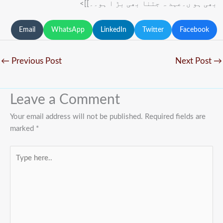
بھی ہو ں۔عہد ہ جتنا بھی بڑ ا ہو۔۔]]>
Email
WhatsApp
LinkedIn
Twitter
Facebook
←
Previous Post
Next Post
→
Leave a Comment
Your email address will not be published.
Required fields are
marked
*
Type
here..