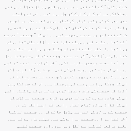
کے’’سرتاج ‘‘ کے لئے تھی ۔ وہ ہر ہر قدم پر لڑ کھڑا رہی تھی
۔حالانکہ سب لو گ لہک لہک کر چل رہے تھے ۔ اس کے راستے
میں بھی کوئی پتھر کوئی کہکشان نہیں تھا۔مگر یہ اجنبی
راستہ اس کے گو یا کہکشان تھا ۔اس کے آنسو ہر ہر قدم پر
گرتے تھے اور وہ سب سے پیچھے تھی ۔۔ اس کا ’’ جمشید ‘‘ سب سے
آگے تھا ۔ سفید ٹوپی پہنے دلہا تھا ۔آزاد منش تھا ۔ہنس
رہا تھا ۔ڈاکٹر بننے کا خواب چکنا چور ہوا تو استاد بن
گیا ۔اپنی ’’زندگی ‘‘ کو سب سے پیچھے دیکھ کر پسیج گیا ۔دل
بھر آیا محبت موجیں مارنے لگی۔ آخر کواس سے نسبت تو تھی
۔وہ اس کی عزت تھی ۔صرف اس کی تھی ۔ جمشید رُکا قریب آکر
کہا۔۔ کیوں سب سے پیچھے کیوں ؟ جمشید نے محسوس کیا کہ
اس کا جھکا ہوا سر ویسے نہیں جھکا ہے۔ اس نے جب نگاہین
اُٹھا کر جمشیدکی طرف دیکھا تودو موٹے موٹے پاکیزہ انسو
اس کی چادر سے ہوتے ہوئے فرش پر گرے ۔ جمشید نے تڑپ کر
اس کا گذاز ہاتھ تھام لیا۔ رابعہ کو ایسا لگا کہ وہ
جمشید کے ہاتھ کی لمس سے پگھل جائے گی ۔۔ جمشید نے کہا
آخر کیا ہو ا ۔۔جمشید یہ زندگی میں پہلی بار ہے کہ میں
بغیر برقعہ کے گھر سے نکل رہی ہوں۔اور جمشید کتنی