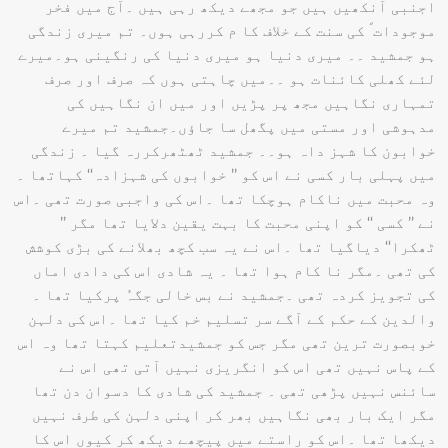
اجنبی آنکھیں ہیں جو مجھے دیکھ رہی ہیں ۔آج میں فخر
موجودات ؐ کی سنت کے خلاف کا م کررہی ہوں۔ تم میری زندگی
ہو جمشید ۔۔ میری دنیا ہو میری دنیا کی رنگینی ہو۔میرے
لئے کھلی کائنات ہو ۔۔میں چاہتی ہوں کہ صرف اور صرف
تمہاری نگاہیں مجھ پر پڑیں اور میں ان نگاہیں کی
مدہوشی اور مستی میں پگھل سا جاؤں۔جمشید تم میرے
خوابون کا شہز داہ ہو۔۔ جمشید ٹھٹھرکررہ گیا ۔ زندگی
میں پہلی بار کسی نے اس کو ’’ خوابوں کی شہزادہ‘‘ کہاتھا ۔
وہ محبت میں ناکام ہوچکا تھا ۔اس کی واجبی صورت تھی ۔اس
نے ’’ کسی ‘‘ کو اپنی محبت کا بہت یقین دلایا تھا مگر ’’
ٹھکرا‘‘ دیاگیا تھا ۔اس نے یہ سب کچھ بھلانے کی بڑی کوشش
کی تھی ۔مگر نا کام ہوا تھا ۔ یہ شادی اس کی دادی اماں
کی تجویز کردہ تھی ۔جمشید نے بس خالی جگہُ پرکیا تھا ۔
والدین کے حکم کے آگے سر تسلیم خم کیا تھا ۔اس کی دلہن
خوبصورت ترین تھی مگر جس کو جمشیدتعلیم کہتا تھا وہ اس
کے پاس نہیں تھی اس کو انگریزی نہیں آتی تھی اس نے
سائنس نہیں پڑھی تھی ۔ جمشید کی شادی کا دسوان دن تھا
مگر ایک بار بھی نگاہیں بھر کر اپنی دلہن کی طرف نہیں
دیکھا تھا ۔اس کو راستے میں پیچھے دیکھ کر کیوں اس کا