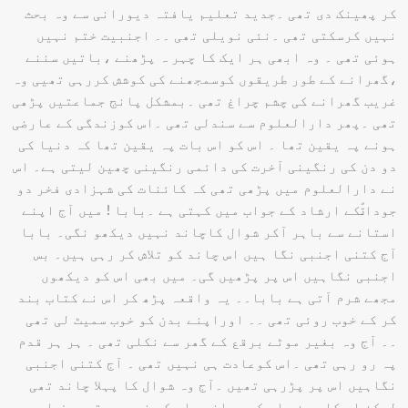
کر پھینک دی تھی ۔جدید تعلیم یافتہ دیورانی سے وہ بحث
نہیں کرسکتی تھی ۔نئی نویلی تھی ۔۔ اجنبیت ختم نہیں
ہوئی تھی ۔ وہ ابھی ہر ایک کا چہر ہ پڑھنے ،باتیں سننے
،گھرانے کے طور طریقوں کوسمجھنے کی کوشش کررہی تھیی وہ
غریب گھرانے کی چشم چراغ تھی ۔بمشکل پانج جماعتیں پڑھی
تھی ۔پھر دارالعلوم سے سندلی تھی ۔اس کوزندگی کے عارضی
ہونے پہ یقین تھا ۔ اس کو اس بات پہ یقین تھا کہ دنیا کی
دو دن کی رنگینی آخرت کی دائمی رنگینی چھین لیتی ہے۔ اس
نے دارالعلوم میں پڑھی تھی کہ کائنات کی شہزادی فخر دو
جوداتؐکے ارشاد کے جواب میں کہتی ہے ۔بابا ! میں آج اپنے
استانے سے باہر آکر شوال کاچاند نہیں دیکھو نگی۔ بابا
آج کتنی اجنبی نگا ہیں اس چاند کو تلاش کر رہی ہیں۔ بس
اجنبی نگاہیں اس پر پڑھیں گی۔ میں بھی اس کو دیکھوں
مجھے شرم آتی ہے بابا۔۔ یہ واقعہ پڑھ کر اس نے کتاب بند
کر کے خوب روئی تھی ۔۔ اوراپنے بدن کو خوب سمیٹ لی تھی
۔۔ آج وہ بغیر موٹے برقع کے گھر سے نکلی تھی ۔ ہر ہر قدم
پہ رو رہی تھی ۔اس کوعادت ہی نہیں تھی ۔ آج کتنی اجنبی
نگاہیں اس پر پڑرہی تھیں ۔آج وہ شوال کا پہلا چاند تھی
لیکن اس کا حسن ،اس کی جوانی ،اس کی خوبصورتی صرف اس