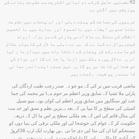
92نشستیں حاصل کرکے دو تہائی اکثریت سے حکومت بنانے کی
پوزیشن میں آگئی ہے
غریبوں کی جماعت کو پہلے دہلی اور اب پنجاب میں حکومت
ملنا جنوبی ایشاء میں بالعموم اور بھارت میں با لخصوص
انقلاب کی دستک ہے عام آدمی پارٹی کے سر براہ اروند
کیجریوال نے کہا ہے کہ ہم نے دہلی ما ڈل کی کامیاب مثال
کو سامنے رکھ کر پنجاب کے انتخا بات میں میدان ما ر لیا
اب یہ ماڈل پورے ملک میں ازما یا جا ئے گا اور عوام کی
خو شحا لی کا ضا من ہو گا یہ تین جملے اپنے اندر معا نی
کا سمندر پو شیدہ رکھتے ہیں
ماضی قریب میں تر کی کے مو جو دہ صدر رجب طیب اردگان کی
پارٹی ملا ئشیا کے سابق وزیر اعظم مر حوم مہا تیر محمد کی جما
عت اور سنگاپور میں سابق وزیر اعظم لی کوان یونے میو نسپل
کمیٹی کی سطح پر کا میا بی کے بعد بہترین نظم و نسق اور خد مت
کی مثال قائم کی اس کے بعد ملکی سطح پر اس ما ڈل کے ذریعے
حکومت کر کے عوام کی خوشحا لی اور ملکی ترقی کی بنیا دوں کو
مستحکم کیا ان کی مثا لیں دی جا تی ہیں بھارت ایک ارب 38کروڑ
کی آبادی کا ملک ہے اس کا دارلحکو مت دہلی بہت پیچیدہ شہر ہے