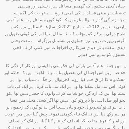
جہاں کچی بستیوں کے گھمبیر مسا ئل ہیں، نسلی اور مذہبی
تعصبات پر مبنی فسادات کی لمبی تاریخ ہے، غر بت کی لکیر سے
نیچے زند گی گذار نے والے غریبوں کے گوناگوں مسا ئل ہیں عام آدمی
پارٹی نے نومبر 2012سے مارچ 2022تک ساڑھے 9سالوں میں کس
طرح دہلی سرکار کو پنجاب کے لئے مثا ل بنایا اس کی کوئی طویل پر
اگرس رپورٹ نہیں، تین جملوں پر مشتمل پروگرام ہے مفت بجلی
دیدی، مفت پانی دیدی سرکا ری اخراجا ت میں کمی کر کے کچی
بستیوں کو سہو لتیں دیدیں
یہ تین جملے عام آدمی پارٹی کی حکومتی پا لیسی اور کار کر دگی کا
خلا صہ ہیں اس اجما ل کی تفصیل بتا نے والے لکھتے ہیں کہ حاکم اور
محکمو م کا فر ق ختم کیا اروند کچریوال ہر جگہ دستیاب ہوا، ہر
کوئی اس سے مل سکتا تھا وہ ہر ایک سے بات کرتا، ہر ایک کی بات
سنتا تھا اس کے ارد گرد خو شا مد کر نے والوں کا حصار نہیں تھا ہٹو
بچو اور ظل الٰہی والا پروٹو کول نہیں تھا اگر کسی محلے میں فسا
دات ہو ئے تو کیچریوال خود وہاں پہنچا اس نے لو گوں کے زخموں پر
مر ہم رکھ دیا اس نے ایک نیا حکومتی نمو نہ پیش کیا جس میں غریب
اور امیر کا فرق مٹا دیا گیا انصاف کو عام کیا گیا، ہر ایک کو انصاف
ملنے لگا سب سے عجیب اور انو کھی بات ہے کہ دہلی میں اقتدار کے