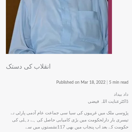
انقلاب کی دستک
Published on Mar 18, 2022
|
5 min read
داد بیداد
ڈاکٹرعنایت اللہ فیضی
پڑوسی ملک میں غریبوں کی سیا سی جماعت عام آدمی پارٹی نے
تیسری بار دارلحکومت میں بڑی کامیابی حاصل کی ہے دہلی کی
حکومت کے بعد اب پنجاب میں بھی 117نشستوں میں سے