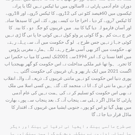
دوران عام آدمی پارٹی نے 8سالوں میں نیا ٹیکس نہیں لگا یا پرانے
ٹیکسوں میں 60فیصد کٹو تی کی 12روپے کا ٹیکس 5روپے اور 18روپے
کا ٹیکس 7روپے کر دیا ، اخرا جا ت کیسے پورے کئے اس کا سیدھا سادہ
اور آسان فارمو لہ دیا گیا کا بینہ میں غریبوں کو جگہ دو ، کا بینہ کا
خر چ بہت کم ہو گا کوئی پر وٹو کول نہیں کوئی جا پا نی گا ڑی نہیں
کوئی جہا ز نہیں جس طرح یہ لو گ حکومت میں آنے سے پہلے رہتے
تھے حکومت میں آکر بھی اُسی طرح رہنے لگے ہمارے مغربی پڑوس
میں افغا نستا ن کے اندر 1994سے 2001تک ایسی کا میا ب حکمرا نی
کا تجربہ ہوا تھا غیر ملکی مداخلت نے اس حکومت کو گھر بھیجدیا اب
اگست 2021 میں ایک بار پھر وہاں غریبوں کی حکومت آگئی ہے
پوری دنیا اس حکومت کو نہیں مانتی غریبوں کے ذریعے آنے والے انقلاب
کو نہیں ما نتی ان کے اثا ثے منجمد کئے گئے ہیں کسی اسلا می ملک
نے بھی اس حکومت کو تسلیم کر نے کی ہمت نہیں کی عام آدمی
پارٹی کا ماڈل اگر دہلی سے پنجاب آنے کے بعد پنجاب سے پورے بھارت
میں پھیل گیا تو اس کو پورے جنوبی ایشیا میں غریبوں کے اقتدار کا
ماڈل قرار دیا جا ئے گا
جس طرح عالمی بینک ، ایشیا ئی ترقیا تی بینک اور دیگر
ما لیاتی اداروں نے بنگلہ دیش کے گرا مین بینک اور پا