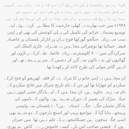
گیا ہے جو بلتستان کی تاریخ آزادی کا زندہ باب ہے۔ کہیں
اس فعل مجرمانہ میں بھی بھارت کی شرارت تو نہیں جو
ہماری تاریخ کے سنہری باب کو مٹانے کی کوئی سازش کی ہو۔
۱۹۴۸ء میں جب بھارت نے کھلی جارحیت کا مظاہرہ کرتے ہوئے اپنے
توسیع پسندانہ عزائم کی تکمیل کی پہلی کوشش کی تھی او ر اپنی
سب سے زیادہ جنگجو گورکھا فوج یہاں پر اتارکر بلتستان پر غاصبانہ
قبضہ جمالیا تھا توچترالی مجاہدین نے شہزادہ غازی الملک کی
سرکردگی میں ۷۰۰ کلومیٹرسے زیادہ فاصلہ طے کرکے پہاڑوں اور
گھاٹیوں اور ندے نالوں سے گزر کر دشمن کے سر پر پہنچے تھے اور
انہیں گاجر مولی کی طرح کاٹ کر رکھدیا تھا۔
ان مجاہدین نے اپنی جانو ں کا نذرانہ دے کر قلعۂ کھرپچو کو فتح کرکے
سکردو کو چھڑایا تھا اور جن کے نام تاریخ چترال میں فاتح سکردو کے
نام سے زندہ جاوید ہیں۔ان مجاہدین کے لیے یادگار تختی کیوں نہیں
جبکہ سڑک کی تعمیر کے دوران شہید ہونے والوں کے ناموں کی
یادگار تختیاں جگہہ جگہہ استادہ ہیں؟۔ ( بلتستان سے واپسی
پرمجھے بتایا گیا کہ مواضع بریپ اور استچ یارخون کے دو شہید بھی
اسی جگہ مدفون ہیں جسکامجھے پہلے علم نہیں تھا۔میں حیران
ہوں کہ فیضی صاحب اس بارے کیسے خاموش رہے۔ کاش ہم پوری