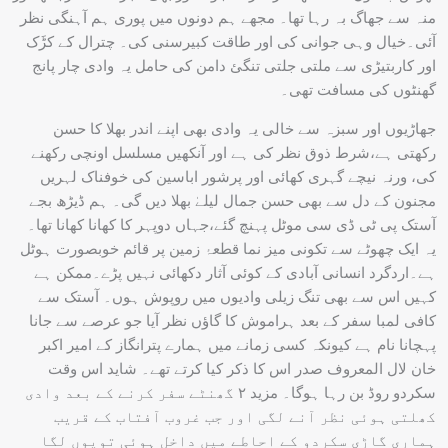
منہ سے جھاگ بہ رہا تھا۔ مجھے ہم دونوں میں پوری ہم آہنگی نظر
آئی۔خیال وہی جوانی کی اور طاقت کبیرسنی کی۔ چترال کے کڑَک
اور کاربتیڑی سے ملتی جلتی تنگئ دامن کی حامل یہ وادی چار پانج
گھنٹوں کی مسافت تھی۔
جھاڑیوں اور سبزہ سے خالی یہ وادی بھی اپنے اندر بھلا کا حسن
رکھتی ہے،شرط ذوق نظر کی ہے اور آنکھیں مسلسل اونچی رکھنے
کی، ورنہ نیچے گہری کھائی اور پرشور اباسین کی خوفناک لہریں
مجنون کے دل سے بھی حسن جمال لیلےٰ بھلا دیں گی۔ ہم ڈیڑھ بجے
آستک پی ٹی ڈی سی موٹل پہنچ گئے،جہاں دوپہر کا کھانا کھانا تھا۔
یہ ایک چھوٹے سے تکونی میز نما قطعۂ زمین پر قائم خوبصورت ہوٹل
ہے۔اردگرد انسانی آبادی کے کوئی آثار دکھائی نہیں پڑے۔ممکن ہے
کہیں اس سے بھی تنگ زیلی وادیوں میں روپوش ہوں۔ آستک سے
کافی لمبا سفر کے بعد ہراموش کا گاؤں نظر آیا جو عرصے سے جانا
پہچانا نام ہے کیونکہ کسی زمانے میں ہمارے پترانگاز کے امیر اکبر
خان لال المعروف صدر اس کا ذکر کیا کرتے تھے۔ شاید اس وقت
سکردو روڈ بن رہا ہوگا۔ مزید ۲ گھنٹے سفر کرنے کے بعد وادی
کھلتی ہوئی نظر آنے لگی اور جب غروب آفتاب کے قریب
ہماری گاڑی سکردو کے احاطے میں داخل ہوئی تویوں لگا