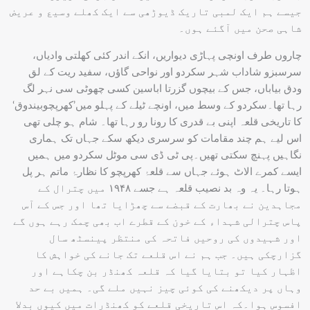
جیسے ہم ایک لمبی تاریک ڈیوڑھی سے ایک کھلے وسیع و عریض
شاہی صحن میں آگئے ہوں۔
چاروں طرف اونچی پہاڑی دیواریں، انکے اندر کئی کھلتی وادیاں،
سرسبزو شاداب شہر سکردو اور نواحی گاؤں، سفید ریت کے لق
ودق بیاباں، جس کے بیچوں گزرتا اباسین کسی چھوٹی سی نہر لگ
رہا تھا۔سکردو کے وسط میں، اونچے ٹیلے کے پہلو میں’کھرپچوبیندوق‘
کا تاریخی قلعہ اپنی بے قدری کا رونا رو رہا تھا۔ شام ہو چلی تھی
اس لیے ہم چند مقامات کو سرسری دیکھ سکے جہاں تک ہماری
نگاہیں پہنچ سکتی تھیں۔پی ٹی ڈی سی موٹل سکردو میں ہمیں
ایسے کمرے الاٹ ہوئے جہاں سے قلعۂ کھرپچو کا نظارۂ ماتم ہر پل
ہوتا رہا۔ یہ وہ بد نصیب قلعہ ہے جسے ۱۹۴۸ میں چترال کے
مجاہدین نے بھارت کے قبضے سے چھڑایا تھا اور جس کے آس
پاس چترالی شہداء کے خون کے قطرے اب بھی چمک رہے ہوں گے
اور شہیدوں کی روحیں فاتحہ کی منتظر پینسٹھ سال
گزارچکی ہیں۔ جب ہم نے اس قلعے تک جانے کی خواہش کا
اظہار کیا تو بتایا گیا کہ قلعہ کھنڈر بن چکاہے اور
وہاں پر دیکھنے کی کوئی چیز نہیں ملے گی۔ ہمیں بے حد
افسوس ہوا۔کہ اس تاریخی قلعے کو کھنڈرات میں کیوں بدلا