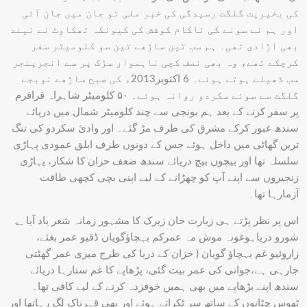
کی بخیریت گلگت رسیدگی کی خبر ملی تو جان میں جان آئی
اور ہم نے سونے کی ناکام کوشش کی کیونکہ تھکاوٹ نے نیند
بھی اڑادی تھی۔ ہم سب تین ساڑھے تین سو کلومیٹر سفر
کرچکے تھے، وہ بھی نصف کچی ناہموار سڑک پر سے انجرپنجر
سب ڈھیلے ہوتے ہوئے۔ 6 اکتوبر2013ء کی صبح ساڑھے نوبجے
گلگت سے سوئے سکردو روانہ ہوئے۔ ۵۰ کلومیٹر شاہراہ قراقرم
پر سفر کرنے کے بعد ہم بونجی سے چند کلومیٹر شمال میں دریائے
سندھ غبور کرکے مشرق کی طرف مڑ گئے۔ اور وادئ سکردو کی تنگ
ترین گھاٹی میں داخل ہوئے جس کے دونوں طرف ابلق عمودی پہاڑی
سلسلہ تھا اور بیچوں بیچ دریائے سندھ ضعف حزان کا شکار، پہاڑی
زنجیروں سے اپنے آپ کو چھڑانے کے لیے اپنی بچی کچھی طاقت
آزمارہا تھا۔
اس پر نظر پڑتے ہی زیارت خان زیرک کا مشہور زمانہ شعر یاد آیا ؂
شورو دریاہوغونہ موش مہ عمرکم بہچاؤگویان ڈقیو عمر بغئے،
زاروئیو غم بہچاؤ گویان ( خزان کے دریا کی طرح میری عمر گھٹتی
جارہی ہے،جوانی کی عمر بیت گئی، پڑھاپے کا غم ستارہا دریائے
سندھ اپنے بڑھاپے میں بھی ہمیں خوفزدہ کرنے کے لیے کافی تھا۔
ٹھوس چٹانوں کے ساتھ سر ٹکراتے ہوئے اور بھی قہرناک لگ رہاتھا اور