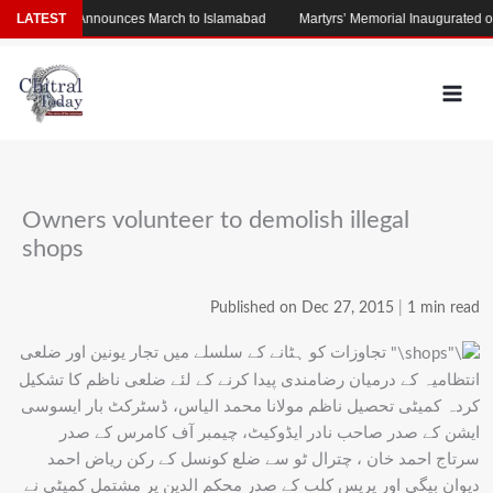
Skip
LATEST
Afridi Announces March to Islamabad
Martyrs’ Memorial Inaugurated on Po
to
content
Owners volunteer to demolish illegal
shops
Published on Dec 27, 2015
|
1 min read
تجاوزات کو ہٹانے کے سلسلے میں تجار یونین اور ضلعی
انتظامیہ کے درمیان رضامندی پیدا کرنے کے لئے ضلعی ناظم کا تشکیل
کردہ کمیٹی تحصیل ناظم مولانا محمد الیاس، ڈسٹرکٹ بار ایسوسی
ایشن کے صدر صاحب نادر ایڈوکیٹ، چیمبر آف کامرس کے صدر
سرتاج احمد خان ، چترال ٹو سے ضلع کونسل کے رکن ریاض احمد
دیوان بیگی اور پریس کلب کے صدر محکم الدین پر مشتمل کمیٹی نے