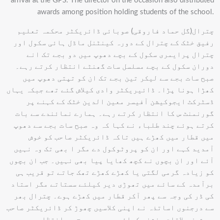
arrival at the GPS. The director on the occasion also distributed
awards among position holding students of the school.
چترال(گل حماد فاروقی) صوبائی ڈائریکٹر محکمہ تعلیم
رفیق خٹک کے چترال کے دورہ کینٹنل ماڈل ہائی سکول اور
چترال پرایمری سکول کے بچے دھوپ میں دو بجے تک انے
دوران سکول کے بچے مسلسل سات گھنٹے انتظار کرتے رہے۔
صبح سات بجے سے لیکر تین بجے تک ان کو تپتی دھوپ میں
کھڑا ہونا پڑا۔ ڈائیریکٹر وادی کیلاش گئے تھے جبکہ یہاں
ڈسٹرکٹ ایجوکیشن آفیسر معین الدین خٹک کے کہنے پر
گورنمنٹ س کا انتظار کرتے رہے۔ ہمارے نمائندے سے بات
کرتے ہوئے چند طلباء نے کہا کہ وہ صبح سات بجے سے دھوپ
میں قطار میں کھڑے ہیں تاکہ ڈائریکٹر صاحب کو خوش
آمدید کہے اور ان کو پروٹوکول دے مگر ا بھی تک وہ نہیں
آئے اور ان بچوں نے کچھ کھایا پیا بھی نہیں۔ جب ان بچوں
کو زیادہ گرمی لگتی یا کھڑے کھڑے تھک جاتے تو قریب ہی
برآمدہ کے سائے میں تھوڑی دیر کیلئے سستاتے مگر استاد
کی ڈر کی وجہ سے پھر آکر قطار میں کھڑے ہوے۔ چترال بھر
سے درجنوں اساتذہ نے اپنی کلاسیں چھوڑ کر ڈائریکٹر صاحب
سے شرف ملاقات بخشنے کیلئے وہ بھی صبح سے انتظار میں