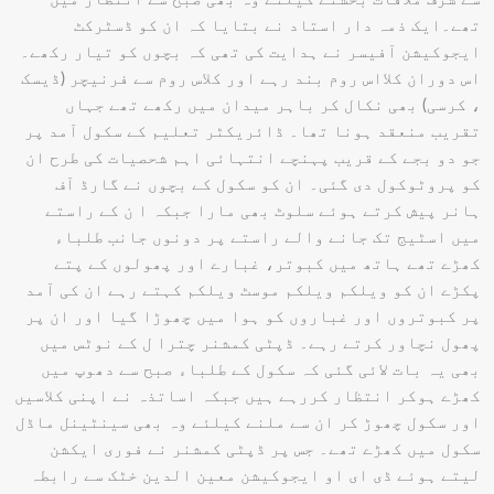
تھے۔ایک ذمہ دار استاد نے بتایا کہ ان کو ڈسٹرکٹ
ایجوکیشن آفیسر نے ہدایت کی تھی کہ بچوں کو تیار رکھے۔
اس دوران کلااس روم بند رہے اور کلاس روم سے فرنیچر (ڈیسک
، کرسی) بھی نکال کر باہر میدان میں رکھے تھے جہاں
تقریب منعقد ہونا تھا۔ ڈائریکٹر تعلیم کے سکول آمد پر
جو دو بجے کے قریب پہنچے انتہائی اہم شحصیات کی طرح ان
کو پروٹوکول دی گئی۔ ان کو سکول کے بچوں نے گارڈ آف
ہانر پیش کرتے ہوئے سلوٹ بھی مارا جبکہ ا ن کے راستے
میں اسٹیج تک جانے والے راستے پر دونوں جانب طلباء
کھڑے تھے ہاتھ میں کبوتر، غبارے اور پھولوں کے پتے
پکڑے ان کو ویلکم ویلکم موسٹ ویلکم کہتے رہے ان کی آمد
پر کبوتروں اور غباروں کو ہوا میں چھوڑا گیا اور ان پر
پھول نچاور کرتے رہے۔ ڈپٹی کمشنر چترا ل کے نوٹس میں
بھی یہ بات لائی گئی کہ سکول کے طلباء صبح سے دھوپ میں
کھڑے ہوکر انتظار کررہے ہیں جبکہ اساتذہ نے اپنی کلاسیں
اور سکول چھوڑ کر ان سے ملنے کیلئے وہ بھی سینٹینل ماڈل
سکول میں کھڑے تھے۔ جس پر ڈپٹی کمشنر نے فوری ایکشن
لیتے ہوئے ڈی ای او ایجوکیشن معین الدین خٹک سے رابطہ