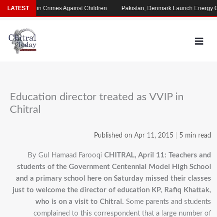
Skip
ming Rise in Crimes Against Children
LATEST
Pakistan, Denmark Launch Energy Coo
to
content
Education director treated as VVIP in
Chitral
Published on Apr 11, 2015
|
5 min read
By Gul Hamaad Farooqi
CHITRAL, April 11: Teachers and
students of the Government Centennial Model High School
and a primary school here on Saturday missed their classes
just to welcome the director of education KP, Rafiq Khattak,
who is on a visit to Chitral.
Some parents and students
complained to this correspondent that a large number of