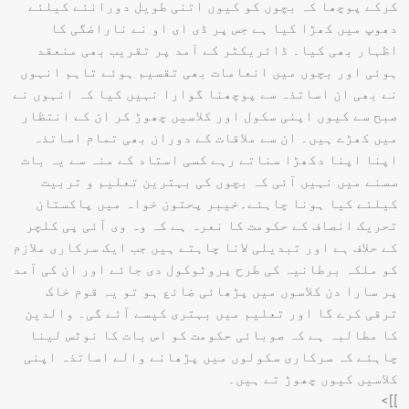
کرکے پوچھا کہ بچوں کو کیوں اتنی طویل دورانئے کیلئے
دھوپ میں کھڑا کیا ہے جس پر ڈی ای او نے ناراضگی کا
اظہار بھی کیا۔ ڈائریکٹر کے آمد پر تقریب بھی منعقد
ہوئی اور بچوں میں انعامات بھی تقسیم ہوئے تاہم انہوں
نے بھی ان اساتذہ سے پوچھنا گوارا نہیں کیا کہ انہوں نے
صبح سے کیوں اپنی سکول اور کلاسیں چھوڑ کر ان کے انتظار
میں کھڑے ہیں۔ ان سے ملاقات کے دوران بھی تمام اساتذہ
اپنا اپنا دکھڑا سناتے رہے کسی استاد کے منہ سے یہ بات
سسنے میں نہیں آئی کہ بچوں کی بہترین تعلیم و تربیت
کیلئے کیا ہونا چاہئے۔خیبر پحتون خواہ میں پاکستان
تحریک انصاف کے حکومت کا نعرہ ہے کہ وہ وی آئی پی کلچر
کے حلاف ہے اور تبدیلی لانا چاہتے ہیں جب ایک سرکاری ملازم
کو ملکہ برطانیہ کی طرح پروٹوکول دی جائے اور ان کی آمد
پر سارا دن کلاسوں میں پڑھائی ضائع ہو تو یہ قوم خاک
ترقی کرے گا اور تعلیم میں بہتری کیسے آئے گی۔ والدین
کا مطالبہ ہے کہ صوبائی حکومت کو اس بات کا نوٹس لینا
چاہئے کہ سرکاری سکولوں میں پڑھانے والے اساتذہ اپنی
کلاسیں کیوں چھوڑ تے ہیں۔
]]>